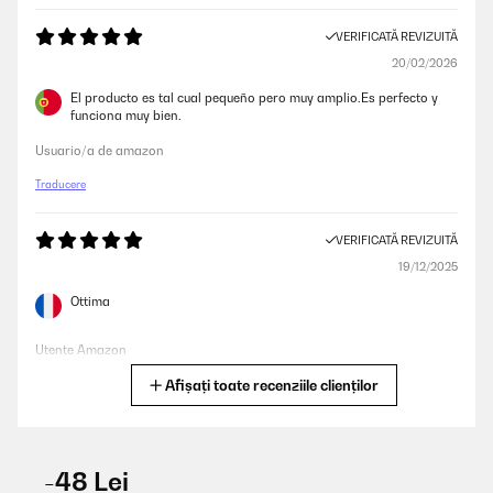
VERIFICATĂ REVIZUITĂ
20/02/2026
El producto es tal cual pequeño pero muy amplio.Es perfecto y
funciona muy bien.
Usuario/a de amazon
Traducere
VERIFICATĂ REVIZUITĂ
19/12/2025
Ottima
Utente Amazon
Afișați toate recenziile clienților
Traducere
VERIFICATĂ REVIZUITĂ
23/11/2025
-48 Lei