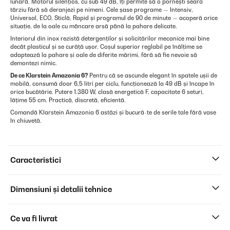
lunară. Motorul silențios, cu sub 49 dB, îți permite să o pornești seara
târziu fără să deranjezi pe nimeni. Cele șase programe — Intensiv,
Universal, ECO, Sticlă, Rapid și programul de 90 de minute — acoperă orice
situație, de la oale cu mâncare arsă până la pahare delicate.
Interiorul din inox rezistă detergenților și solicitărilor mecanice mai bine
decât plasticul și se curăță ușor. Coșul superior reglabil pe înălțime se
adaptează la pahare și oale de diferite mărimi, fără să fie nevoie să
demontezi nimic.
De ce Klarstein Amazonia 6?
Pentru că se ascunde elegant în spatele ușii de
mobilă, consumă doar 6,5 litri per ciclu, funcționează la 49 dB și încape în
orice bucătărie. Putere 1.380 W, clasă energetică F, capacitate 6 seturi,
lățime 55 cm. Practică, discretă, eficientă.
Comandă Klarstein Amazonia 6 astăzi și bucură-te de serile tale fără vase
în chiuvetă.
Caracteristici
Dimensiuni și detalii tehnice
Ce va fi livrat