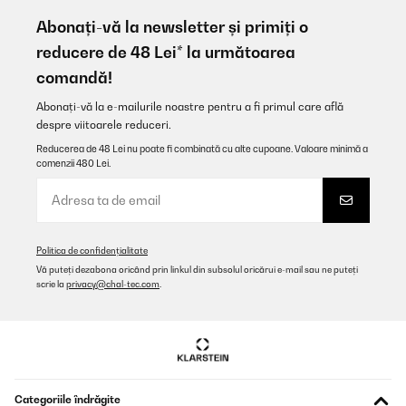
Top. Auch nach 3 Jahren einwandfrei ohne Probleme. Ehrlich
gesagt, habe ich damit nicht gerechnet. Aber die kleine Maschine
Abonați-vă la newsletter și primiți o
ist echt mega, robust und einfach zu bedienen. Keine unnötigen
reducere de 48 Lei* la următoarea
Funktionen.
comandă!
Amazon-Benutzer
Abonați-vă la e-mailurile noastre pentru a fi primul care află
Traducere
despre viitoarele reduceri.
Reducerea de 48 Lei nu poate fi combinată cu alte cupoane. Valoare minimă a
VERIFICATĂ REVIZUITĂ
comenzii 480 Lei.
11/08/2025
El producto es muy bueno....
Usuario/a de amazon
Politica de confidențialitate
Vă puteți dezabona oricând prin linkul din subsolul oricărui e-mail sau ne puteți
Traducere
scrie la
privacy@chal-tec.com
.
VERIFICATĂ REVIZUITĂ
17/07/2025
Top
Categoriile îndrăgite