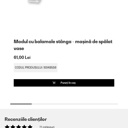
Modul cu balamale stânga - mașină de spălat
Fi
vase
49
61,00 Lei
CO
CODUL PRODUSULUI: 10048559
Puneți în coș
Recenziile clienților
71 ratinguri