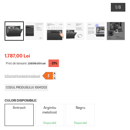
1/8
+3
1.787,00 Lei
-31%
Preț de lansare:
2.609,00 Lei
Informații privind produsul
CODUL PRODUSULUI: 10041203
CULORI DISPONIBILE:
Antracit
Argintiu
Negru
metalizat
Disponibil
Disponibil