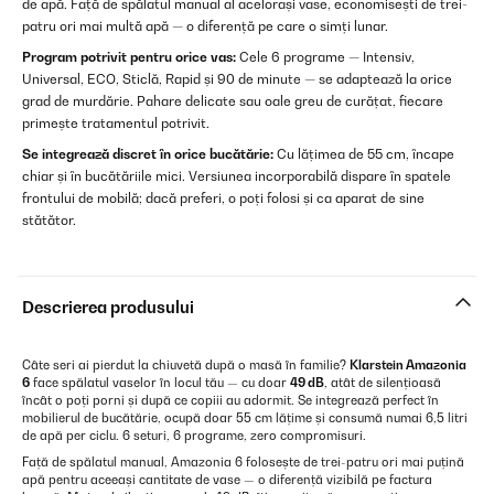
de apă. Față de spălatul manual al acelorași vase, economisești de trei-
patru ori mai multă apă — o diferență pe care o simți lunar.
Program potrivit pentru orice vas:
Cele 6 programe — Intensiv,
Universal, ECO, Sticlă, Rapid și 90 de minute — se adaptează la orice
grad de murdărie. Pahare delicate sau oale greu de curățat, fiecare
primește tratamentul potrivit.
Se integrează discret în orice bucătărie:
Cu lățimea de 55 cm, încape
chiar și în bucătăriile mici. Versiunea incorporabilă dispare în spatele
frontului de mobilă; dacă preferi, o poți folosi și ca aparat de sine
stătător.
Descrierea produsului
Câte seri ai pierdut la chiuvetă după o masă în familie?
Klarstein Amazonia
6
face spălatul vaselor în locul tău — cu doar
49 dB
, atât de silențioasă
încât o poți porni și după ce copiii au adormit. Se integrează perfect în
mobilierul de bucătărie, ocupă doar 55 cm lățime și consumă numai 6,5 litri
de apă per ciclu. 6 seturi, 6 programe, zero compromisuri.
Față de spălatul manual, Amazonia 6 folosește de trei-patru ori mai puțină
apă pentru aceeași cantitate de vase — o diferență vizibilă pe factura