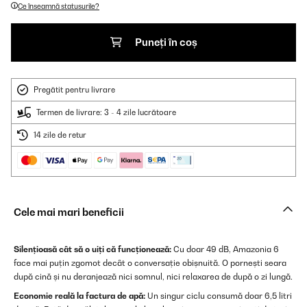
Ce înseamnă statusurile?
Puneți în coș
Pregătit pentru livrare
Termen de livrare: 3 - 4 zile lucrătoare
14 zile de retur
Cele mai mari beneficii
Silențioasă cât să o uiți că funcționează:
Cu doar 49 dB, Amazonia 6
face mai puțin zgomot decât o conversație obișnuită. O pornești seara
după cină și nu deranjează nici somnul, nici relaxarea de după o zi lungă.
Economie reală la factura de apă:
Un singur ciclu consumă doar 6,5 litri