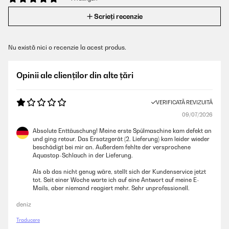
Scrieți recenzie
Nu există nici o recenzie la acest produs.
Opinii ale clienților din alte țări
VERIFICATĂ REVIZUITĂ
09/07/2026
Absolute Enttäuschung! Meine erste Spülmaschine kam defekt an
und ging retour. Das Ersatzgerät (2. Lieferung) kam leider wieder
beschädigt bei mir an. Außerdem fehlte der versprochene
Aquastop-Schlauch in der Lieferung.
Als ob das nicht genug wäre, stellt sich der Kundenservice jetzt
tot. Seit einer Woche warte ich auf eine Antwort auf meine E-
Mails, aber niemand reagiert mehr. Sehr unprofessionell.
deniz
Traducere