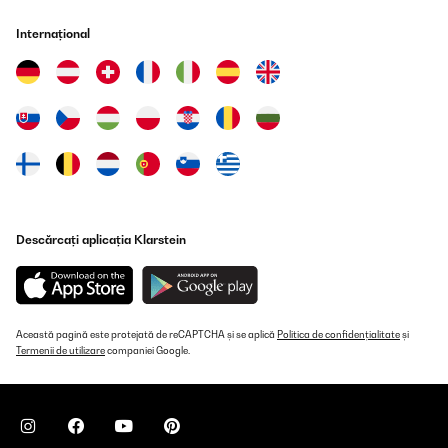
Aber für meine kleine Küche doch zu kompakt und unhandlich
anzuschließen. Liegt aber an uns, das Teil selbst ist eine Wucht!!
Internațional
Amazon-Benutzer
Traducere
VERIFICATĂ REVIZUITĂ
02/12/2024
Piccola, funzionale e anche silenziosa. Ottima prestazione e
abbastanza silenziosa. Per chi ha problemi di spazio una scelta
obbligata ;)
Descărcați aplicația Klarstein
Utente Amazon
Traducere
VERIFICATĂ REVIZUITĂ
Această pagină este protejată de reCAPTCHA și se aplică
Politica de confidențialitate
și
Termenii de utilizare
companiei Google.
12/11/2024
Un lavavajillas.muy bomito con un diseño moderno,acorde con
mi cocina,color antracita,limpia muy bien ,ideal por su tamaño
para dos personas o incluso tres,nivel de ruido muy bien y otra
cosa destacar que encima de mi encimera no se mueve no ha