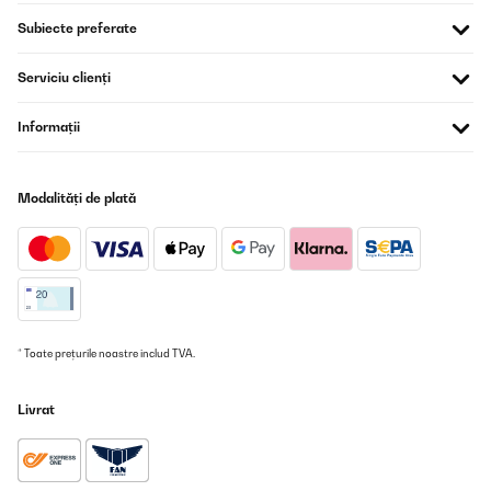
05/01/2025
Subiecte preferate
Acquistata 5 anni fa. La uso tutti i giorni e funziona ancora
perfettamente. Perfetta per una famiglia di 3 persone (almeno
Serviciu clienți
non si lascia la roba sporca per tanto tempo dentro aspettando
si riempia!). Facile montaggio.
Informații
Utente Amazon
Traducere
Modalități de plată
VERIFICATĂ REVIZUITĂ
03/01/2025
Die Medien konnten nicht geladen werden. Bin zufrieden !
Amazon-Benutzer
* Toate prețurile noastre includ TVA.
Traducere
Livrat
VERIFICATĂ REVIZUITĂ
19/12/2024