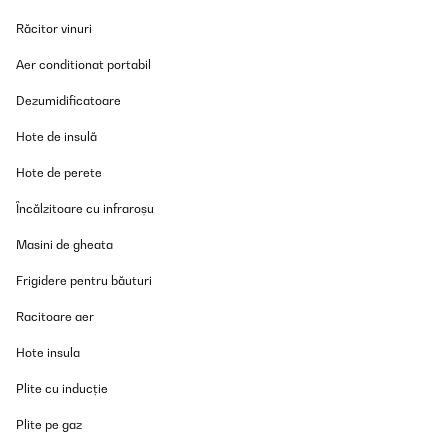
Amazon user
Răcitor vinuri
Traducere
Aer conditionat portabil
VERIFICATĂ REVIZUITĂ
Dezumidificatoare
04/02/2025
Hote de insulă
Funciona muy bien, buena estética. Contenta con el producto
Hote de perete
Usuario/a de amazon
Încălzitoare cu infraroșu
Traducere
Masini de gheata
VERIFICATĂ REVIZUITĂ
Frigidere pentru băuturi
17/01/2025
Racitoare aer
kleiner innenraum..stapeln hilft
Hote insula
Amazon-Benutzer
Plite cu inducție
Traducere
Plite pe gaz
VERIFICATĂ REVIZUITĂ