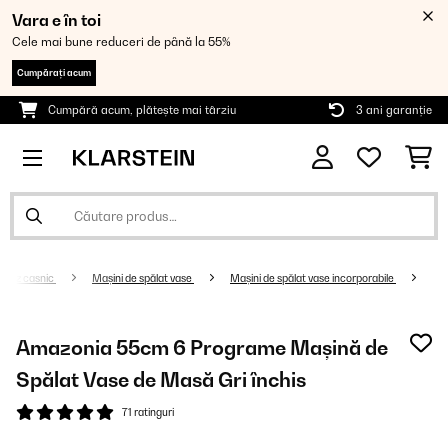
Vara e în toi
Cele mai bune reduceri de până la 55%
Cumpărați acum
Cumpără acum, plătește mai târziu
3 ani garanție
de uz casnic
Mașini de spălat vase
Mașini de spălat vase incorporabile
Amazonia 55cm 6 Programe Mașină de
Spălat Vase de Masă Gri închis
71 ratinguri