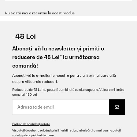
Nu există nici o recenzie la acest produs.
-48 Lei
Abonați-vă la newsletter și primiți o
reducere de 48 Lei* la următoarea
comandă!
Abonați-vă la e-mailurile noastre pentru a fi primul care află
despre viitoarele reduceri.
Reducerea de 48 Lei nu poate fi combinată cu alte cupoane. Valoare minimă a
comenzii 480 Lei.
Politica de confidențialitate
Vă puteți dezabona oricând prin linkul din subsolul oricărui e-mail sau ne puteți
scrie la
privacy@chal-tec.com
.