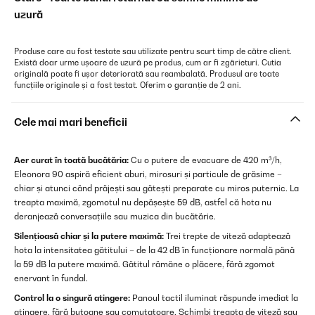
uzură
Produse care au fost testate sau utilizate pentru scurt timp de către client.
Există doar urme ușoare de uzură pe produs, cum ar fi zgârieturi. Cutia
originală poate fi ușor deteriorată sau reambalată. Produsul are toate
funcțiile originale și a fost testat. Oferim o garanție de 2 ani.
Cele mai mari beneficii
Aer curat în toată bucătăria:
Cu o putere de evacuare de 420 m³/h,
Eleonora 90 aspiră eficient aburi, mirosuri și particule de grăsime –
chiar și atunci când prăjești sau gătești preparate cu miros puternic. La
treapta maximă, zgomotul nu depășește 59 dB, astfel că hota nu
deranjează conversațiile sau muzica din bucătărie.
Silențioasă chiar și la putere maximă:
Trei trepte de viteză adaptează
hota la intensitatea gătitului – de la 42 dB în funcționare normală până
la 59 dB la putere maximă. Gătitul rămâne o plăcere, fără zgomot
enervant în fundal.
Control la o singură atingere:
Panoul tactil iluminat răspunde imediat la
atingere, fără butoane sau comutatoare. Schimbi treapta de viteză sau