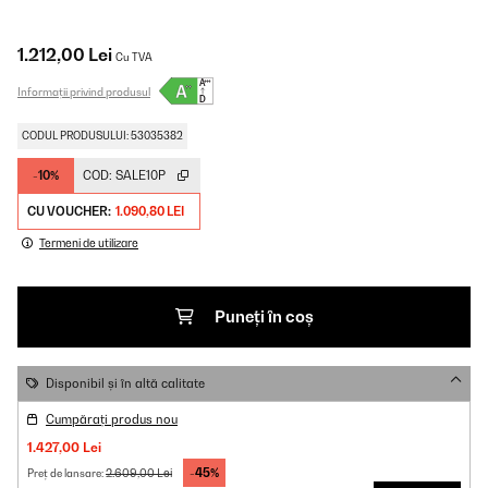
1.212,00 Lei
Cu TVA
Informații privind produsul
CODUL PRODUSULUI: 53035382
-10%
COD:
SALE10P
CU VOUCHER:
1.090,80 LEI
Termeni de utilizare
Puneți în coș
Disponibil și în altă calitate
Cumpărați produs nou
1.427,00 Lei
-45%
2.609,00 Lei
Preț de lansare: