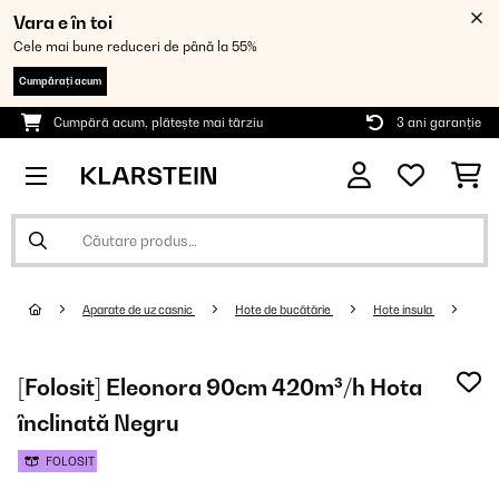
Vara e în toi
Cele mai bune reduceri de până la 55%
Cumpărați acum
Cumpără acum, plătește mai târziu
3 ani garanție
Aparate de uz casnic
Hote de bucătărie
Hote insula
[Folosit] Eleonora 90cm 420m³/h Hota
înclinată Negru
FOLOSIT