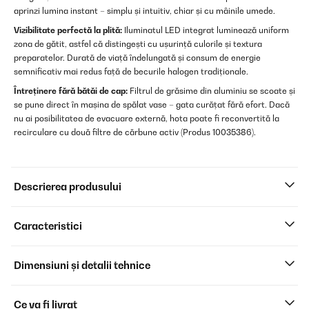
aprinzi lumina instant – simplu și intuitiv, chiar și cu mâinile umede.
Vizibilitate perfectă la plită:
Iluminatul LED integrat luminează uniform
zona de gătit, astfel că distingești cu ușurință culorile și textura
preparatelor. Durată de viață îndelungată și consum de energie
semnificativ mai redus față de becurile halogen tradiționale.
Întreținere fără bătăi de cap:
Filtrul de grăsime din aluminiu se scoate și
se pune direct în mașina de spălat vase – gata curățat fără efort. Dacă
nu ai posibilitatea de evacuare externă, hota poate fi reconvertită la
recirculare cu două filtre de cărbune activ (Produs 10035386).
Descrierea produsului
Caracteristici
Dimensiuni și detalii tehnice
Ce va fi livrat