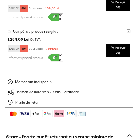
Puneți în
coș
SALE10P
-10%
Cu voucher:
1.284,30 Lei
Informații privind produsul
Cumpărați produs resigilat
1.284,00 Lei
Cu TVA
Puneți în
SALE10P
-10%
Cu voucher:
1.155,60 Lei
coș
Informații privind produsul
Momentan indisponibil!
Termen de livrare: 5 - 7 zile lucrătoare
14 zile de retur
Stare - foarte bună: returnat cu semne minime de