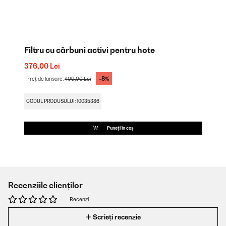
Filtru cu cărbuni activi pentru hote
376,00 Lei
-8%
Preț de lansare:
409,00 Lei
CODUL PRODUSULUI: 10035386
Puneți în coș
Recenziile clienților
Recenzi
Scrieți recenzie