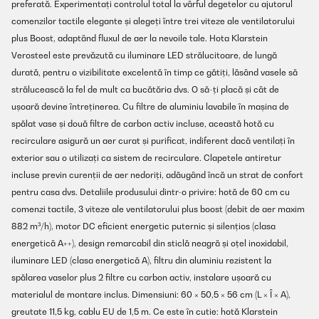
preferată. Experimentați controlul total la vârful degetelor cu ajutorul
comenzilor tactile elegante și alegeți între trei viteze ale ventilatorului
plus Boost, adaptând fluxul de aer la nevoile tale. Hota Klarstein
Verosteel este prevăzută cu iluminare LED strălucitoare, de lungă
durată, pentru o vizibilitate excelentă în timp ce gătiți, lăsând vasele să
strălucească la fel de mult ca bucătăria dvs. O să-ți placă și cât de
ușoară devine întreținerea. Cu filtre de aluminiu lavabile în mașina de
spălat vase și două filtre de carbon activ incluse, această hotă cu
recirculare asigură un aer curat și purificat, indiferent dacă ventilați în
exterior sau o utilizați ca sistem de recirculare. Clapetele antiretur
incluse previn curenții de aer nedoriți, adăugând încă un strat de confort
pentru casa dvs. Detaliile produsului dintr-o privire: hotă de 60 cm cu
comenzi tactile, 3 viteze ale ventilatorului plus boost (debit de aer maxim
882 m³/h), motor DC eficient energetic puternic și silențios (clasa
energetică A++), design remarcabil din sticlă neagră și oțel inoxidabil,
iluminare LED (clasa energetică A), filtru din aluminiu rezistent la
spălarea vaselor plus 2 filtre cu carbon activ, instalare ușoară cu
materialul de montare inclus. Dimensiuni: 60 × 50,5 × 56 cm (L × Î × A),
greutate 11,5 kg, cablu EU de 1,5 m. Ce este în cutie: hotă Klarstein