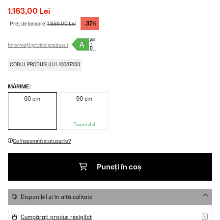
1.163,00 Lei
-37%
Preț de lansare:
1.859,00 Lei
Informații privind produsul
CODUL PRODUSULUI: 10047433
MĂRIME:
60 cm
90 cm
Disponibil
Ce înseamnă statusurile?
Puneți în coș
Disponibil și în altă calitate
Cumpărați produs resigilat