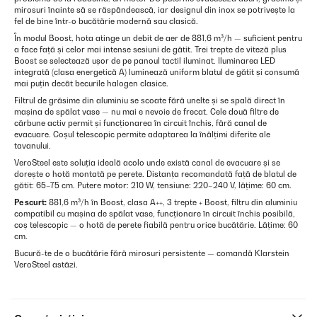
mirosuri înainte să se răspândească, iar designul din inox se potrivește la
fel de bine într-o bucătărie modernă sau clasică.
În modul Boost, hota atinge un debit de aer de 881,6 m³/h — suficient pentru
a face față și celor mai intense sesiuni de gătit. Trei trepte de viteză plus
Boost se selectează ușor de pe panoul tactil iluminat. Iluminarea LED
integrată (clasa energetică A) luminează uniform blatul de gătit și consumă
mai puțin decât becurile halogen clasice.
Filtrul de grăsime din aluminiu se scoate fără unelte și se spală direct în
mașina de spălat vase — nu mai e nevoie de frecat. Cele două filtre de
cărbune activ permit și funcționarea în circuit închis, fără canal de
evacuare. Coșul telescopic permite adaptarea la înălțimi diferite ale
tavanului.
VeroSteel este soluția ideală acolo unde există canal de evacuare și se
dorește o hotă montată pe perete. Distanța recomandată față de blatul de
gătit: 65–75 cm. Putere motor: 210 W, tensiune: 220–240 V, lățime: 60 cm.
Pe scurt:
881,6 m³/h în Boost, clasa A++, 3 trepte + Boost, filtru din aluminiu
compatibil cu mașina de spălat vase, funcționare în circuit închis posibilă,
coș telescopic — o hotă de perete fiabilă pentru orice bucătărie. Lățime: 60
cm.
Bucură-te de o bucătărie fără mirosuri persistente — comandă Klarstein
VeroSteel astăzi.