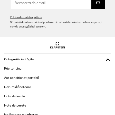
Politica de confidențialitate
Vă puteți dezabona oricând prin linkul din subsolul oricărui e-mail sau ne puteți
scrie la
privacy@chal-tec.com
.
Categoriile îndrăgite
Răcitor vinuri
Aer conditionat portabil
Dezumidificatoare
Hote de insulă
Hote de perete
Încălzitoare cu infraroșu