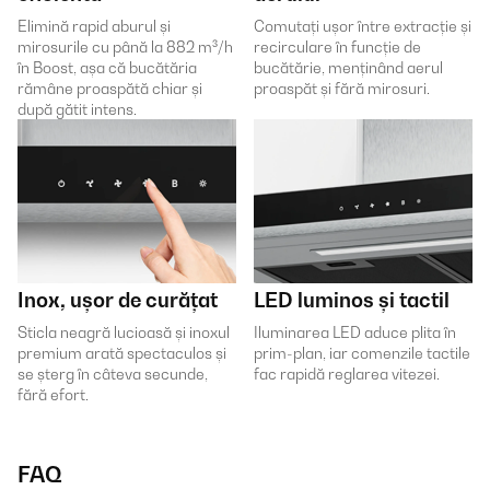
Elimină rapid aburul și
Comutați ușor între extracție și
mirosurile cu până la 882 m³/h
recirculare în funcție de
în Boost, așa că bucătăria
bucătărie, menținând aerul
rămâne proaspătă chiar și
proaspăt și fără mirosuri.
după gătit intens.
Inox, ușor de curățat
LED luminos și tactil
Sticla neagră lucioasă și inoxul
Iluminarea LED aduce plita în
premium arată spectaculos și
prim-plan, iar comenzile tactile
se șterg în câteva secunde,
fac rapidă reglarea vitezei.
fără efort.
FAQ