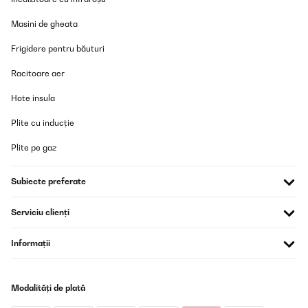
Masini de gheata
Frigidere pentru băuturi
Racitoare aer
Hote insula
Plite cu inducție
Plite pe gaz
Subiecte preferate
Serviciu clienți
Informații
Modalități de plată