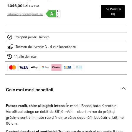
1.046,00 Lei
Cu TVA
Puneți în
Informații privind produsul
coș
Pregătit pentru livrare
Termen de livrare: 3 - 4 zile lucrătoare
14 zile de retur
Cele mai mari beneficii
Putere reală, chiar și la gătit intens:
În modul Boost, hota Klarstein
VeroSteel atinge un debit de 881,6 m³/h — aburi, miros de prăjit și
grăsime sunt eliminate rapid, înainte să se depună în bucătărie. Lățime:
60 cm.
Controlul perfect al ventilației:
Trei trepte de viteză plus funcția Boost