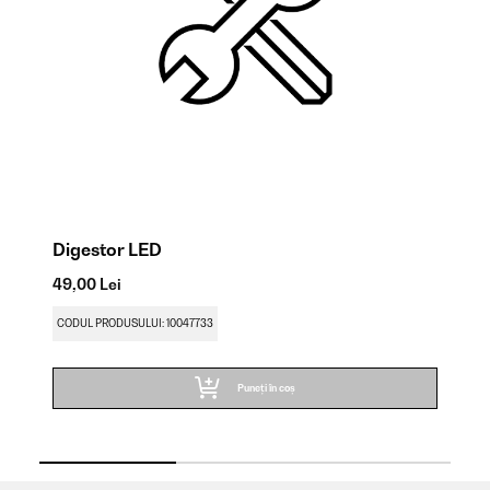
Digestor LED
Fi
49,00 Lei
49
CODUL PRODUSULUI: 10047733
CO
Puneți în coș