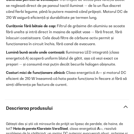
se reglează direct de pe panoul tactil iluminat — de la un flux discret
când fierbi legume, până la putere maximă când prăjești. Motorul DC de
210 W asigură eficiență și durabilitate pe termen lung.
Curățenie fără bătaie de cap:
Filtrul de grăsime din aluminiu se scoate
fără unelte și intră direct în mașina de spălat vase — fără frecat, fără
înlocuiri costisitoare. Cele două filtre de cărbune activ permit și
funcționarea în circuit închis, fără canal de evacuare.
Lumină bună acolo unde contează:
Iluminarea LED integrată (clasa
energetică A) acoperă uniform blatul de gătit, așa că vezi exact ce
prepari — și consumă mai puțin decât becurile halogen obișnuite.
Costuri mici de funcționare zilnică:
Clasa energetică A++ și motorul DC
eficient de 210 W înseamnă că hota poate funcționa în fiecare zi fără să
simți diferența pe factura de curent.
Descrierea produsului
Gătești des și știi că mirosurile de prăjit se lipesc de perdele, de haine, de
tot?
Hota de perete Klarstein VeroSteel
, clasa energetică
A++
, rezolvă
problema de la rădăcină: un motor DC puternic evacuează aburi, grăsime și