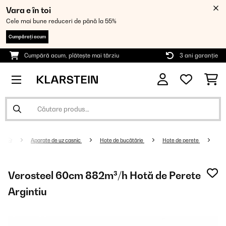
Vara e în toi
Cele mai bune reduceri de până la 55%
Cumpărați acum
Cumpără acum, plătește mai târziu
3 ani garanție
Aparate de uz casnic
Hote de bucătărie
Hote de perete
Verosteel 60cm 882m³/h Hotă de Perete
Argintiu