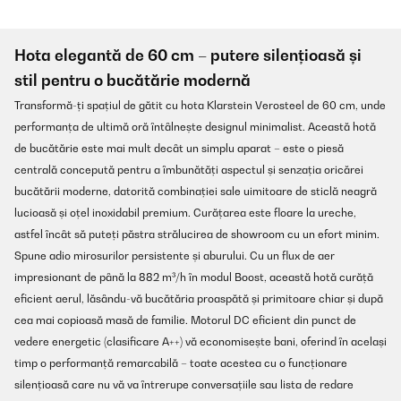
Hota elegantă de 60 cm – putere silențioasă și
stil pentru o bucătărie modernă
Transformă-ți spațiul de gătit cu hota Klarstein Verosteel de 60 cm, unde
performanța de ultimă oră întâlnește designul minimalist. Această hotă
de bucătărie este mai mult decât un simplu aparat – este o piesă
centrală concepută pentru a îmbunătăți aspectul și senzația oricărei
bucătării moderne, datorită combinației sale uimitoare de sticlă neagră
lucioasă și oțel inoxidabil premium. Curățarea este floare la ureche,
astfel încât să puteți păstra strălucirea de showroom cu un efort minim.
Spune adio mirosurilor persistente și aburului. Cu un flux de aer
impresionant de până la 882 m³/h în modul Boost, această hotă curăță
eficient aerul, lăsându-vă bucătăria proaspătă și primitoare chiar și după
cea mai copioasă masă de familie. Motorul DC eficient din punct de
vedere energetic (clasificare A++) vă economisește bani, oferind în același
timp o performanță remarcabilă – toate acestea cu o funcționare
silențioasă care nu vă va întrerupe conversațiile sau lista de redare