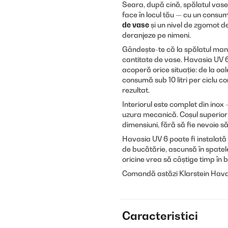
Seara, după cină, spălatul vasel
face în locul tău — cu un consu
de vase
și un nivel de zgomot d
deranjeze pe nimeni.
Gândește-te că la spălatul manu
cantitate de vase. Havasia UV 6
acoperă orice situație: de la o
consumă sub 10 litri per ciclu 
rezultat.
Interiorul este complet din inox
uzura mecanică. Coșul superior r
dimensiuni, fără să fie nevoie s
Havasia UV 6 poate fi instalată 
de bucătărie, ascunsă în spatele
oricine vrea să câștige timp în 
Comandă astăzi Klarstein Havasi
Caracteristici