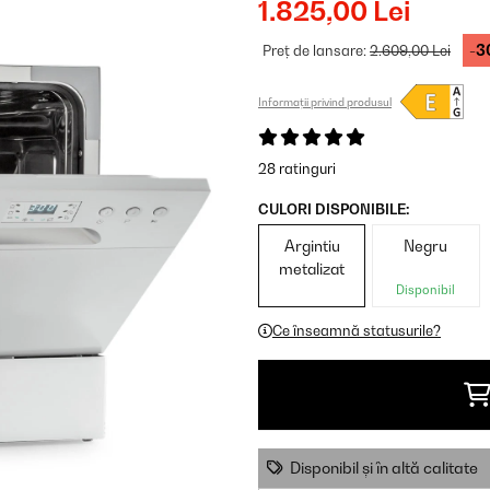
1.825,00 Lei
-3
Preț de lansare:
2.609,00 Lei
Informații privind produsul
28 ratinguri
CULORI DISPONIBILE:
Argintiu
Negru
metalizat
Disponibil
Ce înseamnă statusurile?
Disponibil și în altă calitate