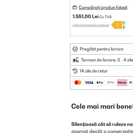
Cumpărați produs folosit
1.551,00 Lei
Cu TVA
Informații privind produsul
Pregătit pentru livrare
Termen de livrare: 3 - 4 zil
14 zile de retur
Cele mai mari benef
Silențioasă cât să ruleze n
zgomot decât o conversație