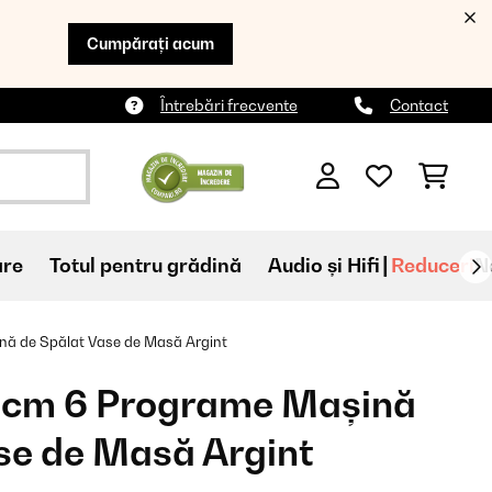
Cumpărați acum
Întrebări frecvente
Contact
are
Totul pentru grădină
Audio și Hifi
Reduceri
N
ă de Spălat Vase de Masă Argint
cm 6 Programe Mașină
se de Masă Argint