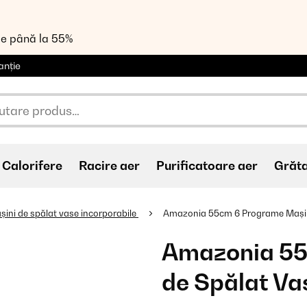
de până la 55%
anție
Calorifere
Racire aer
Purificatoare aer
Grăt
șini de spălat vase incorporabile
Amazonia 55cm 6 Programe Mașin
Amazonia 55
de Spălat Va