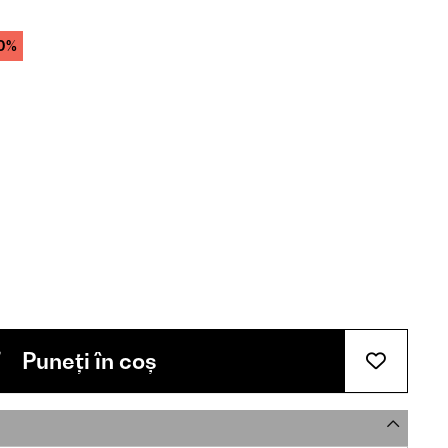
0%
Puneți în coș