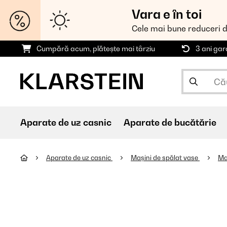
Vara e în toi
Cele mai bune reduceri 
Cumpără acum, plătește mai târziu
3 ani gar
Aparate de uz casnic
Aparate de bucătărie
Aparate de uz casnic
Mașini de spălat vase
Ma