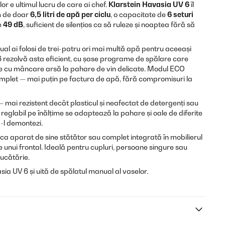
or e ultimul lucru de care ai chef.
Klarstein Havasia UV 6
îl
m de doar
6,5 litri de apă per ciclu
, o capacitate de
6 seturi
e
49 dB
, suficient de silențios ca să ruleze și noaptea fără să
al ai folosi de trei-patru ori mai multă apă pentru aceeași
 rezolvă asta eficient, cu șase programe de spălare care
ale cu mâncare arsă la pahare de vin delicate. Modul ECO
complet — mai puțin pe factura de apă, fără compromisuri la
 — mai rezistent decât plasticul și neafectat de detergenți sau
eglabil pe înălțime se adaptează la pahare și oale de diferite
ă-l demontezi.
ca aparat de sine stătător sau complet integrată în mobilierul
 unui frontal. Ideală pentru cupluri, persoane singure sau
bucătărie.
a UV 6 și uită de spălatul manual al vaselor.