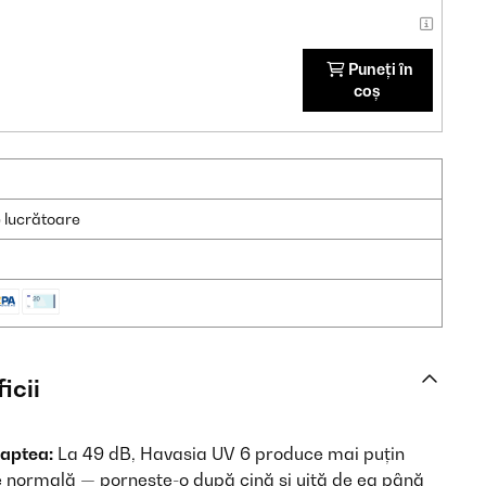
Puneți în
coș
e lucrătoare
icii
oaptea:
La 49 dB, Havasia UV 6 produce mai puțin
 normală — pornește-o după cină și uită de ea până