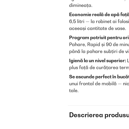
dimineața.
Economie reală de apă față
6,5 litri — la robinet ai fol
aceeași cantitate de vase.
Program potrivit pentru ori
Pahare, Rapid și 90 de minu
până la pahare subțiri de vi
Igienă la un nivel superior:
L
plus față de curățarea term
Se ascunde perfect în bucăt
unui frontal de mobilă — nic
tale.
Descrierea produsu