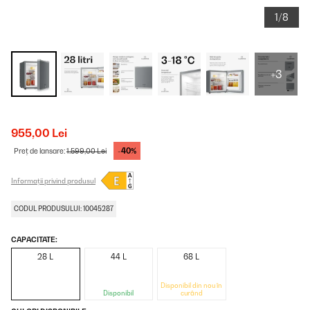
1/8
+3
955,00 Lei
-40%
Preț de lansare:
1.599,00 Lei
Informații privind produsul
CODUL PRODUSULUI: 10045287
CAPACITATE:
28 L
44 L
68 L
Disponibil din nou în
Disponibil
curând