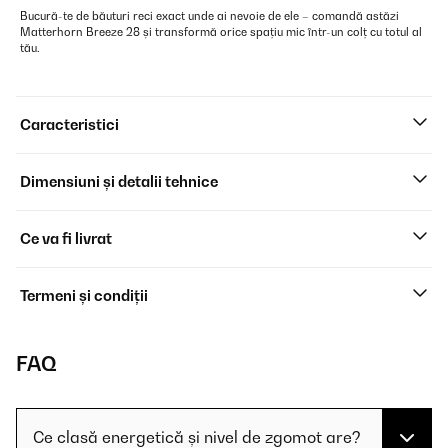
Bucură-te de băuturi reci exact unde ai nevoie de ele – comandă astăzi
Matterhorn Breeze 28 și transformă orice spațiu mic într-un colț cu totul al
tău.
Caracteristici
Dimensiuni și detalii tehnice
Ce va fi livrat
Termeni și condiții
FAQ
Ce clasă energetică și nivel de zgomot are?