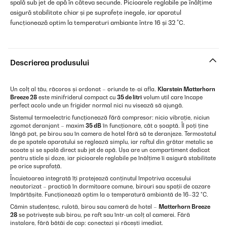
spală sub jet de apă în câteva secunde. Picioarele reglabile pe înălțime
asigură stabilitate chiar și pe suprafețe inegale, iar aparatul
funcționează optim la temperaturi ambiante între 16 și 32 °C.
Descrierea produsului
Un colț al tău, răcoros și ordonat – oriunde te-ai afla.
Klarstein Matterhorn
Breeze 28
este minifriderul compact cu
35 de litri
volum util care încape
perfect acolo unde un frigider normal nici nu visează să ajungă.
Sistemul termoelectric funcționează fără compresor: nicio vibrație, niciun
zgomot deranjant – maxim
35 dB
în funcționare, cât o șoaptă. Îl poți ține
lângă pat, pe birou sau în camera de hotel fără să te deranjeze. Termostatul
de pe spatele aparatului se reglează simplu, iar raftul din grătar metalic se
scoate și se spală direct sub jet de apă. Ușa are un compartiment dedicat
pentru sticle și doze, iar picioarele reglabile pe înălțime îi asigură stabilitate
pe orice suprafață.
Încuietoarea integrată îți protejează conținutul împotriva accesului
neautorizat – practică în dormitoare comune, birouri sau spații de cazare
împărtășite. Funcționează optim la o temperatură ambiantă de 16–32 °C.
Cămin studențesc, rulotă, birou sau cameră de hotel –
Matterhorn Breeze
28
se potrivește sub birou, pe raft sau într-un colț al camerei. Fără
instalare, fără bătăi de cap: conectezi și răcești imediat.