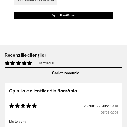
CODUL PRODUSULUI: 10047953
CO
Puneți în coș
Recenziile clienților
13 ratinguri
Scrieți recenzie
Opinii ale clienților din România
VERIFICATĂ REVIZUITĂ
05/08/2025
Muito bom