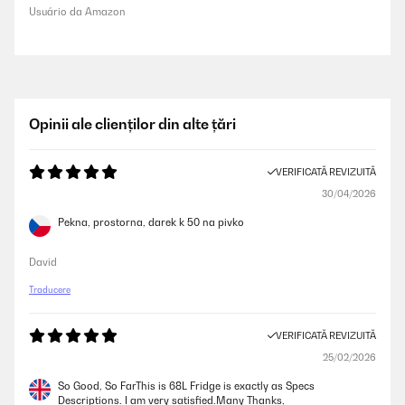
Usuário da Amazon
Opinii ale clienților din alte țări
VERIFICATĂ REVIZUITĂ
30/04/2026
Pekna, prostorna, darek k 50 na pivko
David
Traducere
VERIFICATĂ REVIZUITĂ
25/02/2026
So Good, So FarThis is 68L Fridge is exactly as Specs
Descriptions. I am very satisfied.Many Thanks,