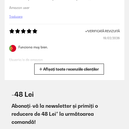
Amazon user
Traducere
VERIFICATĂ REVIZUITĂ
19/02/2026
Funciona muy bien.
Usuario/a de amazon
Afișați toate recenziile clienților
Traducere
VERIFICATĂ REVIZUITĂ
06/12/2025
-48 Lei
Koelkast voldoet aan alle verwachtingen
Abonați-vă la newsletter și primiți o
Amazon-gebruiker
reducere de 48 Lei* la următoarea
comandă!
Traducere