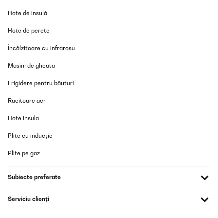
VERIFICATĂ REVIZUITĂ
Hote de insulă
25/02/2025
Super
Hote de perete
Încălzitoare cu infraroșu
Marta
Masini de gheata
Traducere
Frigidere pentru băuturi
VERIFICATĂ REVIZUITĂ
Racitoare aer
22/11/2024
Habe den Kühlschrank für meinen Camper gekauft. Er macht
Hote insula
aufjedenfall was er tun soll und ist super praktisch. Der
Verschluss ist während des Fahrens aufjedenfall ein
Plite cu inducție
Pluspunkt.Gerne wieder :)
Plite pe gaz
Amazon-Benutzer
Traducere
Subiecte preferate
VERIFICATĂ REVIZUITĂ
Serviciu clienți
12/11/2024