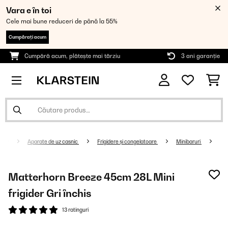
Vara e în toi
Cele mai bune reduceri de până la 55%
Cumpărați acum
Cumpără acum, plătește mai târziu
3 ani garanție
Aparate de uz casnic
Frigidere și congelatoare
Minibaruri
Matterhorn Breeze 45cm 28L Mini
frigider Gri închis
13 ratinguri