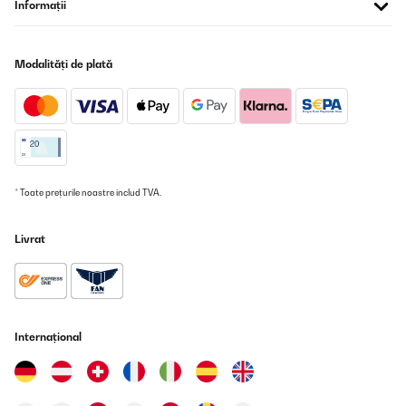
Informații
Il est difficile de trouver ce genre de petit frigo qui se situe entre la
taille hôtel mini bar et le frigo au format plus standard type petit
frigo de base d'un studio.Celui là se situe bien entre les deux,
niveau taille, ce qui est beaucoup plus pratique quand on a un
Modalități de plată
encombrement réduit de type niche mais pouvant accueillir un
frigo un peu plus grand que les tous petits frigos cubes.Ce type de
frigo accepte les bouteilles de 1L-1,5L et peut même accueillir des
plats et assiettes.Il est idéal pour une loge artiste dans un théâtre
comme c'est notre cas.
Utilisateur d'Amazon
Traducere
* Toate prețurile noastre includ TVA.
VERIFICATĂ REVIZUITĂ
Livrat
15/09/2024
Nach langem suchen endlich den richtigen Kühlschrank
gefunden. Ich nutze ihn als Zweit-Kühlschrank zum kühlen von
Getränken. Er steht im Wohnbereich und ist mit seinen 32 Dezibel
wunderbar leise uns stört absolut nicht. Die Größe ist völlig
Internațional
ausreichend. Ich kann ihn sehr empfehlen.
Amazon-Benutzer
Traducere