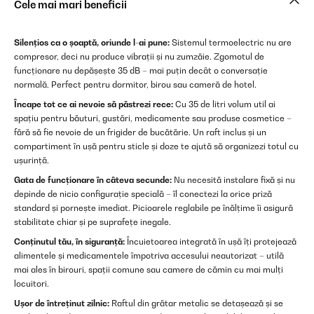
Cele mai mari beneficii
Silențios ca o șoaptă, oriunde l-ai pune:
Sistemul termoelectric nu are
compresor, deci nu produce vibrații și nu zumzăie. Zgomotul de
funcționare nu depășește 35 dB – mai puțin decât o conversație
normală. Perfect pentru dormitor, birou sau cameră de hotel.
Încape tot ce ai nevoie să păstrezi rece:
Cu 35 de litri volum util ai
spațiu pentru băuturi, gustări, medicamente sau produse cosmetice –
fără să fie nevoie de un frigider de bucătărie. Un raft inclus și un
compartiment în ușă pentru sticle și doze te ajută să organizezi totul cu
ușurință.
Gata de funcționare în câteva secunde:
Nu necesită instalare fixă și nu
depinde de nicio configurație specială – îl conectezi la orice priză
standard și pornește imediat. Picioarele reglabile pe înălțime îi asigură
stabilitate chiar și pe suprafețe inegale.
Conținutul tău, în siguranță:
Încuietoarea integrată în ușă îți protejează
alimentele și medicamentele împotriva accesului neautorizat – utilă
mai ales în birouri, spații comune sau camere de cămin cu mai mulți
locuitori.
Ușor de întreținut zilnic:
Raftul din grătar metalic se detașează și se