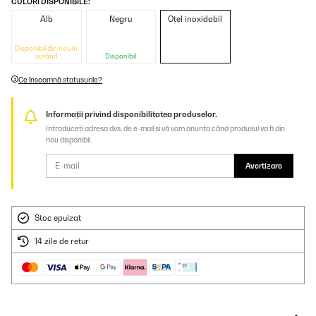
CULORI DISPONIBILE:
Alb
Negru
Oțel inoxidabil
Disponibil din nou în
curând
Disponibil
Ce înseamnă statusurile?
Informații privind disponibilitatea produselor.
Introduceți adresa dvs. de e-mail și vă vom anunța când produsul va fi din
nou disponibil.
Avertizare
Stoc epuizat
14 zile de retur