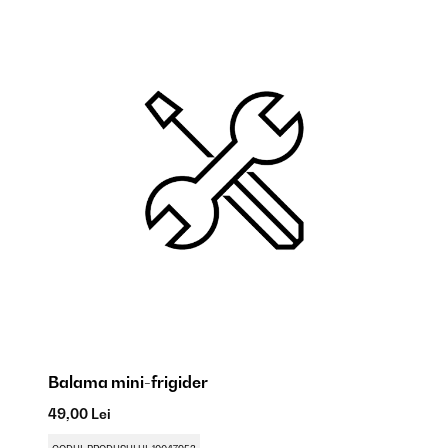
Balama mini-frigider
Ga
49,00 Lei
61