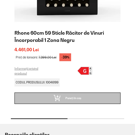
Rhone 60cm 59 Sticle Răcitor de Vinuri
Vi
Încorporabil 1 Zona Negru
În
4.461,00 Lei
2.
-39%
Preț de lansare:
7.399,00 Lei
Pr
Informații privind
Inf
produsul
pro
CODUL PRODUSULUI: 10046199
CO
Puneți în coș
Recenziile clienților