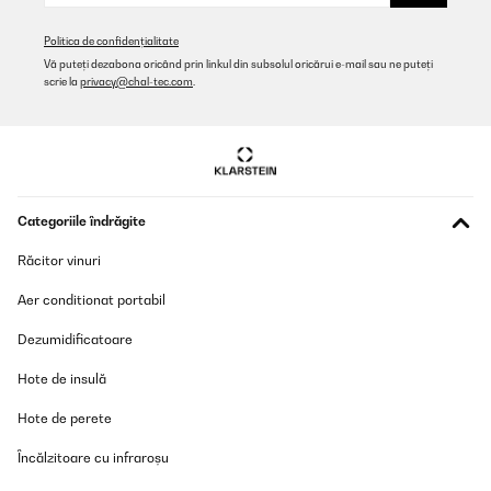
Politica de confidențialitate
Vă puteți dezabona oricând prin linkul din subsolul oricărui e-mail sau ne puteți
scrie la
privacy@chal-tec.com
.
Categoriile îndrăgite
Răcitor vinuri
Aer conditionat portabil
Dezumidificatoare
Hote de insulă
Hote de perete
Încălzitoare cu infraroșu