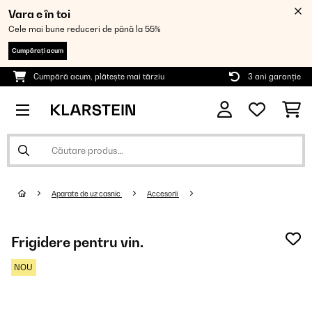
Vara e în toi
Cele mai bune reduceri de până la 55%
Cumpărați acum
Cumpără acum, plătește mai târziu
3 ani garanție
Aparate de uz casnic
Accesorii
Frigidere pentru vin.
NOU