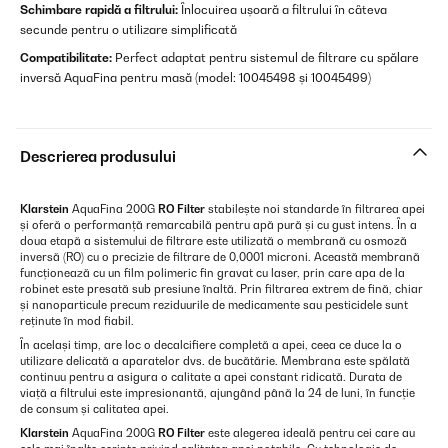
Schimbare rapidă a filtrului:
Înlocuirea ușoară a filtrului în câteva
secunde pentru o utilizare simplificată
Compatibilitate:
Perfect adaptat pentru sistemul de filtrare cu spălare
inversă AquaFina pentru masă (model: 10045498 și 10045499)
Descrierea produsului
Klarstein
AquaFina 200G
RO Filter
stabilește noi standarde în filtrarea apei
și oferă o performanță remarcabilă pentru apă pură și cu gust intens. În a
doua etapă a sistemului de filtrare este utilizată o membrană cu osmoză
inversă (RO) cu o precizie de filtrare de 0,0001 microni. Această membrană
funcționează cu un film polimeric fin gravat cu laser, prin care apa de la
robinet este presată sub presiune înaltă. Prin filtrarea extrem de fină, chiar
și nanoparticule precum reziduurile de medicamente sau pesticidele sunt
reținute în mod fiabil.
În același timp, are loc o decalcifiere completă a apei, ceea ce duce la o
utilizare delicată a aparatelor dvs. de bucătărie. Membrana este spălată
continuu pentru a asigura o calitate a apei constant ridicată. Durata de
viață a filtrului este impresionantă, ajungând până la 24 de luni, în funcție
de consum și calitatea apei.
Klarstein
AquaFina 200G
RO Filter
este alegerea ideală pentru cei care au