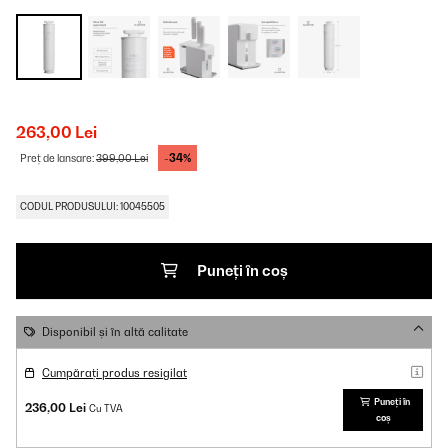
263,00 Lei
-34%
Preț de lansare:
399,00 Lei
CODUL PRODUSULUI: 10045505
Puneți în coș
Disponibil și în altă calitate
Cumpărați produs resigilat
Puneți în
236,00 Lei
Cu TVA
coș