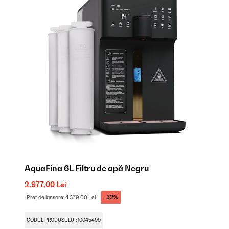
AquaFina 6L Filtru de apă Negru
2.977,00 Lei
-32%
Preț de lansare:
4.379,00 Lei
CODUL PRODUSULUI: 10045499