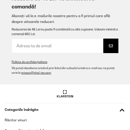
comandă!
Abonați-vă la e-mailurile noastre pentru a fi primul care află
despre viitoarele reduceri.
Reducerea de 48 Lei nu poate fi combinată cu alte cupoane. Valoare minimă a
comenzii 480 Lei.
Politica de confidențialitate
Vă puteți dezabona oricând prin linkul din subsolul oricărui e-mail sau ne puteți
scrie la
privacy@chal-tec.com
.
Categoriile îndrăgite
Răcitor vinuri