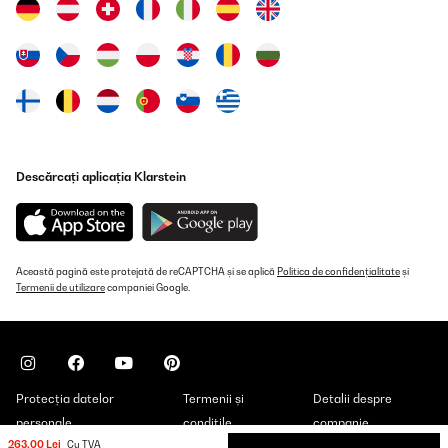
Descărcați aplicația Klarstein
Această pagină este protejată de reCAPTCHA și se aplică
Politica de confidențialitate
și
Termenii de utilizare
companiei Google.
Protecția datelor
Termenii și
Detalii despre
personale
condițile
companie
263,00 Lei
Cu TVA