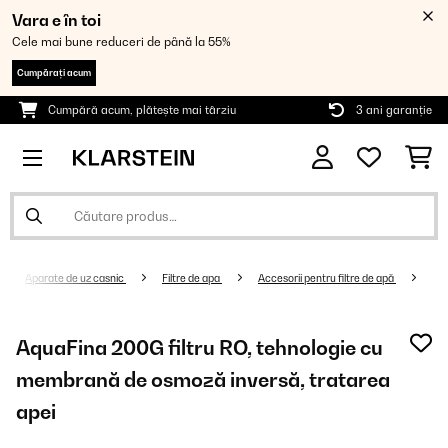
Vara e în toi
Cele mai bune reduceri de până la 55%
Cumpărați acum
Cumpără acum, plătește mai târziu
3 ani garanție
Aparate de uz casnic
Filtre de apa
Accesorii pentru filtre de apă
AquaFina 200G filtru RO, tehnologie cu
membrană de osmoză inversă, tratarea
apei