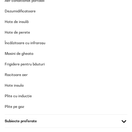
Aer conditionat portabil
Dezumidificatoare
Hote de insulă
Hote de perete
Încălzitoare cu infraroșu
Masini de gheata
Frigidere pentru băuturi
Racitoare aer
Hote insula
Plite cu inducție
Plite pe gaz
Subiecte preferate