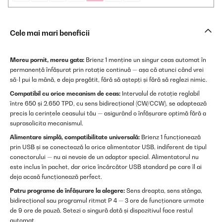
Cele mai mari beneficii
Mereu pornit, mereu gata:
Brienz 1 menține un singur ceas automat în
permanență înfășurat prin rotație continuă — așa că atunci când vrei
să-l pui la mână, e deja pregătit, fără să aștepți și fără să reglezi nimic.
Compatibil cu orice mecanism de ceas:
Intervalul de rotație reglabil
între 650 și 2.650 TPD, cu sens bidirecțional (CW/CCW), se adaptează
precis la cerințele ceasului tău — asigurând o înfășurare optimă fără a
suprasolicita mecanismul.
Alimentare simplă, compatibilitate universală:
Brienz 1 funcționează
prin USB și se conectează la orice alimentator USB, indiferent de tipul
conectorului — nu ai nevoie de un adaptor special. Alimentatorul nu
este inclus în pachet, dar orice încărcător USB standard pe care îl ai
deja acasă funcționează perfect.
Patru programe de înfășurare la alegere:
Sens dreapta, sens stânga,
bidirecțional sau programul ritmat P 4 — 3 ore de funcționare urmate
de 9 ore de pauză. Setezi o singură dată și dispozitivul face restul
automat.