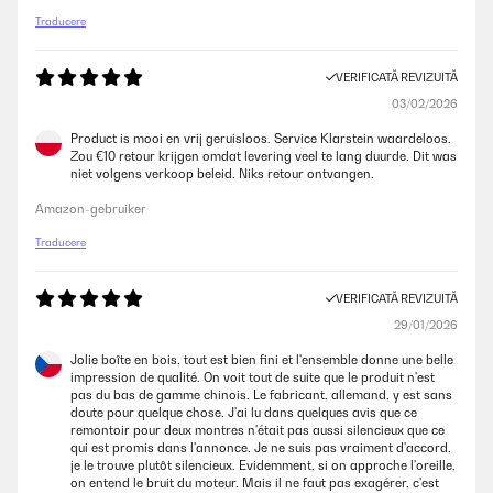
Traducere
VERIFICATĂ REVIZUITĂ
03/02/2026
Product is mooi en vrij geruisloos. Service Klarstein waardeloos.
Zou €10 retour krijgen omdat levering veel te lang duurde. Dit was
niet volgens verkoop beleid. Niks retour ontvangen.
Amazon-gebruiker
Traducere
VERIFICATĂ REVIZUITĂ
29/01/2026
Jolie boîte en bois, tout est bien fini et l'ensemble donne une belle
impression de qualité. On voit tout de suite que le produit n'est
pas du bas de gamme chinois. Le fabricant, allemand, y est sans
doute pour quelque chose. J'ai lu dans quelques avis que ce
remontoir pour deux montres n'était pas aussi silencieux que ce
qui est promis dans l'annonce. Je ne suis pas vraiment d'accord,
je le trouve plutôt silencieux. Evidemment, si on approche l'oreille,
on entend le bruit du moteur. Mais il ne faut pas exagérer, c'est