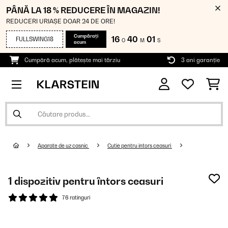
PÂNĂ LA 18 % REDUCERE ÎN MAGAZIN!
REDUCERI URIAȘE DOAR 24 DE ORE!
Cumpărați
16
40
00
FULLSWING18
O
M
S
acum
Cumpără acum, plătește mai târziu
3 ani garanție
Aparate de uz casnic
Cutie pentru intors ceasuri
1 dispozitiv pentru întors ceasuri
76 ratinguri