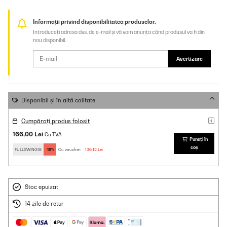
Informații privind disponibilitatea produselor.
Introduceți adresa dvs. de e-mail și vă vom anunța când produsul va fi din
nou disponibil.
Avertizare
Disponibil și în altă calitate
Cumpărați produs folosit
166,00 Lei
Cu TVA
Puneți în
coș
FULLSWING18
-18%
Cu voucher:
136,12 Lei
Stoc epuizat
14 zile de retur