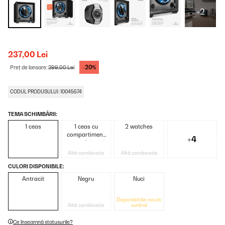
+2
237,00 Lei
-20%
Preț de lansare:
299,00 Lei
CODUL PRODUSULUI: 10045574
TEMA SCHIMBĂRII:
1 ceas
1 ceas cu
2 watches
compartiment
+4
pentru bijuterii
Altă combinație
Altă combinație
CULORI DISPONIBILE:
Antracit
Negru
Nuci
Disponibil din nou în
Altă combinație
curând
Ce înseamnă statusurile?