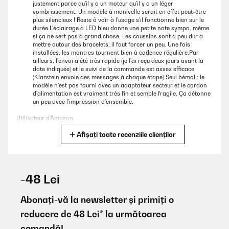
justement parce qu'il y a un moteur qu'il y a un léger
vombrissement. Un modèle à manivelle serait en effet peut-être
plus silencieux ! Reste à voir à l'usage s'il fonctionne bien sur le
durée.L'éclairage à LED bleu donne une petite note sympa, même
si ça ne sert pas à grand chose. Les coussins sont à peu dur à
mettre autour des bracelets, il faut forcer un peu. Une fois
installées, les montres tournent bien à cadence régulière.Par
ailleurs, l'envoi a été très rapide (je l'ai reçu deux jours avant la
date indiquée) et le suivi de la commande est assez efficace
(Klarstein envoie des messages à chaque étape).Seul bémol : le
modèle n'est pas fourni avec un adaptateur secteur et le cordon
d'alimentation est vraiment très fin et semble fragile. Ça détonne
un peu avec l'impression d'ensemble.
Utilisateur d'Amazon
Afișați toate recenziile clienților
Traducere
VERIFICATĂ REVIZUITĂ
10/01/2026
-48 Lei
Bin soweit zufrieden mit der Box. Etwas das mir nicht gefällt ist
das am für Strom ein USB A Adapter benötigt. Da sollte man mit
Abonați-vă la newsletter și primiți o
der Zeit gehen.
reducere de 48 Lei* la următoarea
Amazon-Benutzer
comandă!