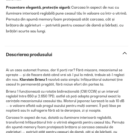
Prezentare elegantă, protecție sigură:
Carcasa în aspect de nuc cu
iluminare interioară reglabilă pune ceasul tău în valoare ca într-o vitrină.
Pernuța din spumă memory foam protejează atât carcasa, cât și
brățara de zgârieturi — potrivită pentru ceasuri de damă și bărbați, cu
brățări scurte sau lungi.
Descrierea produsului
Ai un ceas automat frumos, dar îl porți rar? Fără mișcare, mecanismul se
oprește — și de fiecare dată când vrei să-l pui la mână, trebuie să-l reglezi
din nou.
Klarstein Brienz 1
rezolvă asta simplu: înfășurătorul automat ține
ceasul în permanență pregătit, fără niciun efort din partea ta.
Brienz 1 funcționează cu rotație bidirecțională (CW/CCW) și un interval
reglabil între 650 și 2.650 TPD, astfel că poți adapta programul exact la
cerințele mecanismului ceasului tău. Motorul japonez lucrează la sub 10 dB
— o valoare aflată sub pragul auzului pentru mulți oameni. Îl poți lăsa pe
noptieră sau în sufragerie fără să te deranjeze, zi și noapte.
Carcasa în aspect de nuc, dotată cu iluminare interioară reglabilă,
transformă înfășurătorul într-o vitrină elegantă pentru ceasul tău. Pernuța
din spumă memory foam protejează brățara și carcasa ceasului de
zgârieturi — potrivit atât pentru ceasuri de damă, cât și de bărbați, cu