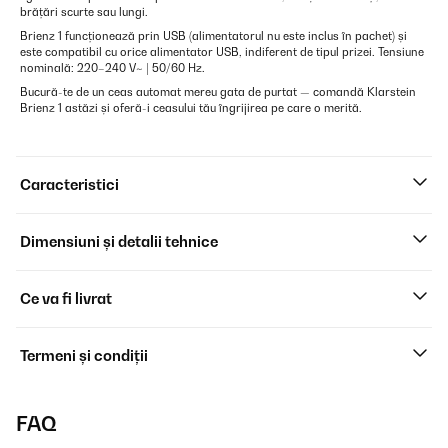
brățări scurte sau lungi.
Brienz 1 funcționează prin USB (alimentatorul nu este inclus în pachet) și
este compatibil cu orice alimentator USB, indiferent de tipul prizei. Tensiune
nominală: 220–240 V~ | 50/60 Hz.
Bucură-te de un ceas automat mereu gata de purtat — comandă Klarstein
Brienz 1 astăzi și oferă-i ceasului tău îngrijirea pe care o merită.
Caracteristici
Dimensiuni și detalii tehnice
Ce va fi livrat
Termeni și condiții
FAQ