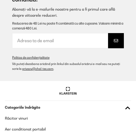
Traducere
Abonați-vă la e-mailurile noastre pentru a fi primul care află
despre viitoarele reduceri.
VERIFICATĂ REVIZUITĂ
Reducerea de 48 Lei nu poate fi combinată cu alte cupoane. Valoare minimă a
03/01/2026
comenzii 480 Lei.
Perfect
Amazon user
Politica de confidențialitate
Traducere
Vă puteți dezabona oricând prin linkul din subsolul oricărui e-mail sau ne puteți
scrie la
privacy@chal-tec.com
.
VERIFICATĂ REVIZUITĂ
11/07/2025
Der Klarstein Uhrenbeweger überzeugt mich rundum. Optisch
macht er mit der holzoptik Oberfläche, der Acryl‑Tür und der
dezenten blauen LED‑Beleuchtung richtig was her. Ideal, um seine
Automatikuhren auch stilvoll zu präsentieren.Er läuft sehr leise,
Categoriile îndrăgite
die 4 verschiedenen TPD‑Einstellungen (Umdrehungen pro Tag)
sind praktisch, um ihn auf unterschiedliche Werke einzustellen.
Răcitor vinuri
Die Uhren sitzen sicher in den Haltern und werden gleichmäßig
bewegt. Auch die Tür schließt sauber und schützt vor Staub. Ich
Aer conditionat portabil
werde auch noch einen zweiten Kaufen, sobald ich eine weitere
Automatikuhr kaufe. Dazu kommt dass er auch super in ein kallax