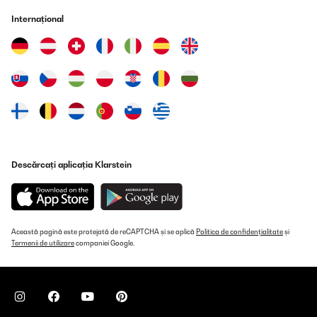
Erfüllt seinen Zweck. Was soll man noch dazu sagen.
Internațional
Amazon-Benutzer
Traducere
VERIFICATĂ REVIZUITĂ
07/08/2022
Ravie de cet achat.
Descărcați aplicația Klarstein
Utilisateur d'Amazon
Traducere
VERIFICATĂ REVIZUITĂ
Această pagină este protejată de reCAPTCHA și se aplică
Politica de confidențialitate
și
14/07/2022
Termenii de utilizare
companiei Google.
Me encanto , llevaba tiempo indecisa y no me decidía pero ahora
aque la tengo y llevo tiempo usándola cada día nos tiene más
enaorados. A los niños hasta les divierte tirat algo a la basura.
El otro día lo puse en mi terraza para una barbacoa y fue la
novedad de la fiesta . Varios amigos me pidieron el enlace para