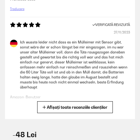
Traducere
VERIFICATĂ REVIZUITĂ
27/11/2023
Ich wusste leider nicht dass es ein Mülleimer mit Sensor gibt,
sonst wäre der er schon längst bei mir eingezogen, im nu war
unser alter Mülleimer voll, dann die Tüte rausgezogen daneben
gestellt und gewartet bis die richtig voll war und das hat mich
einfach nur genervt, dieser Mülleimer ist weltklasse, kein
anfassen mehr einfach nur reinschmeißen und rausziehen wenn
die 60 Liter Tüte voll ist und ab in den Müll damit, die Batterien
halten ewig lange, hatte den glaube im August bestellt und
musste bis heute noch nicht einmal wechseln, beste Erfindung
überhaupt
Amazon-Benutzer
Afișați toate recenziile clienților
Traducere
VERIFICATĂ REVIZUITĂ
14/09/2023
-48 Lei