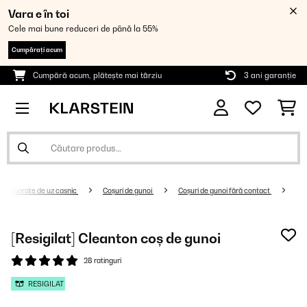
Vara e în toi
Cele mai bune reduceri de până la 55%
Cumpărați acum
Cumpără acum, plătește mai târziu
3 ani garanție
Aparate de uz casnic
Coșuri de gunoi
Coșuri de gunoi fără contact
[Resigilat] Cleanton coș de gunoi
28 ratinguri
RESIGILAT