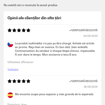
Nu există nici o recenzie la acest produs.
Opinii ale clienților din alte țări
VERIFICATĂ REVIZUITĂ
05/06/2024
Le produit multimédia n'a pas pu être chargé. Acheté cet article
en promo. Reçu bien en avance. En bon état, bien emballé.
Communication du vendeur à chaque étape d’envoi, impeccable.
À voir dans le temps. Mon ancienne a tenu 8 ans.
Utilisateur d'Amazon
Traducere
VERIFICATĂ REVIZUITĂ
26/05/2024
Me encanta ocupa poco espacio y más grande de lo esperado
Francisco Jose