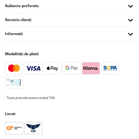
Subiecte preferate
VERIFICATĂ REVIZUITĂ
22/09/2022
Serviciu clienți
Fantastici
Informații
Utente Amazon
Traducere
Modalități de plată
VERIFICATĂ REVIZUITĂ
24/08/2022
Ce produit est très pratique, lorsqu'on a des déchets dans les
mains. Le couvercle s'ouvre automatiquement dès qu'on est
devant le radar.
* Toate prețurile noastre includ TVA.
Utilisateur d'Amazon
Traducere
Livrat
VERIFICATĂ REVIZUITĂ
22/08/2022