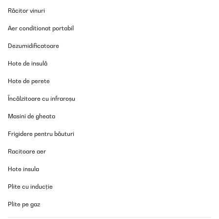
Amazon-Benutzer
Răcitor vinuri
Traducere
Aer conditionat portabil
Dezumidificatoare
VERIFICATĂ REVIZUITĂ
07/07/2023
Hote de insulă
Super feliz com o meu artigo
Hote de perete
Usuario/a de amazon
Încălzitoare cu infraroșu
Traducere
Masini de gheata
Frigidere pentru băuturi
VERIFICATĂ REVIZUITĂ
25/11/2022
Racitoare aer
Großer, stabiler Eimer. Automatik funktioniert eineandfrei. Durch
Hote insula
den Ring halten die Säcke gut
Plite cu inducție
Amazon-Benutzer
Traducere
Plite pe gaz