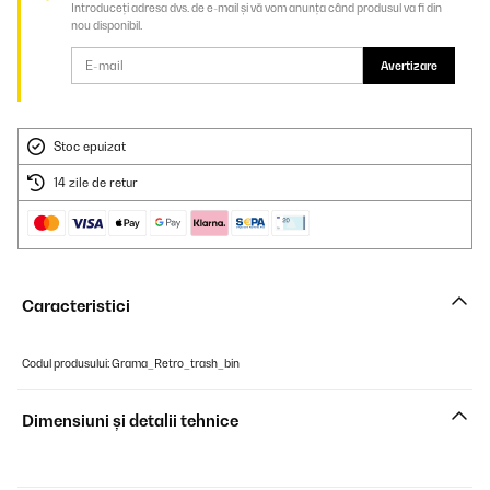
Introduceți adresa dvs. de e-mail și vă vom anunța când produsul va fi din
nou disponibil.
Avertizare
Stoc epuizat
14 zile de retur
Caracteristici
Codul produsului: Grama_Retro_trash_bin
Dimensiuni și detalii tehnice