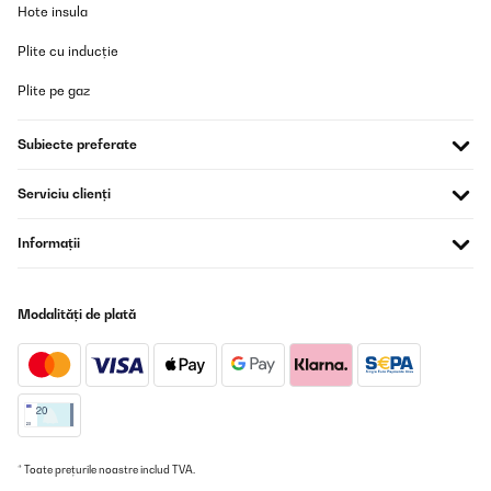
Hote insula
Traducere
Plite cu inducție
VERIFICATĂ REVIZUITĂ
Plite pe gaz
28/11/2023
La pattumiera è davvero fantastica! Ha un look vintage che
Subiecte preferate
aggiunge un tocco di stile a qualsiasi stanza. È divisa in due
scomparti da 20 litri ciascuno, perfetti per separare i rifiuti
riciclabili da quelli non riciclabili. Il coperchio e le maniglie sono
Serviciu clienți
silenziosi e si chiudono lentamente, evitando rumori fastidiosi. È
super resistente grazie ai materiali metallici di alta qualità e
facile da pulire grazie al rivestimento interno removibile. Inoltre,
Informații
è un'opzione ecologica che promuove il riciclaggio e il rispetto
per l'ambiente. È proprio ciò di cui avevo bisogno per tenere in
ordine la cucina!
Modalități de plată
Utente Amazon
Traducere
VERIFICATĂ REVIZUITĂ
26/11/2023
* Toate prețurile noastre includ TVA.
Ein toller Mülleimer mit 2 einzeln zu öffnenen Kammern. Die