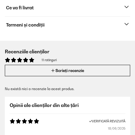
Ce va fi livrat
Termeni și condiții
Recenziile clienților
11 ratinguri
Scrieți recenzie
Nu există nici o recenzie la acest produs.
Opinii ale clienților din alte țări
VERIFICATĂ REVIZUITĂ
18/06/2025