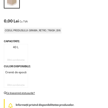
0,00 Lei
Cu TVA
CODUL PRODUSULUI: GRAMA_RETRO_TRASH_BIN
CAPACITATE:
40 L
Altă combinație
CULORI DISPONIBILE:
Cremă de epocă
Altă combinație
Ce înseamnă statusurile?
Informații privind disponibilitatea produselor.