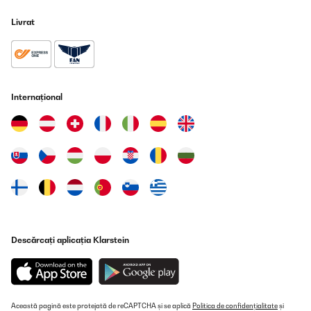
Verarbeitung ist super. Keine scharfen Kanten.Die Pedalen zum
öffnen kann man reinschieben, allerdings ist es nicht ganz so
Livrat
einfach, drur muss man einen kleinen Knopf, oder Hebel drücken,
am Unterteil des Mülleimers.Leider ist es etwas
gewöhnungsbedürftig die Mülltüte vernünftig in den Eimer zu
bekommen und den emer samt Mülltüte dann auch gleich richtig
zurück zu bekommen. Meistens hat man da Pech das er nicht
bündig reingeht. Denke und hoffe aber das man das im Laufe der
Zeit rausbekommt wie man es am besten macht.Geruchsmäßig
Internațional
ist bei geschlossenem Mülleimer nichts zu riechen.Der Preis ist
Recht hoch, aber ich finde er ist es wert
Amazon-Benutzer
Traducere
VERIFICATĂ REVIZUITĂ
22/11/2023
Spedizione puntuale e prodotto conforme alla descrizione.
Descărcați aplicația Klarstein
Sicuramente il prezzo è leggermente più alto della media, ma in
questo caso si paga la qualità e devo dire che sono
estremamente soddisfatta. Il design è moderno, molto
minimalista quindi ideale in spazi moderni. Consiglio !
Utente Amazon
Această pagină este protejată de reCAPTCHA și se aplică
Politica de confidențialitate
și