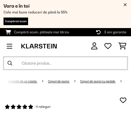
Vara e în toi
Cele mai bune reduceri de până la 55%
Cumpărați acum
Cumpără acum, plătește mai târziu
3 ani garanție
Aparate de uz casnic
Coșuri de gunoi
Coșuri de gunoi cu pedale
11 ratinguri