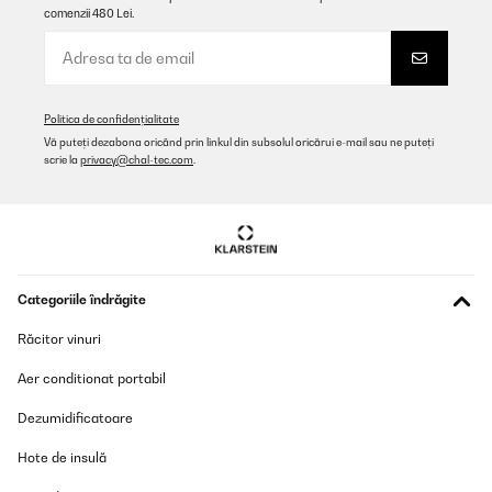
comenzii 480 Lei.
Politica de confidențialitate
Vă puteți dezabona oricând prin linkul din subsolul oricărui e-mail sau ne puteți
scrie la
privacy@chal-tec.com
.
Categoriile îndrăgite
Răcitor vinuri
Aer conditionat portabil
Dezumidificatoare
Hote de insulă