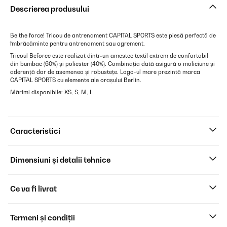
Descrierea produsului
Be the force! Tricou de antrenament CAPITAL SPORTS este piesă perfectă de
îmbrăcăminte pentru antrenament sau agrement.
Tricoul Beforce este realizat dintr-un amestec textil extrem de confortabil
din bumbac (60%) și poliester (40%). Combinația dată asigură o moliciune și
aderență dar de asemenea și robustețe. Logo-ul mare prezintă marca
CAPITAL SPORTS cu elemente ale orașului Berlin.
Mărimi disponibile: XS, S, M, L
Caracteristici
Dimensiuni și detalii tehnice
Ce va fi livrat
Termeni și condiții