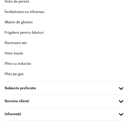
Hote de perete
Încălzitoare cu infraroșu
Masini de gheata
Frigidere pentru băuturi
Racitoare aer
Hote insula
Plite cu inducție
Plite pe gaz
Subiecte preferate
Serviciu clienți
Informații