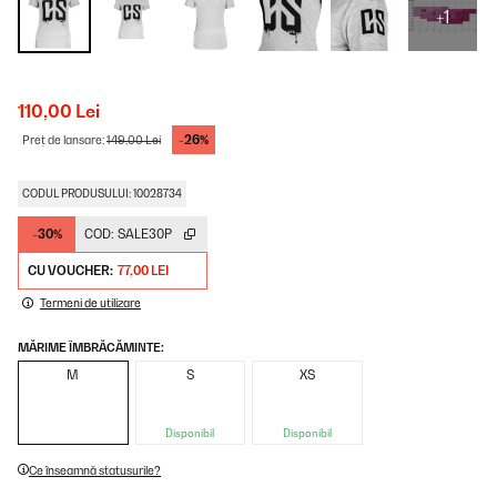
+1
110,00 Lei
-26%
Preț de lansare:
149,00 Lei
CODUL PRODUSULUI: 10028734
-30%
COD:
SALE30P
CU VOUCHER:
77,00 LEI
Termeni de utilizare
MĂRIME ÎMBRĂCĂMINTE:
M
S
XS
Disponibil
Disponibil
Ce înseamnă statusurile?