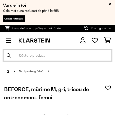
Vara e în toi
Cele mai bune reduceri de până la 55%
Cumpărați acum
Cumpără acum, plătește mai târziu
3 ani garanție
Totul pentru grădină
BEFORCE, mărime M, gri, tricou de
antrenament, femei