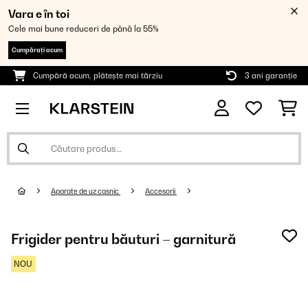
Vara e în toi
Cele mai bune reduceri de până la 55%
Cumpărați acum
Cumpără acum, plătește mai târziu
3 ani garanție
Aparate de uz casnic
Accesorii
Frigider pentru băuturi – garnitură
NOU