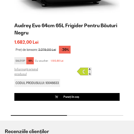
i
Audrey Evo 64cm 65L Frigider Pentru Băuturi
Au
Negru
R
1.682,00 Lei
1.
-26%
Preț de lansare:
2.279,00 Lei
Pr
SALE10P
-10%
Cu voucher:
1.513,80 Lei
SA
Informații privind
Inf
produsul
pro
CODUL PRODUSULUI: 10046633
CO
Puneți în coș
Recenziile clienților