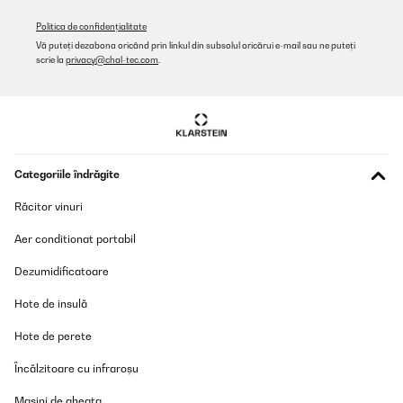
Politica de confidențialitate
Vă puteți dezabona oricând prin linkul din subsolul oricărui e-mail sau ne puteți
scrie la
privacy@chal-tec.com
.
Categoriile îndrăgite
Răcitor vinuri
Aer conditionat portabil
Dezumidificatoare
Hote de insulă
Hote de perete
Încălzitoare cu infraroșu
Masini de gheata