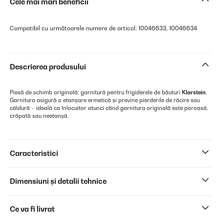
Cele mai mari beneficii
Compatibil cu următoarele numere de articol: 10046633, 10046634
Descrierea produsului
Piesă de schimb originală: garnitură pentru frigiderele de băuturi
Klarstein
.
Garnitura asigură o etanșare ermetică și previne pierderile de răcire sau
căldură – ideală ca înlocuitor atunci când garnitura originală este poroasă,
crăpată sau neetanșă.
Caracteristici
Dimensiuni și detalii tehnice
Ce va fi livrat