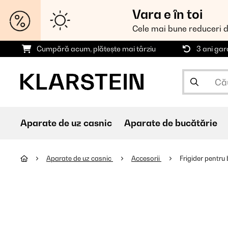
Vara e în toi
Cele mai bune reduceri 
Cumpără acum, plătește mai târziu
3 ani gar
Aparate de uz casnic
Aparate de bucătărie
Aparate de uz casnic
Accesorii
Frigider pentru 