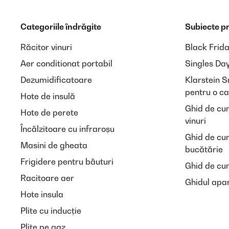
Categoriile îndrăgite
Subiecte p
Răcitor vinuri
Black Frid
Aer conditionat portabil
Singles Da
Dezumidificatoare
Klarstein 
pentru o ca
Hote de insulă
Ghid de cu
Hote de perete
vinuri
Încălzitoare cu infraroșu
Ghid de cu
Masini de gheata
bucătărie
Frigidere pentru băuturi
Ghid de cum
Racitoare aer
Ghidul apar
Hote insula
Plite cu inducție
Plite pe gaz