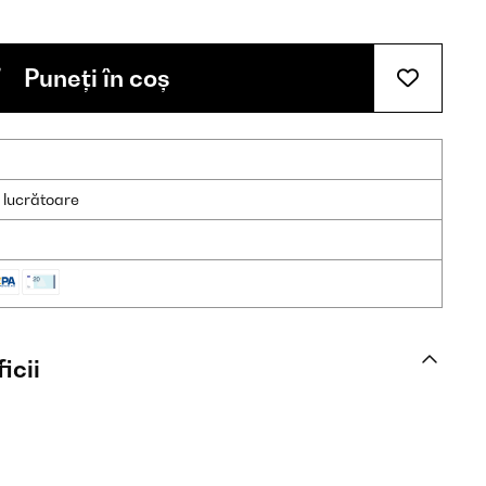
Puneți în coș
e lucrătoare
icii