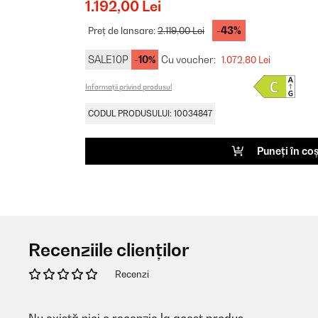
1.192,00 Lei
-43%
Preț de lansare:
2.119,00 Lei
SALE10P
-10%
Cu voucher:
1.072,80 Lei
Informații privind produsul
CODUL PRODUSULUI: 10034847
Puneți în co
Recenziile clienților
Recenzi