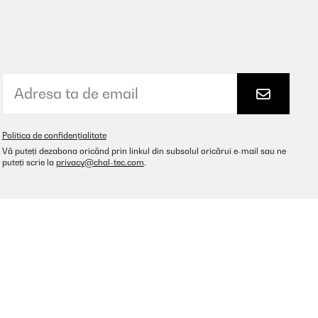
Politica de confidențialitate
Vă puteți dezabona oricând prin linkul din subsolul oricărui e-mail sau ne
puteți scrie la
privacy@chal-tec.com
.