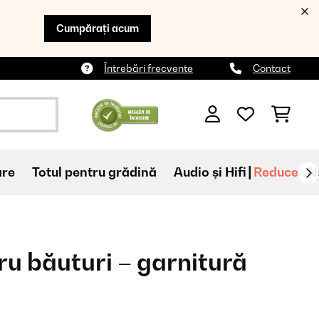
Cumpărați acum
Întrebări frecvente
Contact
are
Totul pentru grădină
Audio și Hifi
Reduceri
N
ru băuturi – garnitură