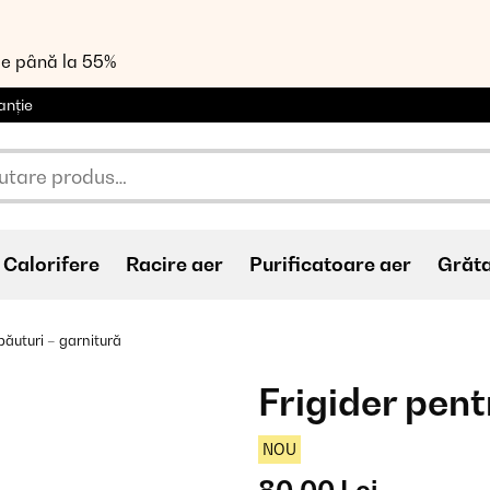
de până la 55%
anție
Calorifere
Racire aer
Purificatoare aer
Grăt
băuturi – garnitură
Frigider pent
NOU