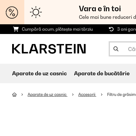
Vara e în toi
Cele mai bune reduceri 
Cumpără acum, plătește mai târziu
3 ani gar
Aparate de uz casnic
Aparate de bucătărie
Aparate de uz casnic
Accesorii
Filtru de grăsim