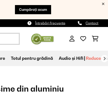
Cumpărați acum
Întrebări frecvente
Contact
are
Totul pentru grădină
Audio și Hifi
Reduceri
N
sime din aluminiu