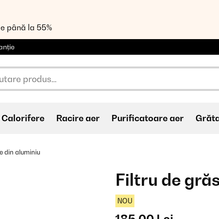
de până la 55%
anție
Calorifere
Racire aer
Purificatoare aer
Grăt
e din aluminiu
Filtru de gră
NOU