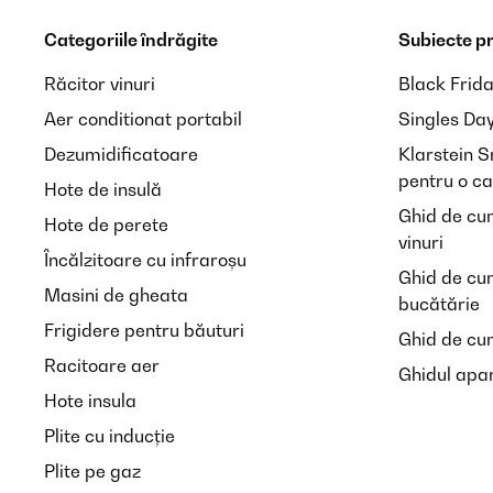
Categoriile îndrăgite
Subiecte p
Răcitor vinuri
Black Frid
Aer conditionat portabil
Singles Da
Dezumidificatoare
Klarstein 
pentru o ca
Hote de insulă
Ghid de cu
Hote de perete
vinuri
Încălzitoare cu infraroșu
Ghid de cu
Masini de gheata
bucătărie
Frigidere pentru băuturi
Ghid de cum
Racitoare aer
Ghidul apar
Hote insula
Plite cu inducție
Plite pe gaz