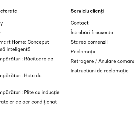
referate
Serviciu clienți
ay
Contact
y
Întrebări frecvente
Smart Home: Conceput
Starea comenzii
să inteligentă
Reclamații
mpărături: Răcitoare de
Retragere / Anulare coman
Instrucțiuni de reclamație
mpărături: Hote de
părături: Plite cu inducție
atelor de aer condiționat