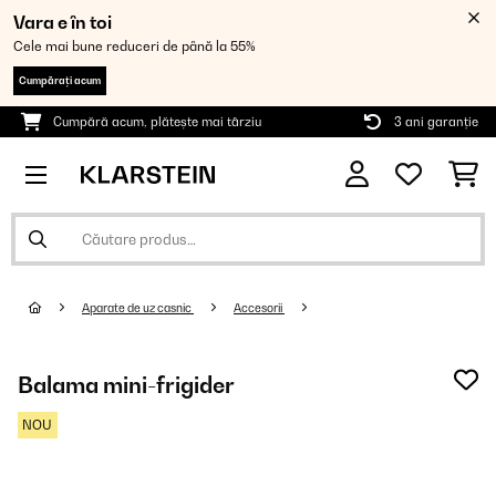
Vara e în toi
Cele mai bune reduceri de până la 55%
Cumpărați acum
Cumpără acum, plătește mai târziu
3 ani garanție
Aparate de uz casnic
Accesorii
Balama mini-frigider
NOU