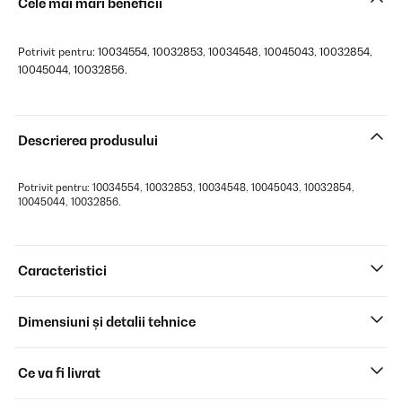
Cele mai mari beneficii
Potrivit pentru: 10034554, 10032853, 10034548, 10045043, 10032854,
10045044, 10032856.
Descrierea produsului
Potrivit pentru: 10034554, 10032853, 10034548, 10045043, 10032854,
10045044, 10032856.
Caracteristici
Dimensiuni și detalii tehnice
Ce va fi livrat