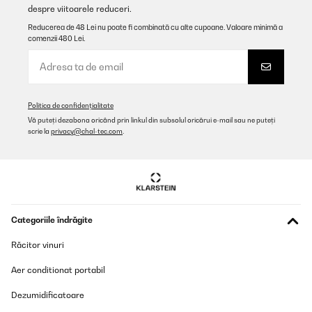
despre viitoarele reduceri.
Reducerea de 48 Lei nu poate fi combinată cu alte cupoane. Valoare minimă a
comenzii 480 Lei.
Politica de confidențialitate
Vă puteți dezabona oricând prin linkul din subsolul oricărui e-mail sau ne puteți
scrie la
privacy@chal-tec.com
.
Categoriile îndrăgite
Răcitor vinuri
Aer conditionat portabil
Dezumidificatoare