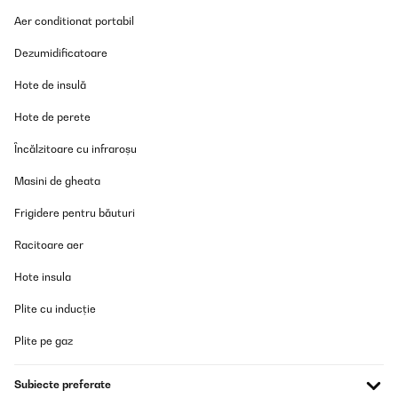
Aer conditionat portabil
Utente Amazon
Dezumidificatoare
Traducere
Hote de insulă
VERIFICATĂ REVIZUITĂ
Hote de perete
25/07/2025
Super Küchenmaschine mit viel Zubehör und unschlagbar im
Încălzitoare cu infraroșu
Preis. Absolut super schnelle Lieferung ( Montag bestell, Dienstag
geliefert). Bin sehr zufrieden.
Masini de gheata
Amazon-Benutzer
Frigidere pentru băuturi
Traducere
Racitoare aer
Hote insula
VERIFICATĂ REVIZUITĂ
13/06/2025
Plite cu inducție
Je les acheté ici il y a 2 ans, il est génial.
Plite pe gaz
Utilisateur d'Amazon
Subiecte preferate
Traducere