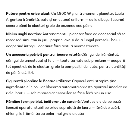
Putere pentru orice aluat:
Cu 1.800 W și antrenament planetar, Lucia
Argentea frământă, bate și amestecă uniform — de la albușuri spumă
ușoare până la aluaturi grele de cozonac sau pâine.
Niciun unghi neatins:
Antrenamentul planetar face ca accesoriul să se
rotească simultan în jurul propriei axe și de-a lungul peretelui bolului,
acoperind întregul conținut fără resturi neamestecate.
Un accesoriu potrivit pentru fiecare rețetă:
Cârligul de frământat,
cârligul de amestecat și telul — toate turnate sub presiune — acoperă
tot spectrul: de la aluaturi grele la compoziții delicate, pentru cantități
de până la 2 litri.
Siguranță și ordine la fiecare utilizare:
Capacul anti-stropire ține
ingredientele în bol, iar blocarea automată oprește aparatul imediat ce
ridici brațul — schimbarea accesoriilor se face fără niciun risc.
Rămâne ferm pe blat, indiferent de sarcină:
Ventuzelele de pe bază
fixează aparatul stabil pe orice suprafață de lucru — fără deplasări,
chiar și la frământarea celor mai grele aluaturi.