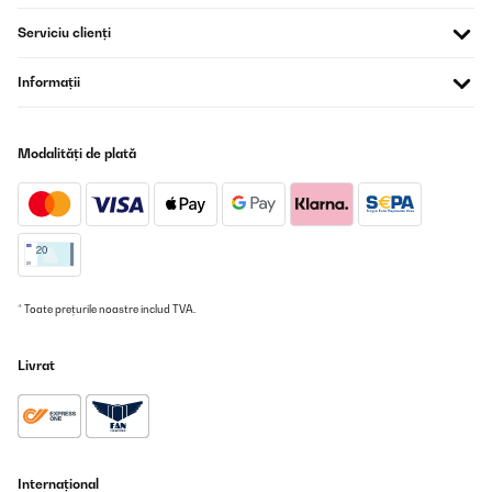
Serviciu clienți
VERIFICATĂ REVIZUITĂ
05/05/2025
Informații
Ich benutze diese Maschine schon ein Jahr. Die Maschine kam
super verpackt an. Und auch die Anweisung zum Gebrauch war
unkompliziert.Diese Maschine steht fest. Extra Stern dafür. Ich
Modalități de plată
habe alle Funktionen bisher getestet. und es funktioniert alles.
Fleisch essen wir nicht, dazu kann ich nichts sagen. Nudeln
gehen bei mir einfacher, wenn ich sie mit der Hand anfertige.- Der
Mixaufsatz ist super für Suppen zu pürieren ( ich mache sie nicht
heiss da hinein). Und auch für Smoothie für eine grössere Familie
auch geeignet. - In der Hauptsache verwende ich diese Maschine
für den Hausgebrauch für Brot ( Sauerteig ohne Hefe mit Roggen
und etwas Dinkelmehl) . Und da ich mehr Teig habe verteile den
Teig auf drei oder vier Portionen. Das Brot wird super gut
* Toate prețurile noastre includ TVA.
gemischt und bekommt ein wunderbare Qualität wie aus einer
guten Bäckerei. Hefeteige werden ganz weich und durch das gute
Mixen sehr leicht und dennoch gut strukturiert. Ein Minus gibt es
Livrat
bei mir, weil Eier nicht schaumig werden. Mit vier habe ich es
gemacht. Das wurde nichts. Hierfür muss der Handmixer her. -
Wenn man sich an die Mengenangaben hält ist die Maschine
auch gut sauber zumachen.
Amazon-Benutzer
Internațional