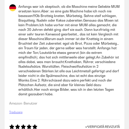
Anfangs war ich skeptisch, ob die Maschine meine Geliebte MUM
ersetzen kann.Aber: so eine gute Machine habe ich noch nie
besessen!!!Ob Brotteig kneten, Mürbeteig, Sahne steif schlagen,
Bisquitteig, Nudeln oder Kekse zubereiten.Genauso das Mixen ist
kein Problem.Ich habe vorher mit einer MUM alles gemacht, die
nach 20 Jahren defekt ging-darf sie auch. Dann kurzfristig mit
einer sehr teuren Kenwood gearbeitet… das ist kein Vergleich mit
dieser Maschine.Warum auch immer ist der Knetteig in einem
Bruchteil der Zeit zubereitet: egal ob Brot, Pizza oder Mürbeteig…
ein Traum für jeden, der gerne selber was herstellt. Anfangs hat
mich der Ton/Lautstärke etwas genervt (bin da extrem
empfindlich), das hat sich mittlerweile aber gelegt.An Zubehör ist
alles dabei, was man braucht:Knethaken, Rührer, verschiedene
Nudelaufsätze, Wursttüllen, Fleischwolfaufsätze in 2
verschiedenen Stärken.Ist alle aus Leichtmetall gefertigt und darf
leider nicht in die Spülmaschine, das ist echt das einzige
Manko.Eine 2. Rührschüssel dazu wäre perfekt und noch der
Plätzchen Aufsatz, die sind aber für kleines Geld dazu
erhältlich.Hier noch einige Bilder, was ich in den letzten Tagen
damit gezaubert habe.
Amazon-Benutzer
Traducere
VERIFICATĂ REVIZUITĂ