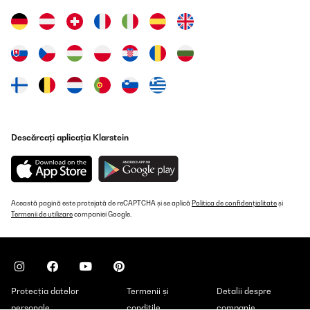
Traducere
VERIFICATĂ REVIZUITĂ
02/04/2025
Obwohl der Motor dieser Maschine nach 3 stufe laut ist, macht
jedes Gerät - Knett, Fleischwolf und Mixer seine Arbeit sehr
schnell und für verschiedene Arbeiten haben verschiedene
ersatzteile. Auch gut ist, wenn ein Gerät im Betrieb ist, 2 anderen
durch Sicherheitsabdeckungen blockieren werden können. Dank
Saugnäpfen von unten ist diese LKW (ca.8 KG.) Küchenmaschine
Descărcați aplicația Klarstein
stabil. Für Faulenzer und schnelle Arbeit , auch dicke Wände
(gegen lauter Motor) ist Kaufempfehlung.
Amazon-Benutzer
Traducere
Această pagină este protejată de reCAPTCHA și se aplică
Politica de confidențialitate
și
Termenii de utilizare
companiei Google.
VERIFICATĂ REVIZUITĂ
25/01/2025
Comprata nel 2020,dopo oltre 4 anni di utilizzo non posso che
parlarne super bene! Personalmente l’ho usata sempre per
Protecția datelor
Termenii și
Detalii despre
impasti per pizza con varie idratazioni, ma anche per montare
uova ( già con 2 bianchi li monta a neve senza problemi) e
personale
condițile
companie