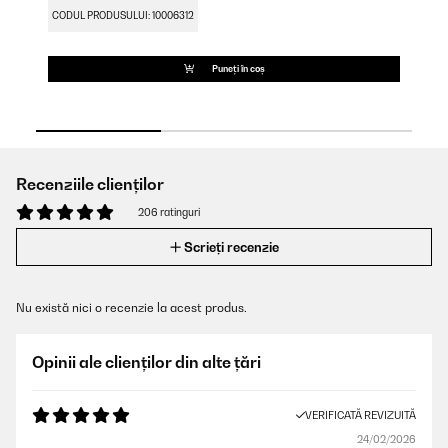
CODUL PRODUSULUI: 10006312
CO
Puneți în coș
Recenziile clienților
206 ratinguri
Scrieți recenzie
Nu există nici o recenzie la acest produs.
Opinii ale clienților din alte țări
VERIFICATĂ REVIZUITĂ
24/02/2026