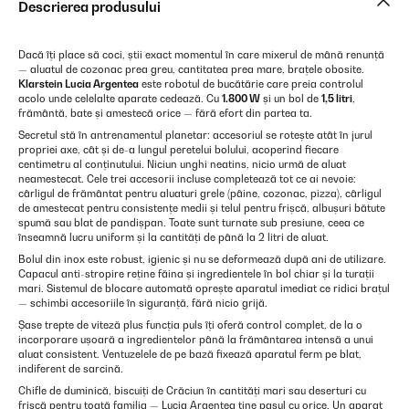
Descrierea produsului
Dacă îți place să coci, știi exact momentul în care mixerul de mână renunță
— aluatul de cozonac prea greu, cantitatea prea mare, brațele obosite.
Klarstein Lucia Argentea
este robotul de bucătărie care preia controlul
acolo unde celelalte aparate cedează. Cu
1.800 W
și un bol de
1,5 litri
,
frământă, bate și amestecă orice — fără efort din partea ta.
Secretul stă în antrenamentul planetar: accesoriul se rotește atât în jurul
propriei axe, cât și de-a lungul peretelui bolului, acoperind fiecare
centimetru al conținutului. Niciun unghi neatins, nicio urmă de aluat
neamestecat. Cele trei accesorii incluse completează tot ce ai nevoie:
cârligul de frământat pentru aluaturi grele (pâine, cozonac, pizza), cârligul
de amestecat pentru consistențe medii și telul pentru frișcă, albușuri bătute
spumă sau blat de pandișpan. Toate sunt turnate sub presiune, ceea ce
înseamnă lucru uniform și la cantități de până la 2 litri de aluat.
Bolul din inox este robust, igienic și nu se deformează după ani de utilizare.
Capacul anti-stropire reține făina și ingredientele în bol chiar și la turații
mari. Sistemul de blocare automată oprește aparatul imediat ce ridici brațul
— schimbi accesoriile în siguranță, fără nicio grijă.
Șase trepte de viteză plus funcția puls îți oferă control complet, de la o
incorporare ușoară a ingredientelor până la frământarea intensă a unui
aluat consistent. Ventuzelele de pe bază fixează aparatul ferm pe blat,
indiferent de sarcină.
Chifle de duminică, biscuiți de Crăciun în cantități mari sau deserturi cu
frișcă pentru toată familia — Lucia Argentea ține pasul cu orice. Un aparat