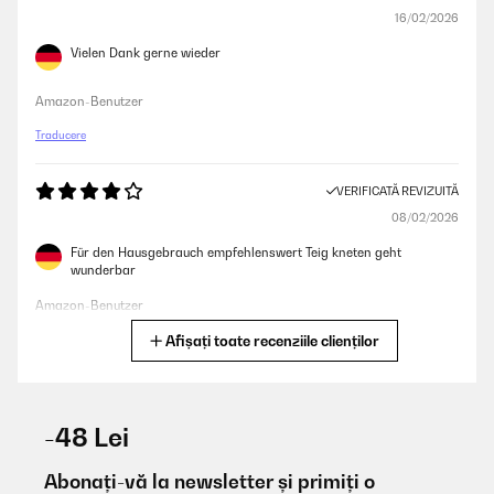
16/02/2026
Vielen Dank gerne wieder
Amazon-Benutzer
Traducere
VERIFICATĂ REVIZUITĂ
08/02/2026
Für den Hausgebrauch empfehlenswert Teig kneten geht
wunderbar
Amazon-Benutzer
Afișați toate recenziile clienților
Traducere
VERIFICATĂ REVIZUITĂ
20/01/2026
-48 Lei
#ERROR!
Abonați-vă la newsletter și primiți o