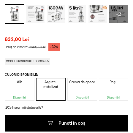
+2
832,00 Lei
-32%
Preț de lansare:
1.239,00 Lei
CODUL PRODUSULUI: 10006255
CULORI DISPONIBILE:
Alb
Argintiu
Cremă de epocă
Roșu
metalizat
Disponibil
Disponibil
Disponibil
Ce înseamnă statusurile?
Puneți în coș