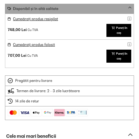
Disponibil și în altă calitate
Cumpărați produs resigilat
Puneți în
748,00 Lei
Cu TVA
coș
Cumpărați produs folosit
Puneți în
707,00 Lei
Cu TVA
coș
Pregătit pentru livrare
Termen de livrare: 2 - 3 zile lucrătoare
14 zile de retur
Cele mai mari beneficii