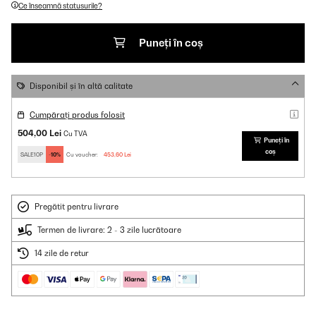
Ce înseamnă statusurile?
Puneți în coș
Disponibil și în altă calitate
Cumpărați produs folosit
504,00 Lei
Cu TVA
Puneți în
coș
SALE10P
-10%
Cu voucher:
453,60 Lei
Pregătit pentru livrare
Termen de livrare: 2 - 3 zile lucrătoare
14 zile de retur