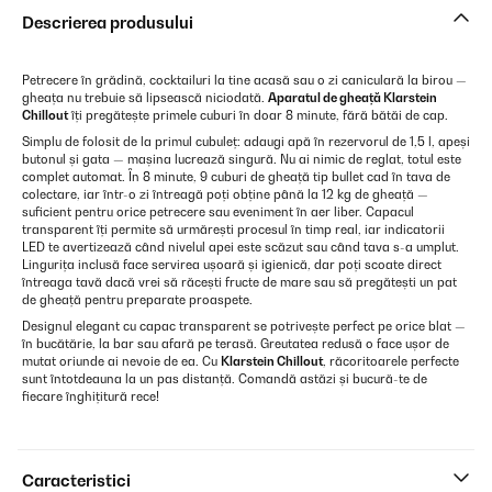
Descrierea produsului
Petrecere în grădină, cocktailuri la tine acasă sau o zi caniculară la birou —
gheața nu trebuie să lipsească niciodată.
Aparatul de gheață Klarstein
Chillout
îți pregătește primele cuburi în doar 8 minute, fără bătăi de cap.
Simplu de folosit de la primul cubuleț: adaugi apă în rezervorul de 1,5 l, apeși
butonul și gata — mașina lucrează singură. Nu ai nimic de reglat, totul este
complet automat. În 8 minute, 9 cuburi de gheață tip bullet cad în tava de
colectare, iar într-o zi întreagă poți obține până la 12 kg de gheață —
suficient pentru orice petrecere sau eveniment în aer liber. Capacul
transparent îți permite să urmărești procesul în timp real, iar indicatorii
LED te avertizează când nivelul apei este scăzut sau când tava s-a umplut.
Lingurița inclusă face servirea ușoară și igienică, dar poți scoate direct
întreaga tavă dacă vrei să răcești fructe de mare sau să pregătești un pat
de gheață pentru preparate proaspete.
Designul elegant cu capac transparent se potrivește perfect pe orice blat —
în bucătărie, la bar sau afară pe terasă. Greutatea redusă o face ușor de
mutat oriunde ai nevoie de ea. Cu
Klarstein Chillout
, răcoritoarele perfecte
sunt întotdeauna la un pas distanță. Comandă astăzi și bucură-te de
fiecare înghițitură rece!
Caracteristici