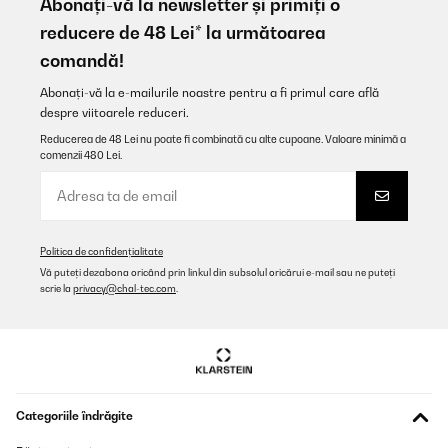
Abonați-vă la newsletter și primiți o
reducere de 48 Lei* la următoarea
Amazon user
comandă!
Traducere
Abonați-vă la e-mailurile noastre pentru a fi primul care află
despre viitoarele reduceri.
VERIFICATĂ REVIZUITĂ
05/09/2025
Reducerea de 48 Lei nu poate fi combinată cu alte cupoane. Valoare minimă a
comenzii 480 Lei.
Die Maschine ist einfach klasse , wir nehmen sie sogar mit in den
Urlaub !
Amazon-Benutzer
Traducere
Politica de confidențialitate
Vă puteți dezabona oricând prin linkul din subsolul oricărui e-mail sau ne puteți
scrie la
privacy@chal-tec.com
.
VERIFICATĂ REVIZUITĂ
18/08/2025
Ottimo prodotto
Utente Amazon
Categoriile îndrăgite
Traducere