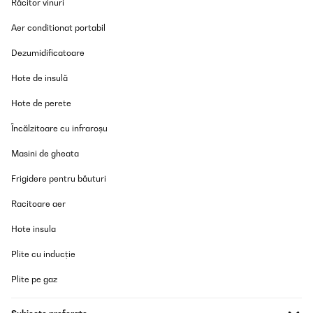
Răcitor vinuri
VERIFICATĂ REVIZUITĂ
Aer conditionat portabil
18/08/2025
Dezumidificatoare
Ad oggi 01 settembre la macchina non produce più ghiaccio.
Hote de insulă
Utente Amazon
Hote de perete
Traducere
Încălzitoare cu infraroșu
VERIFICATĂ REVIZUITĂ
Masini de gheata
06/08/2025
Frigidere pentru băuturi
Articolo molto sfizioso, elegante e pratico
Racitoare aer
Utente Amazon
Hote insula
Traducere
Plite cu inducție
VERIFICATĂ REVIZUITĂ
Plite pe gaz
30/06/2025
Top! Jederzeit wieder. Hier kann man zwar keine