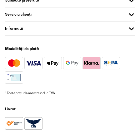
Subiecte preferate
unterschiedlichen Größen der EW einstellen, aber sie sind absolut
akzeptabel und wirklich schnell produziert. Ist definitiv sein Geld
Serviciu clienți
wert. Und falls einer auf die Idee kommt das Teil wäre zu laut -
also ich gehe mal nicht damit schlafen...
Informații
Amazon-Benutzer
Traducere
Modalități de plată
VERIFICATĂ REVIZUITĂ
20/06/2025
Ein absolute toller Kauf das ding ist der Hammer
Amazon-Benutzer
* Toate prețurile noastre includ TVA.
Traducere
Livrat
VERIFICATĂ REVIZUITĂ
03/04/2024
Die Eiswürfelmaschine ist eine klasse alternative. Wir haben sie
bestellt, da wir nur ein kleinen Tiefkühler haben und sie so
spontan anschmeißen können und immer Eiswürfel parat haben.