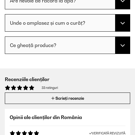
Are nevoie de racord la apă?
Unde o amplasez și cum o curăț?
Ce gheață produce?
Recenziile clienților
33 ratinguri
Scrieți recenzie
Opinii ale clienților din România
VERIFICATĂ REVIZUITĂ