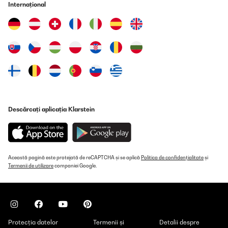
Internațional
Die Maschine produziert alle 8min 9 Eiswürfel so lange, bis der
Wassertank leer ist und aufgefüllt werden muss. Weil leider keine
Kühlung integriert ist schmelzen die ersten Eiswürfel relativ
schnell, wobei das Wasser zurück in den Tank fließt. Sind erstmal
einige Eiswürfel im Behälter, kühlen sie sich gegenseitig.
Ansonsten kann man sie einfach in einen Eiskühlere packen. Wir
sind sehr zufrieden und können sie weiterempfehlen.
Amazon-Benutzer
Traducere
Descărcați aplicația Klarstein
VERIFICATĂ REVIZUITĂ
02/02/2024
La macchina fa il suo lavoro...in una decina di minuti fa una
decina scarsa di piccoli cubetti...consiglio, se si deve usare per
una festa di iniziare a usarla con un certo anticipo e di stoccare i
Această pagină este protejată de reCAPTCHA și se aplică
Politica de confidențialitate
și
cubetti in congelatore a meno che non si voglia fare uno spritz
Termenii de utilizare
companiei Google.
ogni 10 minuti...io ho adibito un cassetto del congelatore per
conservare il ghiaccio...se ho un po' di gente mentre la macchina
produce ho la mia scorta..vd foto...per la durata
vedremo..potrebbe arrivare la quinta stella o precipitare verso il
basso...
Protecția datelor
Termenii și
Detalii despre
Utente Amazon