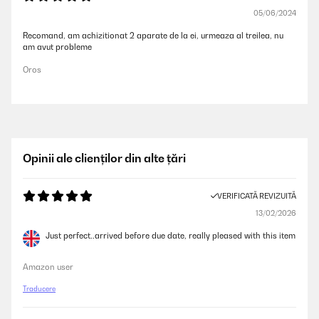
05/06/2024
Recomand, am achizitionat 2 aparate de la ei, urmeaza al treilea, nu
am avut probleme
Oros
Opinii ale clienților din alte țări
VERIFICATĂ REVIZUITĂ
13/02/2026
Just perfect..arrived before due date, really pleased with this item
Amazon user
Traducere