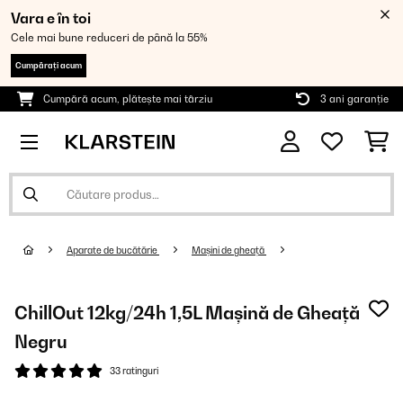
Vara e în toi
Cele mai bune reduceri de până la 55%
Cumpărați acum
Cumpără acum, plătește mai târziu
3 ani garanție
Aparate de bucătărie
Mașini de gheață
ChillOut 12kg/24h 1,5L Mașină de Gheață
Negru
33 ratinguri