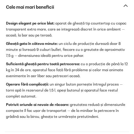
Cele mai mari beneficii
Design elegant pe orice blat:
aparat de gheață tip countertop cu capac
transparent extra mare, care se integrează discret în orice ambient —
acasă, la bar sau pe terasă.
Gheață gata în câteva minute:
un ciclu de producție durează doar 8
minute și livrează 9 cuburi bullet, fiecare cu o greutate de aproximativ
7,5 g — dimensiunea ideală pentru orice pahar.
Suficientă gheață pentru toată petrecerea:
cu o producție de până la 12
kg în 24 de ore, aparatul face față fără probleme și celor mai animate
evenimente în aer liber sau petreceri acasă.
Operare fără complicații:
un singur buton pornește întregul proces —
torni apă în rezervorul de 1,5 l, apeși butonul și aparatul face restul
complet automat.
Potrivit oriunde ai nevoie de răcoare:
greutatea redusă și dimensiunile
compacte îl fac ușor de transportat — de la minibar la petrecere în
grădină sau la birou, gheața te urmărește pretutindeni.