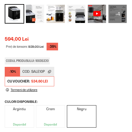
+4
594,00 Lei
-36%
Preț de lansare:
929,00 Lei
CODUL PRODUSULUI: 10035320
-10%
COD:
SALE10P
CU VOUCHER:
534,60 LEI
Termeni de utilizare
CULORI DISPONIBILE:
Argintiu
Crem
Negru
Disponibil
Disponibil