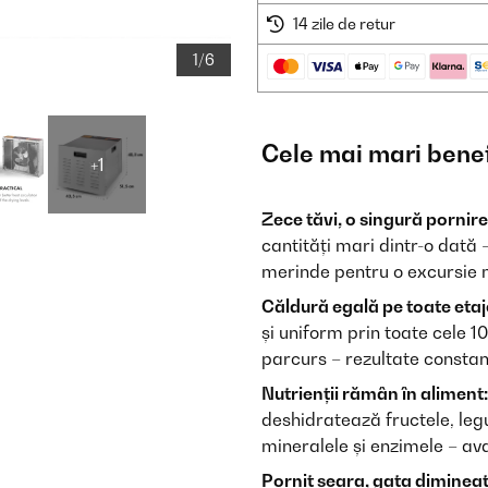
14 zile de retur
1/6
Cele mai mari benef
+1
Zece tăvi, o singură pornire
cantități mari dintr-o dată 
merinde pentru o excursie 
Căldură egală pe toate etaj
și uniform prin toate cele 10
parcurs – rezultate constan
Nutrienții rămân în aliment:
deshidratează fructele, leg
mineralele și enzimele – av
Pornit seara, gata dimineaț