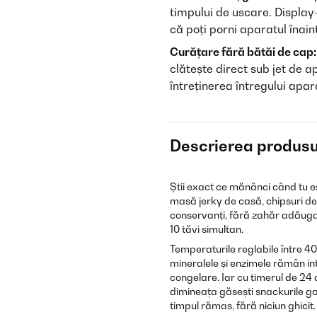
timpului de uscare. Display
că poți porni aparatul înain
Curățare fără bătăi de cap:
clătește direct sub jet de a
întreținerea întregului apar
Descrierea produsu
Știi exact ce mănânci când tu eș
masă jerky de casă, chipsuri d
conservanți, fără zahăr adăugat
10 tăvi simultan.
Temperaturile reglabile între 40
mineralele și enzimele rămân in
congelare. Iar cu timerul de 24 
dimineața găsești snackurile ga
timpul rămas, fără niciun ghicit.