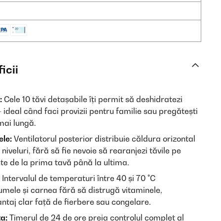
icii
:
Cele 10 tăvi detașabile îți permit să deshidratezi
– ideal când faci provizii pentru familie sau pregătești
mai lungă.
ele:
Ventilatorul posterior distribuie căldura orizontal
 niveluri, fără să fie nevoie să rearanjezi tăvile pe
te de la prima tavă până la ultima.
Intervalul de temperaturi între 40 și 70 °C
umele și carnea fără să distrugă vitaminele,
antaj clar față de fierbere sau congelare.
a:
Timerul de 24 de ore preia controlul complet al