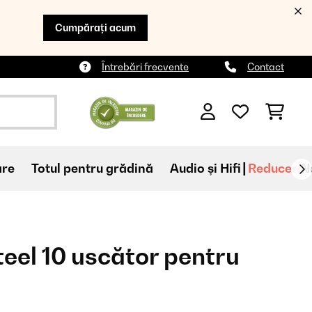
Cumpărați acum
Întrebări frecvente
Contact
are
Totul pentru grădină
Audio și Hifi
Reduceri
N
teel 10 uscător pentru