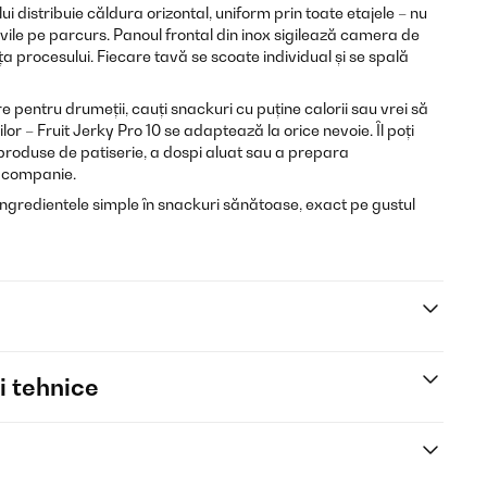
ui distribuie căldura orizontal, uniform prin toate etajele – nu
vile pe parcurs. Panoul frontal din inox sigilează camera de
a procesului. Fiecare tavă se scoate individual și se spală
 pentru drumeții, cauți snackuri cu puține calorii sau vrei să
iilor – Fruit Jerky Pro 10 se adaptează la orice nevoie. Îl poți
 produse de patiserie, a dospi aluat sau a prepara
 companie.
gredientele simple în snackuri sănătoase, exact pe gustul
i tehnice