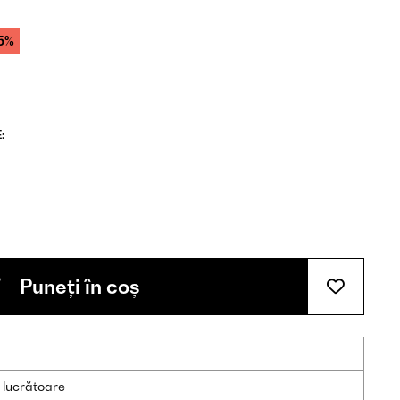
5%
:
Puneți în coș
e lucrătoare