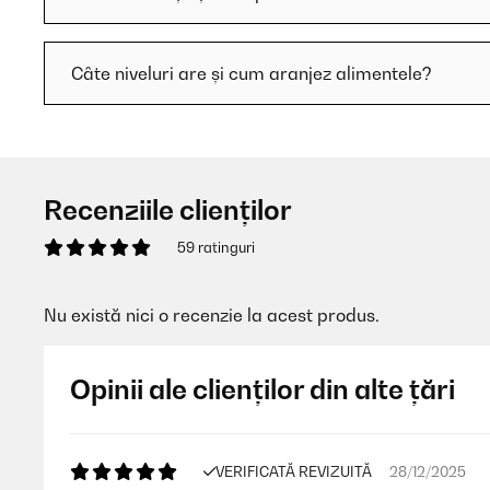
Câte niveluri are și cum aranjez alimentele?
Recenziile clienților
59 ratinguri
Nu există nici o recenzie la acest produs.
Opinii ale clienților din alte țări
VERIFICATĂ REVIZUITĂ
28/12/2025