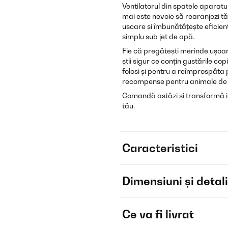
Ventilatorul din spatele aparatul
mai este nevoie să rearanjezi tă
uscare și îmbunătățește eficienț
simplu sub jet de apă.
Fie că pregătești merinde ușoare
știi sigur ce conțin gustările cop
folosi și pentru a reîmprospăta
recompense pentru animale de
Comandă astăzi și transformă in
tău.
Caracteristici
Dimensiuni și detali
Ce va fi livrat