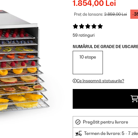
1.854,00 Lei
-3
Preț de lansare:
2.859,00 Lei
59 ratinguri
NUMĂRUL DE GRADE DE USCARE
10 etape
Ce înseamnă statusurile?
Pregătit pentru livrare
Termen de livrare: 5 - 7 zil