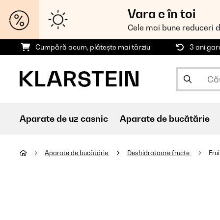
Vara e în toi
Cele mai bune reduceri 
Cumpără acum, plătește mai târziu
3 ani gar
Aparate de uz casnic
Aparate de bucătărie
Aparate de bucătărie
Deshidratoare fructe
Fru