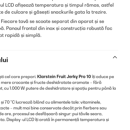
-ul LCD afișează temperatura și timpul rămas, astfel
te de culcare și găsești snackurile gata la trezire.
Fiecare tavă se scoate separat din aparat și se
pă. Panoul frontal din inox și construcția robustă fac
at rapidă și simplă.
lui
ti cel care prepari.
Klarstein Fruit Jerky Pro 10
îți aduce pe
e mere crocante și fructe deshidratate aromate – fără
, cu 1.000 W putere de deshidratare și spațiu pentru până la
 și 70 °C lucrează blând cu alimentele tale: vitaminele,
tacte – mult mai bine conservate decât prin fierbere sau
de ore, procesul se desfășoară singur: pui tăvile seara,
ta. Display-ul LCD îți arată în permanență temperatura și