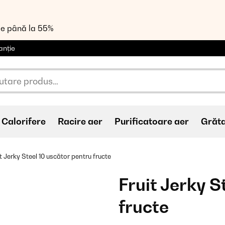
de până la 55%
anție
Calorifere
Racire aer
Purificatoare aer
Grăt
it Jerky Steel 10 uscător pentru fructe
Fruit Jerky S
fructe