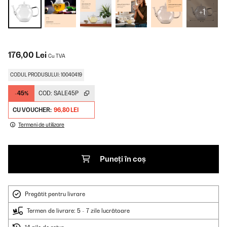
+1
176,00 Lei
Cu TVA
CODUL PRODUSULUI: 10040419
-45%
COD:
SALE45P
CU VOUCHER:
96,80 LEI
Termeni de utilizare
Puneți în coș
Pregătit pentru livrare
Termen de livrare: 5 - 7 zile lucrătoare