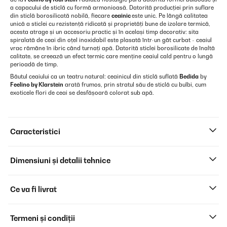
a capacului de sticlă cu formă armonioasă. Datorită producției prin suflare
din sticlă borosilicată nobilă, fiecare
ceainic
este unic. Pe lângă calitatea
unică a sticlei cu rezistență ridicată și proprietăți bune de izolare termică,
acesta atrage și un accesoriu practic și în același timp decorativ: sita
spiralată de ceai din oțel inoxidabil este plasată într-un gât curbat - ceaiul
vrac rămâne în ibric când turnați apă. Datorită sticlei borosilicate de înaltă
calitate, se creează un efect termic care menține ceaiul cald pentru o lungă
perioadă de timp.
Băutul ceaiului ca un teatru natural: ceainicul din sticlă suflată
Bedida
by
Feelino by Klarstein
arată frumos, prin stratul său de sticlă cu bulbi, cum
exoticele flori de ceai se desfășoară colorat sub apă.
Caracteristici
Dimensiuni și detalii tehnice
Ce va fi livrat
Termeni și condiții