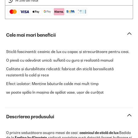
14 zile de retur
Cele mai mari beneficii
Sticlă fascinantă: ceainic de lux cu capac și strecurătoare pentru ceai.
O piesă cu adevărat unică: suflată cu gura și realizată manual
Calitate și durabilitate ridicată: fabricat din sticlă borosilicată
rezistentă la cald și rece
Efect izolator: Menține băuturile calde mai mult timp
se poate spăla în mașina de spălat vase, ușor de curățat
Descrierea produsului
O privire seducătoare asupra mesei de ceai:
ceainicul de sticlă de lux
Bedida
de la
Feelino by Klarstein
radiază nostalgie pură datorită formei bulboase și