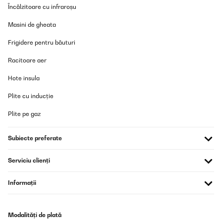
Încălzitoare cu infraroșu
Masini de gheata
Frigidere pentru băuturi
Racitoare aer
Hote insula
Plite cu inducție
Plite pe gaz
Subiecte preferate
Serviciu clienți
Informații
Modalități de plată