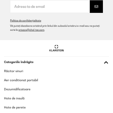
Politica de confidențialitate
Vă puteți dezabona oricând prin linkul din subsolul oricărui e-mail sau ne puteți
scrie la
privacy@chal-tec.com
.
Categoriile îndrăgite
Răcitor vinuri
Aer conditionat portabil
Dezumidificatoare
Hote de insulă
Hote de perete