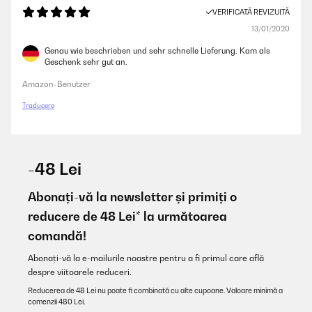
VERIFICATĂ REVIZUITĂ
13/01/2020
Genau wie beschrieben und sehr schnelle Lieferung. Kam als
Geschenk sehr gut an.
Amazon-Benutzer
Traducere
-48 Lei
Abonați-vă la newsletter și primiți o
reducere de 48 Lei* la următoarea
comandă!
Abonați-vă la e-mailurile noastre pentru a fi primul care află
despre viitoarele reduceri.
Reducerea de 48 Lei nu poate fi combinată cu alte cupoane. Valoare minimă a
comenzii 480 Lei.