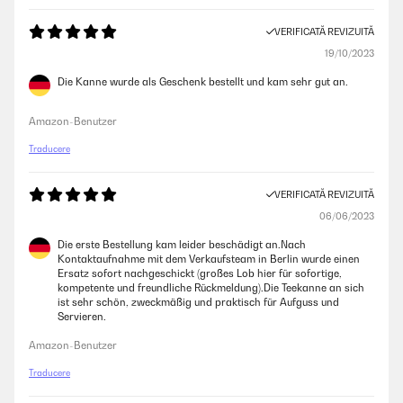
VERIFICATĂ REVIZUITĂ
19/10/2023
Die Kanne wurde als Geschenk bestellt und kam sehr gut an.
Amazon-Benutzer
Traducere
VERIFICATĂ REVIZUITĂ
06/06/2023
Die erste Bestellung kam leider beschädigt an.Nach
Kontaktaufnahme mit dem Verkaufsteam in Berlin wurde einen
Ersatz sofort nachgeschickt (großes Lob hier für sofortige,
kompetente und freundliche Rückmeldung).Die Teekanne an sich
ist sehr schön, zweckmäßig und praktisch für Aufguss und
Servieren.
Amazon-Benutzer
Traducere