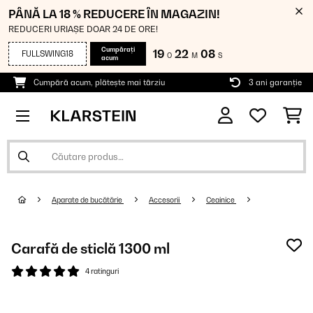
PÂNĂ LA 18 % REDUCERE ÎN MAGAZIN!
REDUCERI URIAȘE DOAR 24 DE ORE!
Cumpărați
19
22
08
FULLSWING18
O
M
S
acum
Cumpără acum, plătește mai târziu
3 ani garanție
Aparate de bucătărie
Accesorii
Ceainice
Carafă de sticlă 1300 ml
4 ratinguri