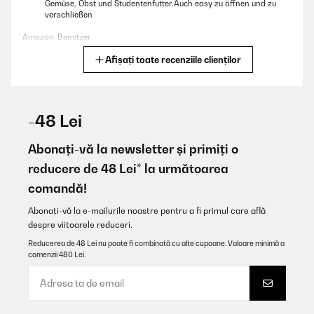
Gemüse, Obst und Studentenfutter.Auch easy zu öffnen und zu
verschließen
Amazon-Benutzer
Afișați toate recenziile clienților
Traducere
VERIFICATĂ REVIZUITĂ
25/01/2026
-48 Lei
Sehr schöne und stabile Dose! Der Kunststoffe macht einen
hochwertigen Eindruck!
Abonați-vă la newsletter și primiți o
reducere de 48 Lei* la următoarea
Amazon-Benutzer
comandă!
Traducere
Abonați-vă la e-mailurile noastre pentru a fi primul care află
despre viitoarele reduceri.
VERIFICATĂ REVIZUITĂ
21/01/2026
Reducerea de 48 Lei nu poate fi combinată cu alte cupoane. Valoare minimă a
comenzii 480 Lei.
Absolut dicht, sehr praktisch, einfach zu reinigen. Top Produkt!
Amazon-Benutzer