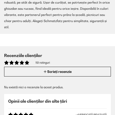
robustă, pe atât de sigură. Ușor de curățat, se potrivește perfect în orice
ghiozdan sau rucsac, fiind ideală pentru orice ieșire. Disponibilă în culori
vibrante, este partenerul perfect pentru prânz la școală, picnicuri sau
chiar pentru adulți. Alegeți Schmatzfatz pentru simplitate, siguranță și
stil.
Recenziile clienților
151 ratinguri
Scrieți recenzie
Nu există nici o recenzie la acest produs.
Opinii ale clienților din alte țări
VERIFICATĂ REVIZUITĂ