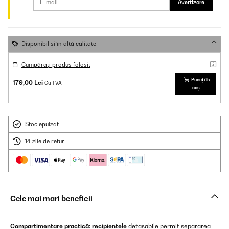
Avertizare
Disponibil și în altă calitate
Cumpărați produs folosit
Puneți în
179,00 Lei
Cu TVA
coș
Stoc epuizat
14 zile de retur
Cele mai mari beneficii
Compartimentare practică: recipientele
detașabile permit separarea