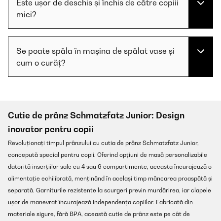
Este ușor de deschis și închis de către copiii
mici?
Se poate spăla în mașina de spălat vase și
cum o curăț?
Cutie de prânz Schmatzfatz Junior: Design
inovator pentru copii
Revoluționați timpul prânzului cu cutia de prânz Schmatzfatz Junior,
concepută special pentru copii. Oferind opțiuni de masă personalizabile
datorită inserțiilor sale cu 4 sau 6 compartimente, aceasta încurajează o
alimentație echilibrată, menținând în același timp mâncarea proaspătă și
separată. Garniturile rezistente la scurgeri previn murdărirea, iar clapele
ușor de manevrat încurajează independența copiilor. Fabricată din
materiale sigure, fără BPA, această cutie de prânz este pe cât de