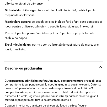
diferitelor tipuri de alimente.
Material durabil și sigur:
fabricat din plastic fără BPA, potrivit pentru
mașina de spălat vase.
Manipulare ușoară:
se deschide și se închide fără efort, este compact și
ideal pentru utilizarea zilnică – la școală, la serviciu sau în excursii.
Preferat pentru pauze:
închidere potrivită pentru copii și balamale
stabile pe capac
Eroul micului dejun:
potrivit pentru brânză de vaci, piure de mere, griș,
iaurt, musli etc.
Descrierea produsului
Cutia pentru gustări Schmatzfatz Junior, cu compartimentare practică, este
companionul ideal pentru copii la școală, grădiniță sau în excursii. Datorită
celor două piese interioare – una cu
4 compartimente
și cealaltă cu
2
compartimente
– permite separarea confortabilă a diferitelor tipuri de
alimente. Fructele, legumele, pâinea sau iaurtul își păstrează astfel gustul,
textura și prospețimea, fără a se amesteca aromele.
Capacul interior cu garnitură de silicon sigilează perfect fiecare