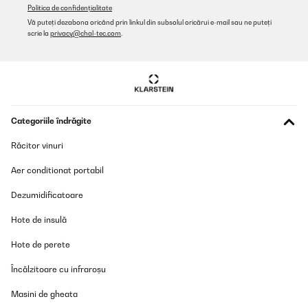
Traducere
Politica de confidențialitate
Vă puteți dezabona oricând prin linkul din subsolul oricărui e-mail sau ne puteți
scrie la
privacy@chal-tec.com
.
VERIFICATĂ REVIZUITĂ
14/01/2026
Sehr schöne, große Brotdose mit vielen unterschiedlichen
Fächern. Sehr gute Qualität.
Amazon-Benutzer
Categoriile îndrăgite
Traducere
Răcitor vinuri
VERIFICATĂ REVIZUITĂ
Aer conditionat portabil
16/12/2025
Dezumidificatoare
Wir benutzen diese Brotdose für unser Kind nun seit über drei
Jahren und sind immer noch begeistert. Die Box ist nach all der
Hote de insulă
Zeit wie neu, sehr robust und absolut auslaufsicher. Sie hält den
täglichen Gebrauch in Kindergarten und Schule problemlos aus
Hote de perete
und lässt sich leicht reinigen. Die Materialien wirken hochwertig
und kindgerecht, ohne unangenehme Gerüche oder
Verfärbungen. Wir sind rundum zufrieden und können diese
Încălzitoare cu infraroșu
Brotdose für Kinder mit gutem Gewissen weiterempfehlen
Masini de gheata
Amazon-Benutzer