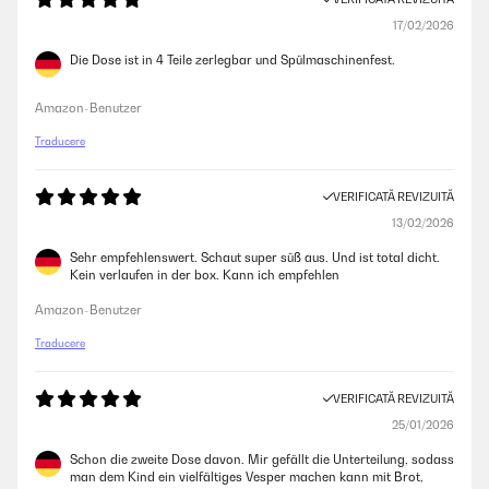
17/02/2026
Die Dose ist in 4 Teile zerlegbar und Spülmaschinenfest.
Amazon-Benutzer
Traducere
VERIFICATĂ REVIZUITĂ
13/02/2026
Sehr empfehlenswert. Schaut super süß aus. Und ist total dicht.
Kein verlaufen in der box. Kann ich empfehlen
Amazon-Benutzer
Traducere
VERIFICATĂ REVIZUITĂ
25/01/2026
Schon die zweite Dose davon. Mir gefällt die Unterteilung, sodass
man dem Kind ein vielfältiges Vesper machen kann mit Brot,