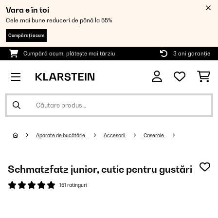
Vara e în toi
Cele mai bune reduceri de până la 55%
Cumpărați acum
Cumpără acum, plătește mai târziu
3 ani garanție
Aparate de bucătărie
Accesorii
Caserole
Schmatzfatz junior, cutie pentru gustări
151 ratinguri