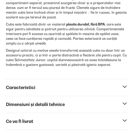
compartiment separat, prevenind scurgerea chiar și a preparatelor mai
dense, cum ar fi terciul sau piureul de fructe. Clemele sigure de închidere
mențin cutia bine închisă chiar și în timpul mișcării – fie în rucsac, în geanta
școlară sau pe terenul de joacă.
Cutia este fabricată dintr-un material
plastic durabil, fără BPA
, care este
sigur pentru sănătate și potrivit pentru utilizarea zilnică. Compartimentele
interioare pot fi scoase cu ușurință și spălate în mașina de spălat vase,
ceea ce face curățarea rapidă și comodă. Partea exterioară se curăță
simplu cu o cârpă umedă.
Designul colorat cu motive vesele transformă această cutie nu doar într-un
accesoriu practic, ci și într-o parte distractivă a fiecărei zile pentru copii. Cu
cutia Schmatzfatz Junior, copilul dumneavoastră va avea întotdeauna la
îndemână o gustare gustoasă, variată și păstrată igienic separat.
Caracteristici
Dimensiuni și detalii tehnice
Ce va fi livrat