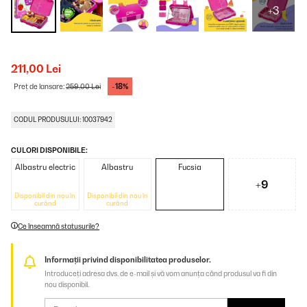
+3
211,00 Lei
-18%
Preț de lansare:
259,00 Lei
CODUL PRODUSULUI: 10037942
CULORI DISPONIBILE:
Albastru electric
Albastru
Fucsia
+9
Disponibil din nou în
Disponibil din nou în
curând
curând
Ce înseamnă statusurile?
Informații privind disponibilitatea produselor.
Introduceți adresa dvs. de e-mail și vă vom anunța când produsul va fi din
nou disponibil.