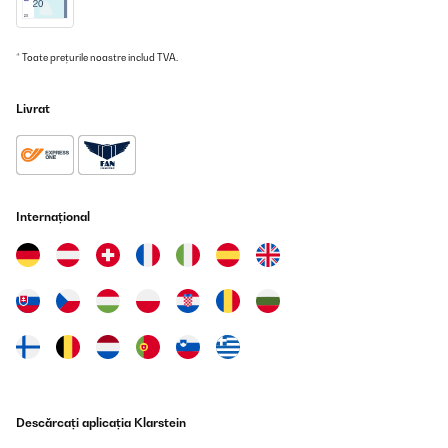
Besonders positiv hervorheben möchte ich den Kundenservice:
Als eine Schnalle kaputtging, bekam ich blitzschnell Ersatz –
wirklich vorbildlich!
* Toate prețurile noastre includ TVA.
Amazon-Benutzer
Traducere
Livrat
VERIFICATĂ REVIZUITĂ
02/09/2025
Bisher die Beste Brotdose.Viele Fächer, viel Platz, bisher war es
Internațional
auch absolut auslaufsicher. Melone können wir noch nicht
beurteilen, wird aber auch bald getestet. Tolle Farben, unserem
Sohn gefällt es uns er kann es einfach und leicht alleine öffnen.
Amazon-Benutzer
Traducere
VERIFICATĂ REVIZUITĂ
27/08/2025
Descărcați aplicația Klarstein
Groß, praktisch und schöne Farben