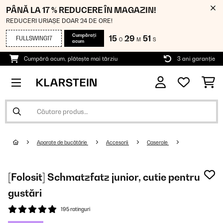
PÂNĂ LA 17 % REDUCERE ÎN MAGAZIN!
REDUCERI URIAȘE DOAR 24 DE ORE!
Cumpărați
15
29
50
FULLSWING17
O
M
S
acum
Cumpără acum, plătește mai târziu
3 ani garanție
Aparate de bucătărie
Accesorii
Caserole
[Folosit] Schmatzfatz junior, cutie pentru
gustări
195 ratinguri