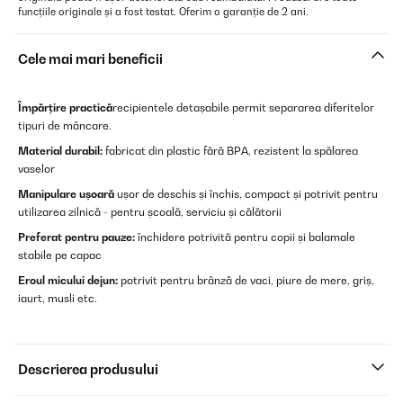
funcțiile originale și a fost testat. Oferim o garanție de 2 ani.
Cele mai mari beneficii
Împărțire practică
recipientele detașabile permit separarea diferitelor
tipuri de mâncare.
Material durabil:
fabricat din plastic fără BPA, rezistent la spălarea
vaselor
Manipulare ușoară
ușor de deschis și închis, compact și potrivit pentru
utilizarea zilnică - pentru școală, serviciu și călătorii
Preferat pentru pauze:
închidere potrivită pentru copii și balamale
stabile pe capac
Eroul micului dejun:
potrivit pentru brânză de vaci, piure de mere, griș,
iaurt, musli etc.
Descrierea produsului