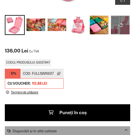
1/7
+2
136,00 Lei
Cu TVA
CODUL PRODUSULUI: 53037947
-17%
COD:
FULLSWING17
CU VOUCHER:
112,88 LEI
Termeni de utilizare
Puneți în coș
Disponibil și în altă calitate