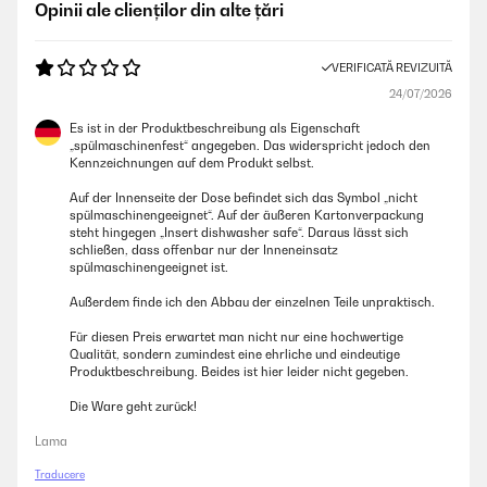
Opinii ale clienților din alte țări
VERIFICATĂ REVIZUITĂ
24/07/2026
Es ist in der Produktbeschreibung als Eigenschaft
„spülmaschinenfest“ angegeben. Das widerspricht jedoch den
Kennzeichnungen auf dem Produkt selbst.
Auf der Innenseite der Dose befindet sich das Symbol „nicht
spülmaschinengeeignet“. Auf der äußeren Kartonverpackung
steht hingegen „Insert dishwasher safe“. Daraus lässt sich
schließen, dass offenbar nur der Inneneinsatz
spülmaschinengeeignet ist.
Außerdem finde ich den Abbau der einzelnen Teile unpraktisch.
Für diesen Preis erwartet man nicht nur eine hochwertige
Qualität, sondern zumindest eine ehrliche und eindeutige
Produktbeschreibung. Beides ist hier leider nicht gegeben.
Die Ware geht zurück!
Lama
Traducere