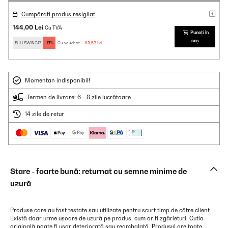
Cumpărați produs resigilat
144,00 Lei
Cu TVA
Puneți în
coș
FULLSWING17
-17%
Cu voucher:
119,52 Lei
Momentan indisponibil!
Termen de livrare: 6 - 8 zile lucrătoare
14 zile de retur
Stare - foarte bună: returnat cu semne minime de
uzură
Produse care au fost testate sau utilizate pentru scurt timp de către client.
Există doar urme ușoare de uzură pe produs, cum ar fi zgârieturi. Cutia
originală poate fi ușor deteriorată sau reambalată. Produsul are toate