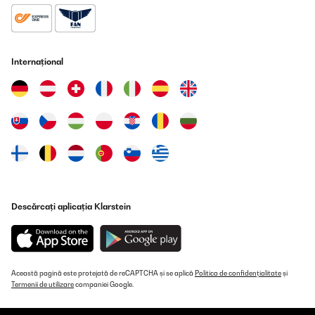
19/12/2025
Relativ schwer, aber die Kammern sind wirklich gut abgedichtet,
sodass keine Flüssigkeit von Obst o.ä. in eine andere Kammer
gelangt. Trotz mehrfachem Herunterfallen ist nach über einem
Jahr Benutzung noch nichts kaputt.
Internațional
Amazon-Benutzer
Traducere
VERIFICATĂ REVIZUITĂ
05/12/2025
Sehr hochwertige Brotzeitdose. Nicht ganz günstig, aber man
bekommt auch was für sein Geld. Ich gebe meinem Sohn öfter
mal Wiener mit und ich wollte eine Brotzeitdose, wo die Fächer
Descărcați aplicația Klarstein
voneinander Luftdicht verschlossen sind, damit nicht alles nach
Wiener schmeckt.Und mein Sohn (fast 3) bekommt die Dose auch
selber auf.Einziger Verbesserungsvorschlag: für den Einsatz
oben im Deckel eine Art Lasche, damit man das leichter ausbauen
kann, ich mache das mit einem Messer und habe Angst, dass ich
da mal was kaputt mache.
Această pagină este protejată de reCAPTCHA și se aplică
Politica de confidențialitate
și
Termenii de utilizare
companiei Google.
Amazon-Benutzer
Traducere