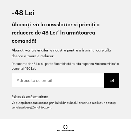
VERIFICATĂ REVIZUITĂ
17/02/2026
-48 Lei
In 4 Teile zerlegbar und Spülmaschinenfest. Tolle Aufteilung.
Abonați-vă la newsletter și primiți o
Amazon-Benutzer
reducere de 48 Lei* la următoarea
comandă!
Traducere
Abonați-vă la e-mailurile noastre pentru a fi primul care află
VERIFICATĂ REVIZUITĂ
despre viitoarele reduceri.
13/02/2026
Reducerea de 48 Lei nu poate fi combinată cu alte cupoane. Valoare minimă a
comenzii 480 Lei.
Sehr empfehlenswert. Schaut super süß aus. Und ist total dicht.
Kein verlaufen in der box. Kann ich empfehlen
Amazon-Benutzer
Traducere
Politica de confidențialitate
Vă puteți dezabona oricând prin linkul din subsolul oricărui e-mail sau ne puteți
scrie la
privacy@chal-tec.com
.
VERIFICATĂ REVIZUITĂ
25/01/2026
Sehr schöne und stabile Dose! Der Kunststoffe macht einen
hochwertigen Eindruck!