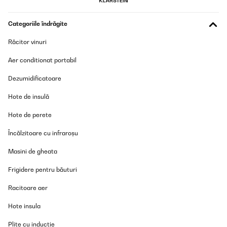
Amazon-Benutzer
Categoriile îndrăgite
Traducere
Răcitor vinuri
VERIFICATĂ REVIZUITĂ
Aer conditionat portabil
21/01/2026
Dezumidificatoare
Absolut dicht, sehr praktisch, einfach zu reinigen. Top Produkt!
Hote de insulă
Amazon-Benutzer
Hote de perete
Traducere
Încălzitoare cu infraroșu
VERIFICATĂ REVIZUITĂ
Masini de gheata
14/01/2026
Frigidere pentru băuturi
Sehr schöne, große Brotdose mit vielen unterschiedlichen
Fächern. Sehr gute Qualität.
Racitoare aer
Amazon-Benutzer
Hote insula
Traducere
Plite cu inducție