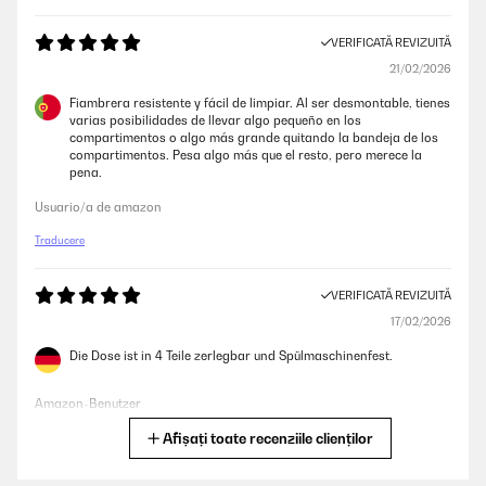
VERIFICATĂ REVIZUITĂ
21/02/2026
Fiambrera resistente y fácil de limpiar. Al ser desmontable, tienes
varias posibilidades de llevar algo pequeño en los
compartimentos o algo más grande quitando la bandeja de los
compartimentos. Pesa algo más que el resto, pero merece la
pena.
Usuario/a de amazon
Traducere
VERIFICATĂ REVIZUITĂ
17/02/2026
Die Dose ist in 4 Teile zerlegbar und Spülmaschinenfest.
Amazon-Benutzer
Afișați toate recenziile clienților
Traducere