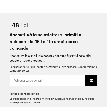
-48 Lei
Abonați-vă la newsletter și primiți o
reducere de 48 Lei* la următoarea
comandă!
Abonați-vă la e-mailurile noastre pentru a fi primul care află
despre viitoarele reduceri.
Reducerea de 48 Lei nu poate fi combinată cu alte cupoane. Valoare minimă a
comenzii 480 Lei.
Politica de confidențialitate
Vă puteți dezabona oricând prin linkul din subsolul oricărui e-mail sau ne puteți
scrie la
privacy@chal-tec.com
.