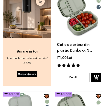
Cutie de prânz din
plastic Bunko cu 3
Vara e în toi
compartimente
171,00 Lei
Cele mai bune reduceri de până
la 55%
Cumpărați acum
Detalii
FOLOSIT
FOLOSIT