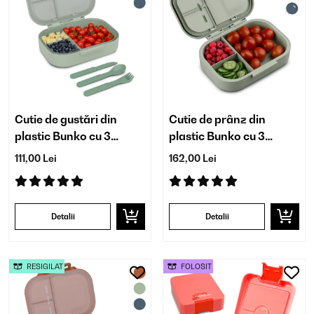
Cutie de gustări din
Cutie de prânz din
plastic Bunko cu 3
plastic Bunko cu 3
compartimente
compartimente
111,00 Lei
162,00 Lei
Detalii
Detalii
RESIGILAT
FOLOSIT