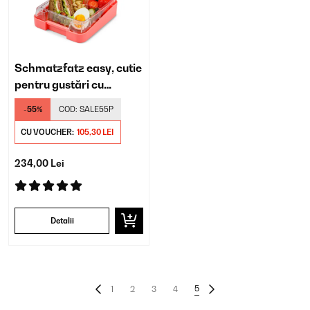
Schmatzfatz easy, cutie
pentru gustări cu
compartimente
-55%
COD:
SALE55P
CU VOUCHER:
105,30 LEI
234,00 Lei
Detalii
5
1
2
3
4