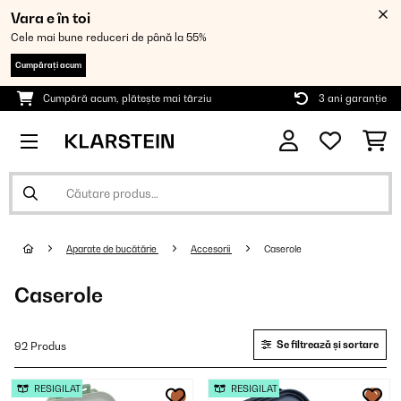
Vara e în toi
Cele mai bune reduceri de până la 55%
Cumpărați acum
Cumpără acum, plătește mai târziu
3 ani garanție
Aparate de bucătărie
Accesorii
Caserole
Caserole
Se filtrează și sortare
92 Produs
RESIGILAT
RESIGILAT