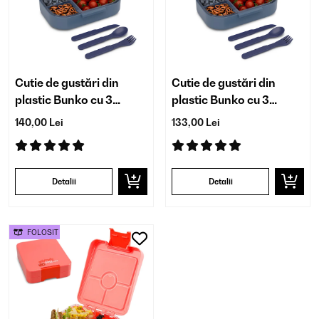
Cutie de gustări din
Cutie de gustări din
plastic Bunko cu 3
plastic Bunko cu 3
compartimente
compartimente
140,00 Lei
133,00 Lei
Detalii
Detalii
FOLOSIT