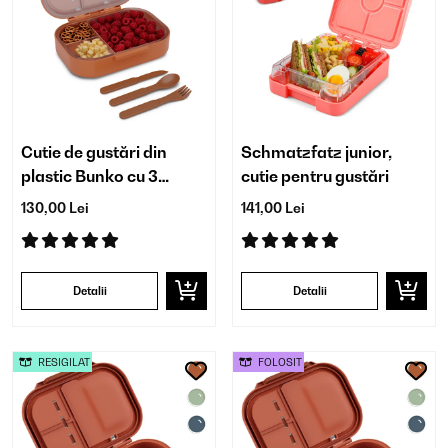
Cutie de gustări din
Schmatzfatz junior,
plastic Bunko cu 3
cutie pentru gustări
compartimente
130,00 Lei
141,00 Lei
Detalii
Detalii
RESIGILAT
FOLOSIT