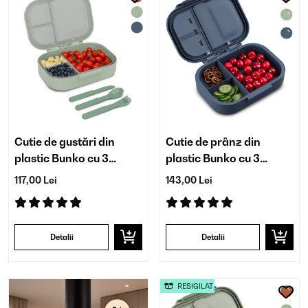
Cutie de gustări din
Cutie de prânz din
plastic Bunko cu 3
plastic Bunko cu 3
compartimente
compartimente
117,00 Lei
143,00 Lei
Detalii
Detalii
RESIGILAT