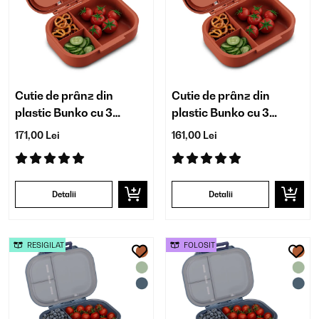
Cutie de prânz din
Cutie de prânz din
plastic Bunko cu 3
plastic Bunko cu 3
compartimente
compartimente
171,00 Lei
161,00 Lei
Detalii
Detalii
RESIGILAT
FOLOSIT