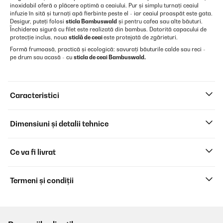
inoxidabil oferă o plăcere optimă a ceaiului. Pur și simplu turnați ceaiul
infuzie în sită și turnați apă fierbinte peste el - iar ceaiul proaspăt este gata.
Desigur, puteți folosi
sticla Bambuswald
și pentru cafea sau alte băuturi.
Închiderea sigură cu filet este realizată din bambus. Datorită capacului de
protecție inclus, noua
sticlă de ceai
este protejată de zgârieturi.
Formă frumoasă, practică și ecologică: savurați băuturile calde sau reci -
pe drum sau acasă - cu
sticla de ceai Bambuswald.
Caracteristici
Dimensiuni și detalii tehnice
Ce va fi livrat
Termeni și condiții