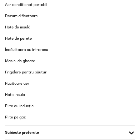
Utilisateur d'Amazon
Aer conditionat portabil
Traducere
Dezumidificatoare
VERIFICATĂ REVIZUITĂ
Hote de insulă
26/03/2024
Hote de perete
Tolle Flasche und schnelle Lieferung.
Încălzitoare cu infraroșu
Amazon-Benutzer
Masini de gheata
Traducere
Frigidere pentru băuturi
Racitoare aer
VERIFICATĂ REVIZUITĂ
25/12/2021
Hote insula
L'avantage de cette bouteille, c'est qu'elle permet d'infuser, et pas
que le thé. Je la trouve très pratique pour préparer des eaux
Plite cu inducție
toniques, où vous pouvez faire infuser des tranches de citrons, de
la menthe, des fruits, pour avoir une eau gouteuse et vitaminée, et
Plite pe gaz
qui vous accompagne au travail, au sport, au quotidien.
Personnellement, c'est dans cet usage que je la préfère et elle fait
bien le job. Elle est de plus esthétique, avec un look naturel très
Subiecte preferate
actuel. Attention à bien la nettoyer avant la première utilisation...