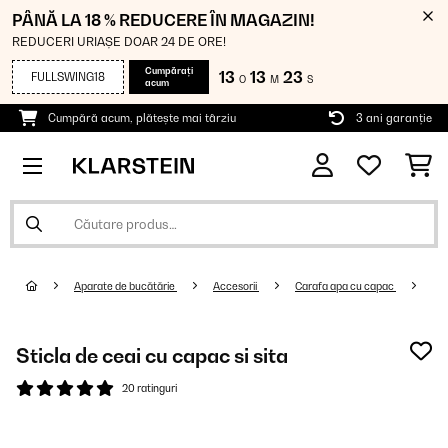
PÂNĂ LA 18 % REDUCERE ÎN MAGAZIN!
REDUCERI URIAȘE DOAR 24 DE ORE!
Cumpărați
13
13
22
FULLSWING18
O
M
S
acum
Cumpără acum, plătește mai târziu
3 ani garanție
Aparate de bucătărie
Accesorii
Carafa apa cu capac
Sticla de ceai cu capac si sita
20 ratinguri