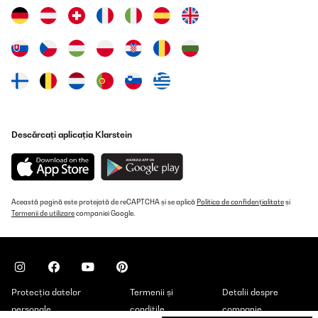
VERIFICATĂ REVIZUITĂ
20/12/2021
Sowohl im Büro als auch im Homeoffice bin ich eher Tee- als
Kaffeetrinker. An beiden Orten bewege ich mich viel, wobei ich
den Tee gerne mitnehme - egal, ob in die Mittagspause oder in
das nächste Meeting. Neben dem "Mitnahmefaktor" wollte ich
auch gerne die Temperatur mitnehmen, was durch das Glas
gegeben ist. Auch kalte Schorle hat wunderbar funktioniert -
primär nutze ich den Artikel jedoch für meinen Lieblingstee
Descărcați aplicația Klarstein
(Grüner Tee mit Goji-Beeren-Geschmack). Praktisch ist dabei,
dass ich den Tee direkt in der Flasche aufbrühen kann. Die
Verarbeitung und das Material entspricht meinen Anforderungen
vollkommen und gefällt mir auch optisch! Das einzige, was ich
mir wünsche würde, wäre dieselbe Flasche mit 1 L
Fassungsvermögen. Dann wäre ich überglücklich! :)
Această pagină este protejată de reCAPTCHA și se aplică
Politica de confidențialitate
și
Termenii de utilizare
companiei Google.
Amazon-Benutzer
Traducere
VERIFICATĂ REVIZUITĂ
Protecția datelor
Termenii și
Detalii despre
20/12/2021
personale
condițile
companie
Je trouve la capacité géniale, pas trop petite, pas trop grosse. Du