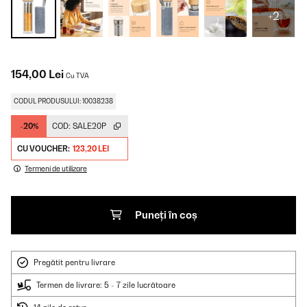
+2
154,00 Lei
Cu TVA
CODUL PRODUSULUI: 10038238
-20%
COD:
SALE20P
CU VOUCHER:
123,20 LEI
Termeni de utilizare
Puneți în coș
Pregătit pentru livrare
Termen de livrare: 5 - 7 zile lucrătoare