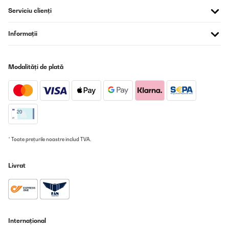
Utilisateur d'Amazon
Serviciu clienți
Traducere
Informații
VERIFICATĂ REVIZUITĂ
23/12/2021
Modalități de plată
Premier coup d’œil : A l'ouverture du carton, je tombe sur une
belle bouteille de verre. La qualité est au rendez-vous. Je suis ravi.
Utilisation : - contenu : la bouteille entourée de son chausson de
qualité et son infuseur. - taille : 24,4 cm de hauteur x 7 cm de
diamètre - esthétique : une très belle bouteille qui fera un bel effet
si elle est offerte en cadeau. Les matériaux sont sobres mais de
qualité. - boissons : même si elle est faite pour infuser des thés ou
des tisanes, on peut mettre de tout. La construction en double
* Toate prețurile noastre includ TVA.
paroi permet de tenir au chaud et au froid toutes les boissons. Le
fait que la bouteille soit en verre permet un nettoyage qui enlève
toute trace et surtout toute odeur. - prix : à 25,99€ c'est un peu
Livrat
cher mais c'est un beau produit. Bilan : Je recommande cette
bouteille pour thé qui est aussi une bonne idée de cadeau à moins
de 30€.
Utilisateur d'Amazon
Traducere
Internațional