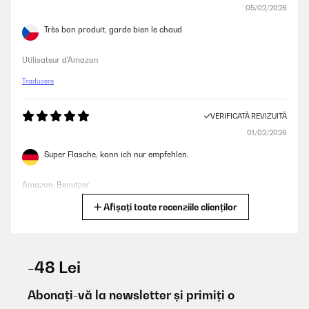
05/02/2026
Très bon produit, garde bien le chaud
Utilisateur d'Amazon
Traducere
VERIFICATĂ REVIZUITĂ
01/02/2026
Super Flasche, kann ich nur empfehlen.
Amazon-Benutzer
Afișați toate recenziile clienților
Traducere
VERIFICATĂ REVIZUITĂ
22/01/2026
-48 Lei
Gute Qualität
Abonați-vă la newsletter și primiți o