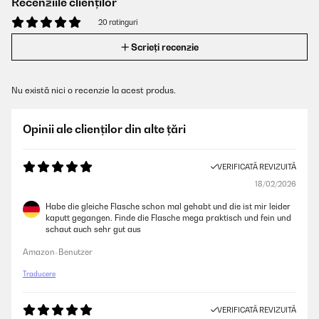
Recenziile clienților
20 ratinguri
Scrieți recenzie
Nu există nici o recenzie la acest produs.
Opinii ale clienților din alte țări
VERIFICATĂ REVIZUITĂ
18/02/2026
Habe die gleiche Flasche schon mal gehabt und die ist mir leider
kaputt gegangen. Finde die Flasche mega praktisch und fein und
schaut auch sehr gut aus
Amazon-Benutzer
Traducere
VERIFICATĂ REVIZUITĂ