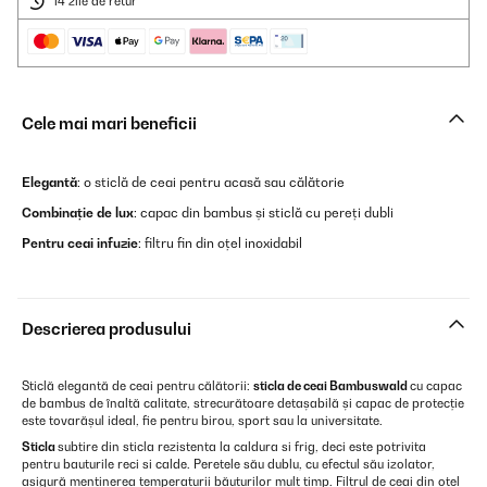
14 zile de retur
Cele mai mari beneficii
Elegantă
: o sticlă de ceai pentru acasă sau călătorie
Combinație de lux
: capac din bambus și sticlă cu pereți dubli
Pentru ceai infuzie
: filtru fin din oțel inoxidabil
Descrierea produsului
Sticlă elegantă de ceai pentru călătorii:
sticla de ceai Bambuswald
cu capac
de bambus de înaltă calitate, strecurătoare detașabilă și capac de protecție
este tovarășul ideal, fie pentru birou, sport sau la universitate.
Sticla
subtire din sticla rezistenta la caldura si frig, deci este potrivita
pentru bauturile reci si calde. Peretele său dublu, cu efectul său izolator,
asigură menținerea temperaturii băuturilor mult timp. Filtrul de ceai din oțel