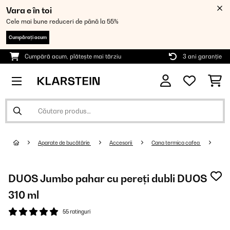
Vara e în toi
Cele mai bune reduceri de până la 55%
Cumpărați acum
Cumpără acum, plătește mai târziu
3 ani garanție
Aparate de bucătărie
Accesorii
Cana termica cafea
DUOS Jumbo pahar cu pereți dubli DUOS
310 ml
55 ratinguri