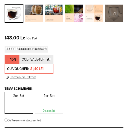
+1
148,00 Lei
Cu TVA
CODUL PRODUSULUI: 10040382
-45%
COD:
SALE45P
CU VOUCHER:
81,40 LEI
Termeni de utilizare
TEMA SCHIMBĂRII:
2er-Set
4er-Set
Disponibil
Ce înseamnă statusurile?