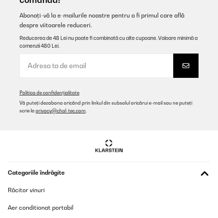
Abonați-vă la e-mailurile noastre pentru a fi primul care află
VERIFICATĂ REVIZUITĂ
despre viitoarele reduceri.
14/08/2025
Reducerea de 48 Lei nu poate fi combinată cu alte cupoane. Valoare minimă a
comenzii 480 Lei.
Häufig benutzt und immer noch schön.Spülmaschinenfest
Amazon-Benutzer
Traducere
Politica de confidențialitate
Vă puteți dezabona oricând prin linkul din subsolul oricărui e-mail sau ne puteți
VERIFICATĂ REVIZUITĂ
scrie la
privacy@chal-tec.com
.
07/02/2025
Das DUOS® Latte Macchiato Gläser Set ist einfach klasse! Ich
habe es schon mehrfach verschenkt und auch selbst verwendet –
und alle waren immer super zufrieden. Die Gläser sehen richtig
schick aus, sind robust und perfekt für Latte Macchiato. Sie
haben sich über die Jahre in meinem Küchenschrank bewährt
Categoriile îndrăgite
und sind auch nach langer Zeit immer noch in einwandfreiem
Zustand. Ein tolles Produkt, das sowohl funktional als auch
Răcitor vinuri
optisch überzeugt! Klare Kaufempfehlung!
Aer conditionat portabil
Amazon-Benutzer