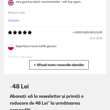
very good product recommended, i will buy again
Amazon user
Traducere
VERIFICATĂ REVIZUITĂ
21/11/2025
Superfijne/mooie koffie glazen!
Amazon-gebruiker
Afișați toate recenziile clienților
Traducere
VERIFICATĂ REVIZUITĂ
14/08/2025
-48 Lei
Häufig benutzt und immer noch schön. Spülmaschinenfest
Abonați-vă la newsletter și primiți o
Amazon-Benutzer
reducere de 48 Lei* la următoarea
comandă!
Traducere