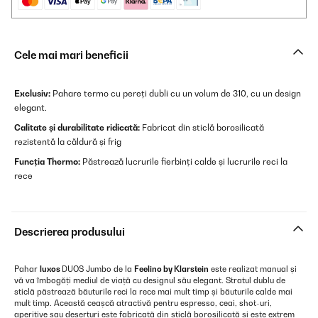
Cele mai mari beneficii
Exclusiv:
Pahare termo cu pereți dubli cu un volum de 310, cu un design
elegant.
Calitate și durabilitate ridicată:
Fabricat din sticlă borosilicată
rezistentă la căldură și frig
Funcția Thermo:
Păstrează lucrurile fierbinți calde și lucrurile reci la
rece
Descrierea produsului
Pahar
luxos
DUOS Jumbo de la
Feelino by Klarstein
este realizat manual și
vă va îmbogăți mediul de viață cu designul său elegant. Stratul dublu de
sticlă păstrează băuturile reci la rece mai mult timp și băuturile calde mai
mult timp. Această ceașcă atractivă pentru espresso, ceai, shot-uri,
aperitive sau deserturi este fabricată din sticlă borosilicată și este extrem