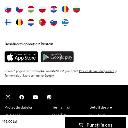
Amazon user
Traducere
VERIFICATĂ REVIZUITĂ
29/05/2024
Descărcați aplicația Klarstein
Schöne Form, hält gut heiß/kalt
Amazon-Benutzer
Traducere
Această pagină este protejată de reCAPTCHA și se aplică
Politica de confidențialitate
și
Termenii de utilizare
companiei Google.
VERIFICATĂ REVIZUITĂ
17/05/2024
Sehen gut aus, praktisch, täglich im Einsatz.
Protecția datelor
Termenii și
Detalii despre
Amazon-Benutzer
personale
condițile
companie
Traducere
148,00 Lei
Puneți în coș
Copyright © 2026 Klarstein. All rights reserved