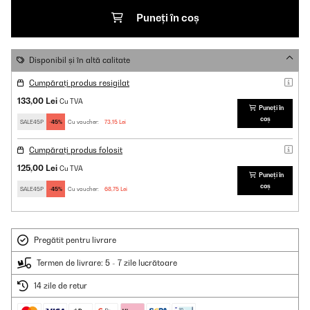
Puneți în coș
Disponibil și în altă calitate
Cumpărați produs resigilat
133,00 Lei
Cu TVA
Puneți în
coș
SALE45P
-45%
Cu voucher:
73,15 Lei
Cumpărați produs folosit
125,00 Lei
Cu TVA
Puneți în
coș
SALE45P
-45%
Cu voucher:
68,75 Lei
Pregătit pentru livrare
Termen de livrare: 5 - 7 zile lucrătoare
14 zile de retur