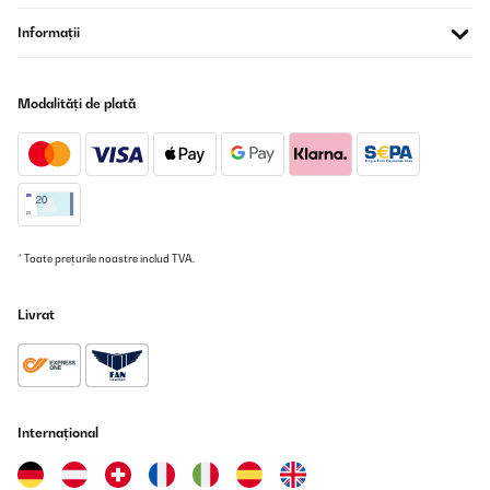
19/11/2024
Informații
Sie sehen gut aus und haben eine gute Qualität. Sind aber sehr
empfindlich da dass Glas sehr dünn.
Modalități de plată
Amazon-Benutzer
Traducere
VERIFICATĂ REVIZUITĂ
14/11/2024
* Toate prețurile noastre includ TVA.
sehr schöne Tassen aus Doppelwandglas.Passen gut für mich
und sind auch gut zu nehmen, da sie nicht heiß werden.
Livrat
Amazon-Benutzer
Traducere
VERIFICATĂ REVIZUITĂ
02/11/2024
Internațional
Nice design good quality