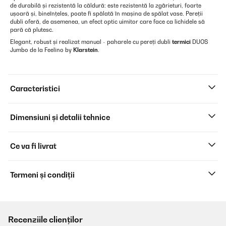
de durabilă și rezistentă la căldură: este rezistentă la zgârieturi, foarte
ușoară și, bineînțeles, poate fi spălată în mașina de spălat vase. Pereții
dubli oferă, de asemenea, un efect optic uimitor care face ca lichidele să
pară că plutesc.
Elegant, robust și realizat manual - paharele cu pereți dubli
termici
DUOS
Jumbo de la Feelino by
Klarstein
.
Caracteristici
Dimensiuni și detalii tehnice
Ce va fi livrat
Termeni și condiții
Recenziile clienților