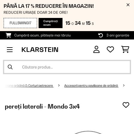
PÂNĂ LA 17 % REDUCERE ÎN MAGAZIN!
REDUCERI URIAȘE DOAR 24 DE ORE!
Cumpărați
15
34
15
FULLSWING17
O
M
S
acum
Cumpără acum, plătește mai târziu
3 ani garanție
Pavilioane grădină & Corturi petrecere
Accesorii pentru pavilioane de grădină
pereți laterali - Mondo 3x4