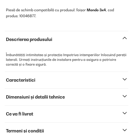
Piesă de schimb compatibilă cu produsul: foișor
Mondo 3x4
, cod
produs: 10046877.
Descrierea produsului
Îmbunătățiți intimitatea și protecția împotriva intemperiilor înlocuind pereții
laterali. Urmați instrucțiunile de instalare pentru a asigura o potrivire
corectă și o fixare sigură.
Caracteristici
Dimensiuni și detalii tehnice
Ce va fi livrat
Termeni și condiții