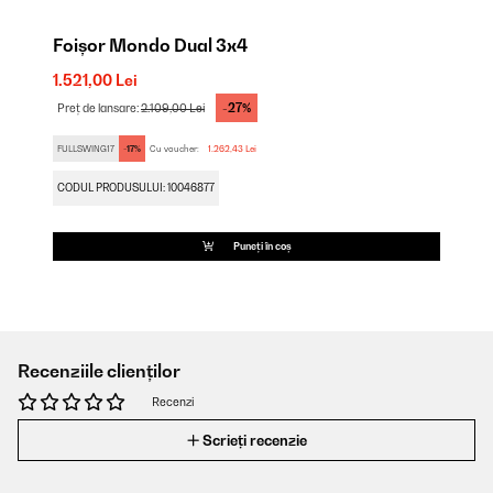
Foișor Mondo Dual 3x4
1.521,00 Lei
-27%
Preț de lansare:
2.109,00 Lei
FULLSWING17
-17%
Cu voucher:
1.262,43 Lei
CODUL PRODUSULUI: 10046877
Puneți în coș
Recenziile clienților
Recenzi
Scrieți recenzie