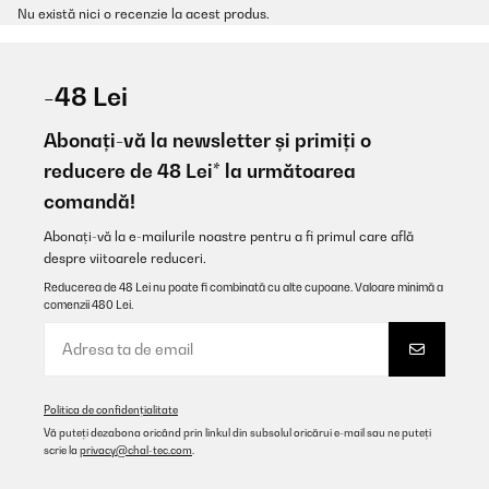
Nu există nici o recenzie la acest produs.
-48 Lei
Abonați-vă la newsletter și primiți o
reducere de 48 Lei* la următoarea
comandă!
Abonați-vă la e-mailurile noastre pentru a fi primul care află
despre viitoarele reduceri.
Reducerea de 48 Lei nu poate fi combinată cu alte cupoane. Valoare minimă a
comenzii 480 Lei.
Politica de confidențialitate
Vă puteți dezabona oricând prin linkul din subsolul oricărui e-mail sau ne puteți
scrie la
privacy@chal-tec.com
.