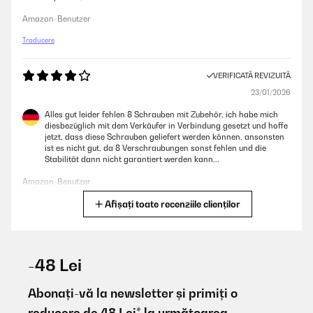
Amazon-Benutzer
Traducere
VERIFICATĂ REVIZUITĂ
23/01/2026
Alles gut leider fehlen 8 Schrauben mit Zubehör, ich habe mich
diesbezüglich mit dem Verkäufer in Verbindung gesetzt und hoffe
jetzt, dass diese Schrauben geliefert werden können, ansonsten
ist es nicht gut, da 8 Verschraubungen sonst fehlen und die
Stabilität dann nicht garantiert werden kann...
Amazon-Benutzer
Afișați toate recenziile clienților
Traducere
VERIFICATĂ REVIZUITĂ
01/11/2025
-48 Lei
Over time I have purchased 3 of these raised beds. Ideal height to
work with and saves back bending.
Abonați-vă la newsletter și primiți o
reducere de 48 Lei* la următoarea
Amazon user