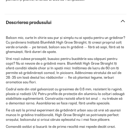
Descrierea produsului
Balcon mic, curte în chirie sau pur și simplu nu ai spațiu pentru un grădinar?
Cu jardiniera înălțată Blumfeldt High Grow Straight, îți creezi propriul colț
verde oriunde — pe terasă, balcon sau în grădină — fără să sapi, fără să te
ghemuiești, fără dureri de spate.
Vrei roșii culese proaspăt, busuioc pentru bucătărie sau căpșuni pentru
copii? Nu ai nevoie de o grădină mare. Blumfeldt High Grow Straight îți
oferă condiții ideale chiar și în spații mici: înălțimea de lucru de 60 cm îți
permite să grădinărești comod, în picioare. Adâncimea stratului de sol de
28–35 cm lasă destul loc rădăcinilor — fie că plantezi legume, ierburi
aromatice sau flori.
Cadrul este din oțel galvanizat cu grosimea de 0,6 mm, rezistent la rugină,
ploaie și radiații UV. Patru profile de protecție din aluminiu la colțuri adaugă
stabilitate suplimentară. Construcția rezistă afară tot anul — nu trebuie să
o demontezi iarna. Asamblarea se face rapid, fără unelte speciale.
Fie că ești la primul experiment de grădinărit urban sau că vrei să ușurezi
munca în grădina tradițională, High Grow Straight se potrivește perfect:
orașului, balconului și oricui căruia aplecatul nu-i mai face plăcere.
Comandă astăzi și bucură-te de prima recoltă mai repede decât crezi.