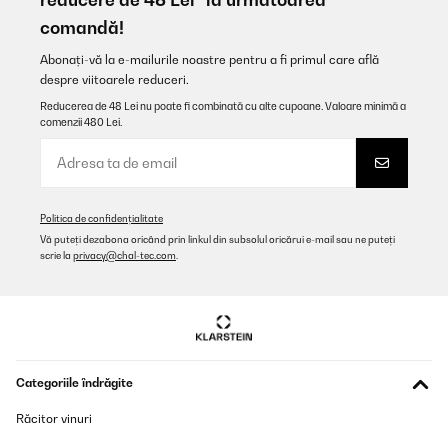
comandă!
Traducere
Abonați-vă la e-mailurile noastre pentru a fi primul care află
despre viitoarele reduceri.
VERIFICATĂ REVIZUITĂ
25/09/2025
Reducerea de 48 Lei nu poate fi combinată cu alte cupoane. Valoare minimă a
comenzii 480 Lei.
Für mich gute Qualität ist für wenig Platz im Garten zu empfehlen
Amazon-Benutzer
Traducere
Politica de confidențialitate
Vă puteți dezabona oricând prin linkul din subsolul oricărui e-mail sau ne puteți
scrie la
privacy@chal-tec.com
.
VERIFICATĂ REVIZUITĂ
26/05/2025
Ein schönes Design und es hat die richtige Höhe.Das zusammen
bauen ist sehr Einfach. Viele Schrauben. Es hätte etwas breiter
sein können
Amazon-Benutzer
Categoriile îndrăgite
Traducere
Răcitor vinuri