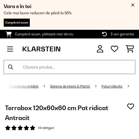
Vara e în toi
Cele mai bune reduceri de până la 55%
Cumpărați acum
Cumpără acum, plătește mai târziu
3 ani garanție
Totul pentru grădină
Sisteme de irigare & Plantă
Paturi ridicate
Terrabox 120x60x60 cm Pat ridicat
Antracit
14 ratinguri