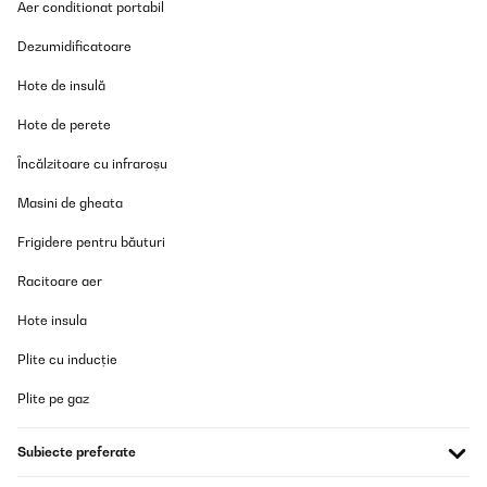
Aer conditionat portabil
VERIFICATĂ REVIZUITĂ
12/04/2025
Dezumidificatoare
Das Hochbeet ist top. Betreffend der zusammensetzung kann ich
Hote de insulă
nur sagen dass es viele Schrauben sind aber alles einfach zu
handhaben. Ging relatif schnell! Kann ich nur empfehlen. Der
Hote de perete
einzige negative Punkt, einige Teile hatten Schrammen. Da es
aber ein Hochbeet, was Draussen steht, ist, war das für mich jetzt
kein Problem.
Încălzitoare cu infraroșu
Amazon-Benutzer
Masini de gheata
Traducere
Frigidere pentru băuturi
Racitoare aer
VERIFICATĂ REVIZUITĂ
26/03/2025
Hote insula
Cet espace de jardin présente des finitions correctes.Le modèle
Plite cu inducție
installé fait 1800x900x600.L'emballage carton correct de
930x665x60 (mm) et peut se porter aisément.Quelques fines
bavures résultant des découpes sont perceptibles, sans danger
Plite pe gaz
particulier en utilisant des gants pour le montage.Placer les
bavures à l'intérieur (coté terre), vers le bas (petit repli tôle en
haut, grand repli en bas) ou neutralisées par l'assemblage (zone
Subiecte preferate
contact entre panneaux).Enlever les films protecteurs bleu avant
l'assemblage pour plus de facilité.L'épaisseur des tôles