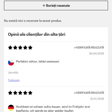
Scrieți recenzie
Nu există nici o recenzie la acest produs.
Opinii ale clienților din alte țări
VERIFICATĂ REVIZUITĂ
29/04/2026
Perfektní záhon, lehké sestavení
Jarmila
Traducere
VERIFICATĂ REVIZUITĂ
31/01/2026
Hochbeet ist schwer aufzu bauen, wird im Frühjahr erst
bepflantz,.ich würde es aber wieder kaufen