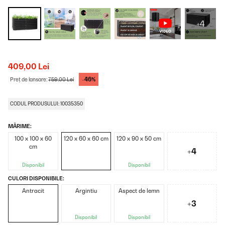
+4
409,00 Lei
-46%
Preț de lansare:
759,00 Lei
CODUL PRODUSULUI: 10035350
MĂRIME:
100 x 100 x 60
120 x 60 x 60 cm
120 x 90 x 50 cm
cm
+4
Disponibil
Disponibil
CULORI DISPONIBILE:
Antracit
Argintiu
Aspect de lemn
+3
Disponibil
Disponibil