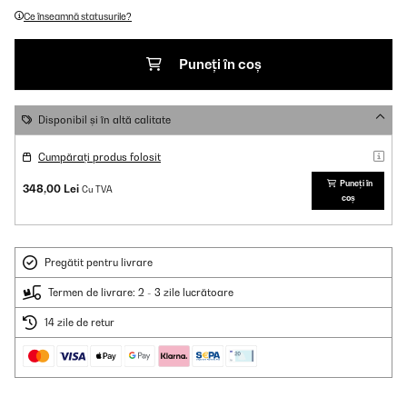
Ce înseamnă statusurile?
Puneți în coș
Disponibil și în altă calitate
Cumpărați produs folosit
Puneți în
348,00 Lei
Cu TVA
coș
Pregătit pentru livrare
Termen de livrare: 2 - 3 zile lucrătoare
14 zile de retur