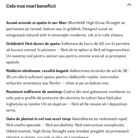
Cele mai mari beneficii
Acasă oriunde ai spațiu în aer liber:
Blumfeldt High Grow Straight se
potrivește pe terasă, balcon sau în grădină. Designul curat se
integrează natural atât în amenajări moderne, cât și în cele clasice.
Grădinărit fără dureri de spate:
Înălțimea de lucru de 60 cm îți permite
să lucrezi comod, în picioare — fără să te apleci și fără să îngenunchezi.
Un avantaj real pentru seniori sau pentru oricine vrea să-și protejeze
spatele.
Rădăcini sănătoase, recoltă bogată:
Adâncimea stratului de sol de 28–
35 cm oferă suficient spațiu pentru rădăcinile roșiilor, morcovilor,
ierburilor aromatice sau florilor — chiar și pe un balcon mic.
Rezistent indiferent de anotimp:
Cadrul din oțel galvanizat combinat cu
cele patru profile de protecție din aluminiu la colțuri face față ploii,
înghețului și razelor UV an după an — fără să fie nevoie să-l depozitezi
iarna.
Gata de plantat în cel mai scurt timp:
Asamblarea se realizează rapid,
fără unelte speciale — fără șurubelnițe, fără instrucțiuni complicate.
Odată montat, High Grow Straight este imediat pregătit să primească
pământ și plante, oriunde ai ales să-l amplasezi.