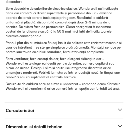
disconfort.
Spre deosebire de caloriferele electrice clasice, Wonderwall nu încălzește
aerul din cameră, ci direct suprafețele și persoanele din jur – exact ca
soarele de iarnă care te încălzește prin geam. Rezultatul: o căldură
uniformă și plăcută, disponibilă complet după doar 2–3 minute de la
pornire. Nu există fază de preîncălzire. Clasa energetică A înseamnă
costuri de funcționare cu până la 50 % mai mici față de încălzitoarele
electrice convenționale.
Panoul plat din aluminiu cu finisaj lăcuit de calitate este rezistent mecanic și
ușor de întreținut – se șterge simplu cu o cârpă umedă. Montajul se face pe
perete sau tavan cu dibluri standard, fără intervenții complicate.
Fără ventilator, fără curenți de aer, fără alergeni ridicați în aer –
Wonderwall este alegerea ideală pentru dormitor, camera copilului sau
biroul de acasă. Designul slim și neutru se integrează discret în orice
amenajare modernă. Potrivit la mutarea într-o locuință nouă, în timpul unei
renovări sau ca supliment al centralei termice.
Bucură-te de căldura care se simte cu adevărat – comandă acum Klarstein
Wonderwall și transformă orice cameră într-un spațiu confortabil tot anul.
Caracteristici
Dimensiuni și detalii tehnice