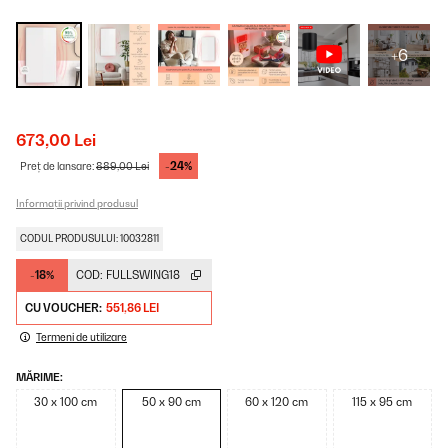
+6
673,00 Lei
-24%
Preț de lansare:
889,00 Lei
Informații privind produsul
CODUL PRODUSULUI: 10032811
-18%
COD:
FULLSWING18
CU VOUCHER:
551,86 LEI
Termeni de utilizare
MĂRIME:
30 x 100 cm
50 x 90 cm
60 x 120 cm
115 x 95 cm