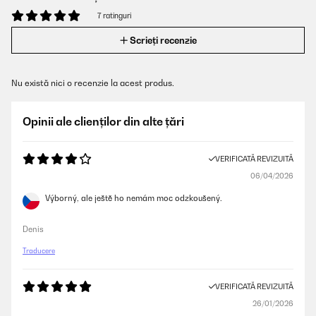
7 ratinguri
Scrieți recenzie
Nu există nici o recenzie la acest produs.
Opinii ale clienților din alte țări
VERIFICATĂ REVIZUITĂ
06/04/2026
Výborný, ale ještě ho nemám moc odzkoušený.
Denis
Traducere
VERIFICATĂ REVIZUITĂ
26/01/2026