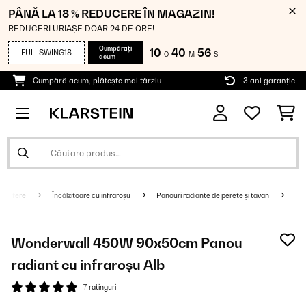
PÂNĂ LA 18 % REDUCERE ÎN MAGAZIN!
REDUCERI URIAȘE DOAR 24 DE ORE!
Cumpărați
10
40
55
FULLSWING18
O
M
S
acum
Cumpără acum, plătește mai târziu
3 ani garanție
alorifere
Încălzitoare cu infraroșu
Panouri radiante de perete şi tavan
Wonderwall 450W 90x50cm Panou
radiant cu infraroșu Alb
7 ratinguri