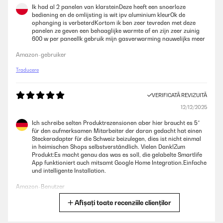
Ik had al 2 panelen van klarsteinDeze heeft een snoerloze
bediening en de omlijsting is wit ipv aluminium kleurOk de
ophanging is verbeterdKortom ik ben zeer tevreden met deze
panelen ze geven een behaaglijke warmte af en zijn zeer zuinig
600 w per paneelIk gebruik mijn gasverwarming nauwelijks meer
Amazon-gebruiker
Traducere
VERIFICATĂ REVIZUITĂ
12/12/2025
Ich schreibe selten Produktrezensionen aber hier braucht es 5*
für den aufmerksamen Mitarbeiter der daran gedacht hat einen
Steckeradapter für die Schweiz beizulegen, dies ist nicht einmal
in heimischen Shops selbstverständlich. Vielen Dank!Zum
Produkt:Es macht genau das was es soll, die gelabelte Smartlife
App funktioniert auch mitsamt Google Home Integration.Einfache
und intelligente Installation.
Amazon-Benutzer
Afișați toate recenziile clienților
Traducere