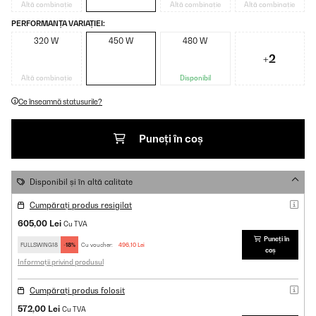
Altă combinație
Altă combinație
Altă combinație
PERFORMANȚA VARIAȚIEI:
320 W
450 W
480 W
+2
Altă combinație
Disponibil
Ce înseamnă statusurile?
Puneți în coș
Disponibil și în altă calitate
Cumpărați produs resigilat
605,00 Lei
Cu TVA
Puneți în
FULLSWING18
-18%
Cu voucher:
496,10 Lei
coș
Informații privind produsul
Cumpărați produs folosit
572,00 Lei
Cu TVA