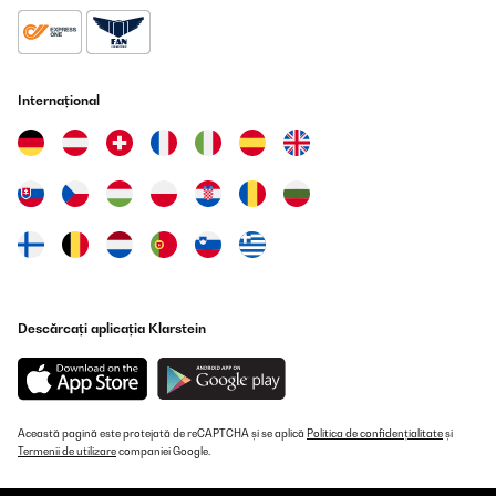
Also funktioniert auch dieses Teil in diesem Sinne. dies gibt mir
den Aufschluss, dass das Heizpaneel und der Thermostat sich
gegenseitig in der Nähe befinden müssen, um auch entsprechend
aufeinander reagieren zu können.
Internațional
Amazon-Benutzer
Traducere
VERIFICATĂ REVIZUITĂ
02/10/2020
Ho acquistato questo riscaldatore per il bagno,giacche non
disponiamo di molto spazio,ero stata tentata per via delle
dimensioni slim e dal fatto che si può applicare al muro..le mie
aspettative sono state ampiamente ripagate..fa presto calore e
visivamente fa davvero una splendida figura.
Descărcați aplicația Klarstein
Utente Amazon
Traducere
Această pagină este protejată de reCAPTCHA și se aplică
Politica de confidențialitate
și
Termenii de utilizare
companiei Google.