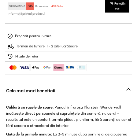
Puneți în
FULLSWING18
-18%
Cu voucher:
469,04 Lei
coș
Informații privind produsul
Pregătit pentru livrare
Termen de livrare: 1 - 2 zile lucrătoare
14 zile de retur
Cele mai mari beneficii
Căldură ca razele de soare:
Panoul infraroșu Klarstein Wonderwall
încălzește direct persoanele și suprafețele din cameră, nu aerul –
rezultatul este un confort termic plăcut și uniform, fără curenți de aer și
fără uscare a atmosferei din interior.
Gata de la primele minute:
La 2–3 minute după pornire ai deja puterea