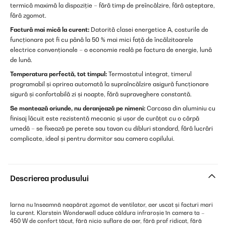
termică maximă la dispoziție – fără timp de preîncălzire, fără așteptare,
fără zgomot.
Factură mai mică la curent:
Datorită clasei energetice A, costurile de
funcționare pot fi cu până la 50 % mai mici față de încălzitoarele
electrice convenționale – o economie reală pe factura de energie, lună
de lună.
Temperatura perfectă, tot timpul:
Termostatul integrat, timerul
programabil și oprirea automată la supraîncălzire asigură funcționare
sigură și confortabilă zi și noapte, fără supraveghere constantă.
Se montează oriunde, nu deranjează pe nimeni:
Carcasa din aluminiu cu
finisaj lăcuit este rezistentă mecanic și ușor de curățat cu o cârpă
umedă – se fixează pe perete sau tavan cu dibluri standard, fără lucrări
complicate, ideal și pentru dormitor sau camera copilului.
Descrierea produsului
Iarna nu înseamnă neapărat zgomot de ventilator, aer uscat și facturi mari
la curent. Klarstein Wonderwall aduce căldura infraroșie în camera ta –
450 W de confort tăcut, fără nicio suflare de aer, fără praf ridicat, fără