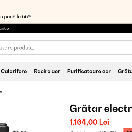
de până la 55%
anție
Calorifere
Racire aer
Purificatoare aer
Grăt
by
Grătar elect
1.164,00 Lei