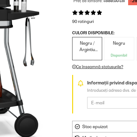
-2
Preț de lansare:
1.589,00 Lei
90 ratinguri
CULORI DISPONIBILE:
Negru /
Negru
Argintiu
metalizat
Disponibil
Ce înseamnă statusurile?
Informații privind dispo
Introduceți adresa dvs. de 
Stoc epuizat