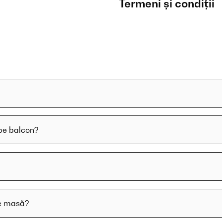
Termeni și condiții
 pe balcon?
pe masă?