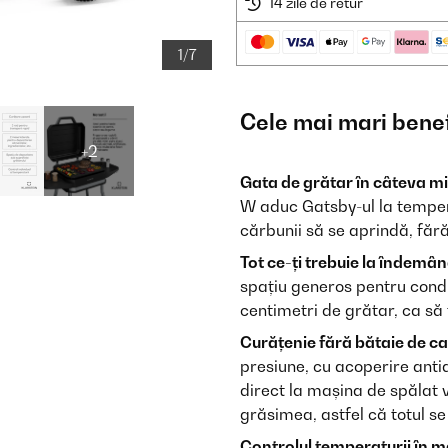
14 zile de retur
1/7
Cele mai mari benef
+2
Gata de grătar în câteva mi
W aduc Gatsby-ul la tempera
cărbunii să se aprindă, fără
Tot ce-ți trebuie la îndemân
spațiu generos pentru condim
centimetri de grătar, ca să 
Curățenie fără bătaie de ca
presiune, cu acoperire ant
direct la mașina de spălat
grăsimea, astfel că totul s
Controlul temperaturii în m