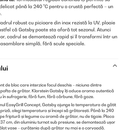
 delicat până la 240 °C pentru o crustă perfectă – un
.
adrul robust cu picioare din inox rezistă la UV, ploaie
astfel că Gatsby poate sta afară tot sezonul. Atunci
rior, cadrul se demontează rapid și îl transformi într-un
samblare simplă, fără scule speciale.
lui
t de bloc care interzice focul deschis – niciuna dintre
e pofta de grătar. Klarstein Gatsby îți aduce aroma autentică
u în sufragerie, fără fum, fără cărbune, fără gaze.
mul EasyGrill Concept, Gatsby ajunge la temperatura de gătit
 priză, alegi temperatura și începi să grătarești. Până la 240
 friptură și legume cu aromă de grătar, nu de tigaie. Placa
 37 cm, din aluminiu turnat sub presiune, se demontează ușor
ălat vase – curățenia după grătar nu mai e o corvoadă.