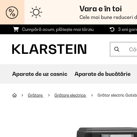
Vara e în toi
Cele mai bune reduceri 
Cumpără acum, plătește mai târziu
3 ani gar
Aparate de uz casnic
Aparate de bucătărie
Grătare
Grătare electrice
Grătar electric Gats