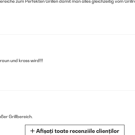
reiche zum Perfekten Grillen damit man alles gleichzeitig vom Grill
braun und kross wird!!!
oßer Grillbereich.
Afișați toate recenziile clienților