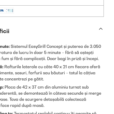
icii
nute:
Sistemul EasyGrill Concept și puterea de 3.050
tura de lucru în doar 5 minute – fără să aștepți
 fum și fără complicații. Doar bagi în priză și începi.
ă:
Rafturile laterale cu câte 40 x 21 cm fiecare oferă
ente, sosuri, farfurii sau băuturi – totul la câțiva
te concentrezi pe gătit.
p:
Placa de 42 x 37 cm din aluminiu turnat sub
iaderentă, se demontează în câteva secunde și merge
 vase. Tava de scurgere detașabilă colectează
e face rapid după masă.
âna ta:
Termostatul reglabil continuu îți permite să