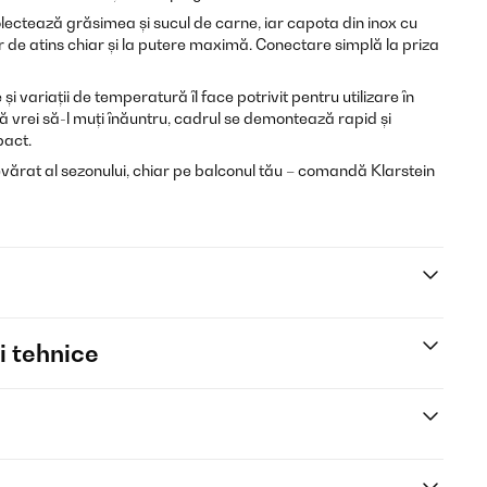
ectează grăsimea și sucul de carne, iar capota din inox cu
de atins chiar și la putere maximă. Conectare simplă la priza
 și variații de temperatură îl face potrivit pentru utilizare în
acă vrei să-l muți înăuntru, cadrul se demontează rapid și
pact.
ărat al sezonului, chiar pe balconul tău – comandă Klarstein
i tehnice