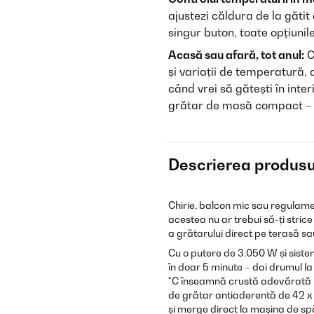
ajustezi căldura de la gătit
singur buton, toate opțiunile
Acasă sau afară, tot anul:
C
și variații de temperatură, 
când vrei să gătești în inte
grătar de masă compact – a
Descrierea produsu
Chirie, balcon mic sau regulamen
acestea nu ar trebui să-ți stric
a grătarului direct pe terasă sa
Cu o putere de 3.050 W și siste
în doar 5 minute – dai drumul la
°C înseamnă crustă adevărată pe
de grătar antiaderentă de 42 x
și merge direct la mașina de sp