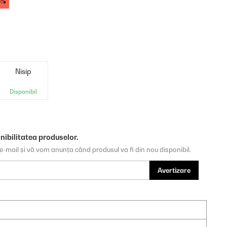
6%
Nisip
Disponibil
nibilitatea produselor.
e-mail și vă vom anunța când produsul va fi din nou disponibil.
Avertizare