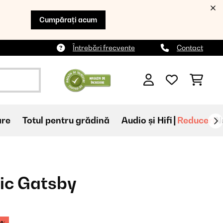
Cumpărați acum
Întrebări frecvente
Contact
are
Totul pentru grădină
Audio și Hifi
Reduceri
N
ric Gatsby