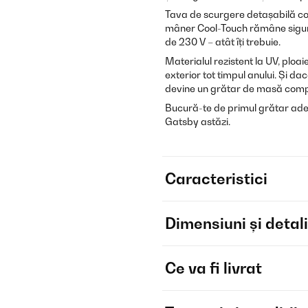
Tava de scurgere detașabilă col
mâner Cool-Touch rămâne sigur 
de 230 V – atât îți trebuie.
Materialul rezistent la UV, ploaie
exterior tot timpul anului. Și d
devine un grătar de masă com
Bucură-te de primul grătar adev
Gatsby astăzi.
Caracteristici
Dimensiuni și detali
Ce va fi livrat