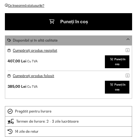
Ce înseamnă statusurile?
Puneți în coș
Disponibil și în altă calitate
Cumpărați produs resigilat
Puneți în
407,00 Lei
Cu TVA
coș
Cumpărați produs folosit
Puneți în
385,00 Lei
Cu TVA
coș
Pregătit pentru livrare
Termen de livrare: 2 - 3 zile lucrătoare
14 zile de retur