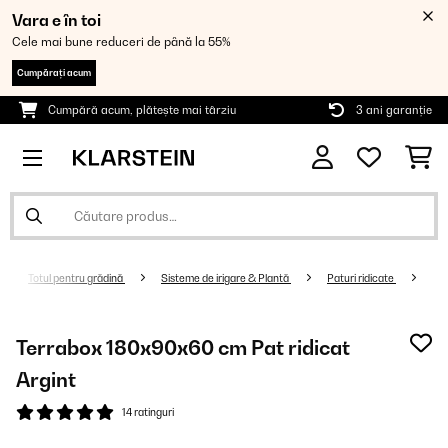
Vara e în toi
Cele mai bune reduceri de până la 55%
Cumpărați acum
Cumpără acum, plătește mai târziu
3 ani garanție
Totul pentru grădină
Sisteme de irigare & Plantă
Paturi ridicate
Terrabox 180x90x60 cm Pat ridicat
Argint
14 ratinguri