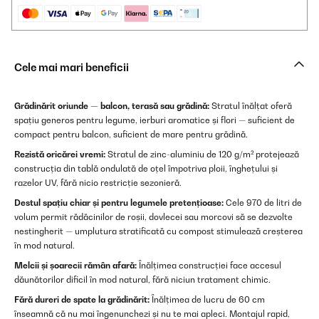
Cele mai mari beneficii
Grădinărit oriunde — balcon, terasă sau grădină:
Stratul înălțat oferă
spațiu generos pentru legume, ierburi aromatice și flori — suficient de
compact pentru balcon, suficient de mare pentru grădină.
Rezistă oricărei vremi:
Stratul de zinc-aluminiu de 120 g/m² protejează
construcția din tablă ondulată de oțel împotriva ploii, înghețului și
razelor UV, fără nicio restricție sezonieră.
Destul spațiu chiar și pentru legumele pretențioase:
Cele 970 de litri de
volum permit rădăcinilor de roșii, dovlecei sau morcovi să se dezvolte
nestingherit — umplutura stratificată cu compost stimulează creșterea
în mod natural.
Melcii și șoarecii rămân afară:
Înălțimea construcției face accesul
dăunătorilor dificil în mod natural, fără niciun tratament chimic.
Fără dureri de spate la grădinărit:
Înălțimea de lucru de 60 cm
înseamnă că nu mai îngenunchezi și nu te mai apleci. Montajul rapid,