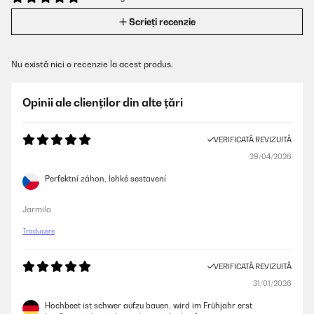
Scrieți recenzie
Nu există nici o recenzie la acest produs.
Opinii ale clienților din alte țări
VERIFICATĂ REVIZUITĂ
29/04/2026
Perfektní záhon, lehké sestavení
Jarmila
Traducere
VERIFICATĂ REVIZUITĂ
31/01/2026
Hochbeet ist schwer aufzu bauen, wird im Frühjahr erst