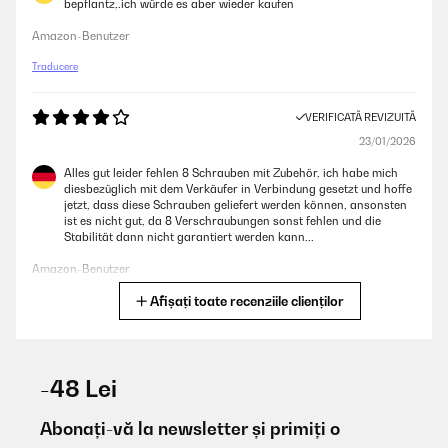
bepflantz,.ich würde es aber wieder kaufen
Amazon-Benutzer
Traducere
VERIFICATĂ REVIZUITĂ
23/01/2026
Alles gut leider fehlen 8 Schrauben mit Zubehör, ich habe mich
diesbezüglich mit dem Verkäufer in Verbindung gesetzt und hoffe
jetzt, dass diese Schrauben geliefert werden können, ansonsten
ist es nicht gut, da 8 Verschraubungen sonst fehlen und die
Stabilität dann nicht garantiert werden kann...
Amazon-Benutzer
Afișați toate recenziile clienților
Traducere
VERIFICATĂ REVIZUITĂ
01/11/2025
-48 Lei
Over time I have purchased 3 of these raised beds. Ideal height to
work with and saves back bending.
Abonați-vă la newsletter și primiți o