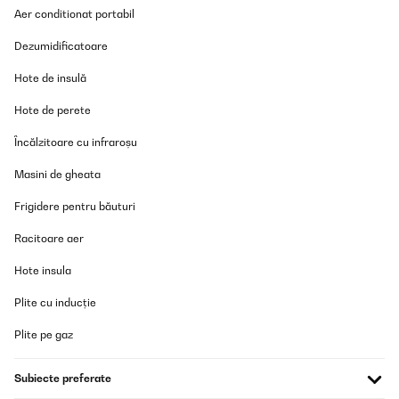
Aer conditionat portabil
VERIFICATĂ REVIZUITĂ
12/04/2025
Dezumidificatoare
Das Hochbeet ist top. Betreffend der zusammensetzung kann ich
Hote de insulă
nur sagen dass es viele Schrauben sind aber alles einfach zu
handhaben. Ging relatif schnell! Kann ich nur empfehlen. Der
Hote de perete
einzige negative Punkt, einige Teile hatten Schrammen. Da es
aber ein Hochbeet, was Draussen steht, ist, war das für mich jetzt
kein Problem.
Încălzitoare cu infraroșu
Amazon-Benutzer
Masini de gheata
Traducere
Frigidere pentru băuturi
Racitoare aer
VERIFICATĂ REVIZUITĂ
26/03/2025
Hote insula
Cet espace de jardin présente des finitions correctes.Le modèle
Plite cu inducție
installé fait 1800x900x600.L'emballage carton correct de
930x665x60 (mm) et peut se porter aisément.Quelques fines
bavures résultant des découpes sont perceptibles, sans danger
Plite pe gaz
particulier en utilisant des gants pour le montage.Placer les
bavures à l'intérieur (coté terre), vers le bas (petit repli tôle en
haut, grand repli en bas) ou neutralisées par l'assemblage (zone
Subiecte preferate
contact entre panneaux).Enlever les films protecteurs bleu avant