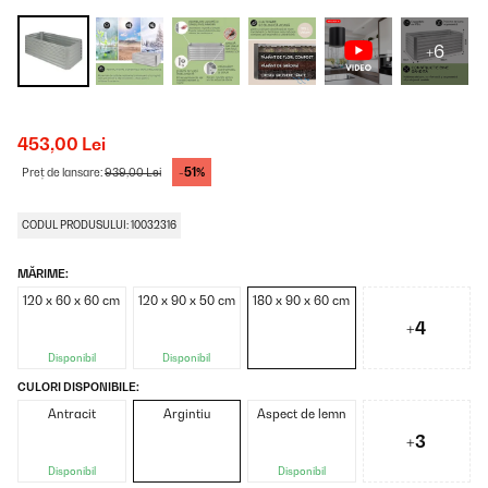
+6
453,00 Lei
-51%
Preț de lansare:
939,00 Lei
CODUL PRODUSULUI: 10032316
MĂRIME:
120 x 60 x 60 cm
120 x 90 x 50 cm
180 x 90 x 60 cm
+4
Disponibil
Disponibil
CULORI DISPONIBILE:
Antracit
Argintiu
Aspect de lemn
+3
Disponibil
Disponibil