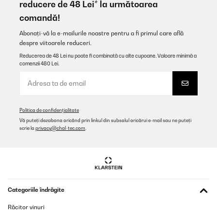
reducere de 48 Lei* la următoarea
Amazon user
comandă!
Traducere
Abonați-vă la e-mailurile noastre pentru a fi primul care află
despre viitoarele reduceri.
VERIFICATĂ REVIZUITĂ
25/09/2025
Reducerea de 48 Lei nu poate fi combinată cu alte cupoane. Valoare minimă a
comenzii 480 Lei.
Für mich gute Qualität ist für wenig Platz im Garten zu empfehlen
Amazon-Benutzer
Traducere
Politica de confidențialitate
Vă puteți dezabona oricând prin linkul din subsolul oricărui e-mail sau ne puteți
scrie la
privacy@chal-tec.com
.
VERIFICATĂ REVIZUITĂ
26/05/2025
Ein schönes Design und es hat die richtige Höhe.Das zusammen
bauen ist sehr Einfach. Viele Schrauben. Es hätte etwas breiter
sein können
Amazon-Benutzer
Categoriile îndrăgite
Traducere
Răcitor vinuri