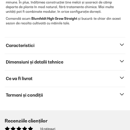
minune. În plus, înălțimea construcției ține melcii și șoarecii de câmp
departe de plante în mod natural, fără tratamente chimice. Mai multe
unități pot fi combinate modular, în orice configurație dorești.
Comandă acum
Blumfeldt High Grow Straight
și bucură-te chiar din acest
sezon de recolta cultivată cu mâinile tale.
Caracteristici
Dimensiuni și detalii tehnice
Ce va fi livrat
Termeni și condiții
Recenziile clienților
14 ratinguri