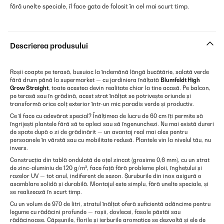
fără unelte speciale, îl face gata de folosit în cel mai scurt timp.
Descrierea produsului
Roșii coapte pe terasă, busuioc la îndemână lângă bucătărie, salată verde
fără drum până la supermarket — cu jardiniera înălțată
Blumfeldt High
Grow Straight
, toate acestea devin realitate chiar la tine acasă. Pe balcon,
pe terasă sau în grădină, acest strat înălțat se potrivește oriunde și
transformă orice colț exterior într-un mic paradis verde și productiv.
Ce îl face cu adevărat special? Înălțimea de lucru de 60 cm îți permite să
îngrijești plantele fără să te apleci sau să îngenunchezi. Nu mai există dureri
de spate după o zi de grădinărit — un avantaj real mai ales pentru
persoanele în vârstă sau cu mobilitate redusă. Plantele vin la nivelul tău, nu
invers.
Construcția din tablă ondulată de oțel zincat (grosime 0,6 mm), cu un strat
de zinc-aluminiu de 120 g/m², face față fără probleme ploii, înghețului și
razelor UV — tot anul, indiferent de sezon. Șuruburile din inox asigură o
asamblare solidă și durabilă. Montajul este simplu, fără unelte speciale, și
se realizează în scurt timp.
Cu un volum de 970 de litri, stratul înălțat oferă suficientă adâncime pentru
legume cu rădăcini profunde — roșii, dovlecei, fasole păstăi sau
rădăcinoase. Căpșunile, florile și ierburile aromatice se dezvoltă și ele de