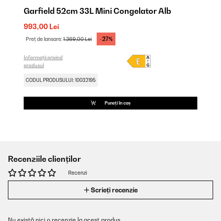
Garfield 52cm 33L Mini Congelator Alb
993,00 Lei
-27%
Preț de lansare:
1.369,00 Lei
Informații privind
produsul
CODUL PRODUSULUI: 10032195
Puneți în coș
Recenziile clienților
Recenzi
Scrieți recenzie
Nu există nici o recenzie la acest produs.