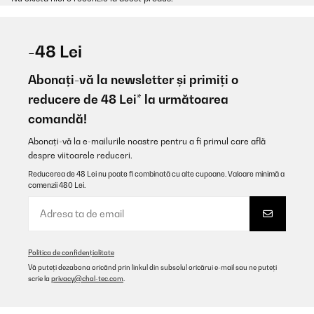
-48 Lei
Abonați-vă la newsletter și primiți o
reducere de 48 Lei* la următoarea
comandă!
Abonați-vă la e-mailurile noastre pentru a fi primul care află
despre viitoarele reduceri.
Reducerea de 48 Lei nu poate fi combinată cu alte cupoane. Valoare minimă a
comenzii 480 Lei.
Politica de confidențialitate
Vă puteți dezabona oricând prin linkul din subsolul oricărui e-mail sau ne puteți
scrie la
privacy@chal-tec.com
.