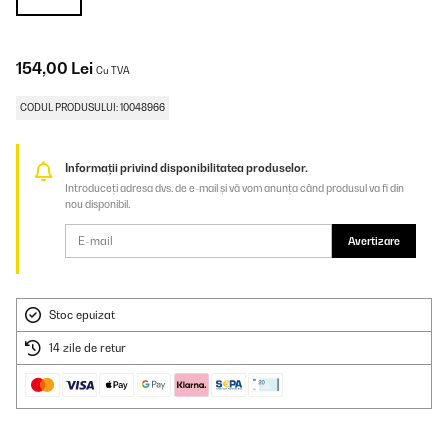
154,00 Lei
Cu TVA
CODUL PRODUSULUI: 10048966
Informații privind disponibilitatea produselor.
Introduceți adresa dvs. de e-mail și vă vom anunța când produsul va fi din
nou disponibil.
Avertizare
Stoc epuizat
14 zile de retur