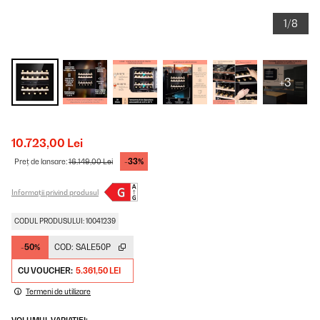
1/8
+3
10.723,00 Lei
-33%
Preț de lansare:
16.149,00 Lei
Informații privind produsul
CODUL PRODUSULUI: 10041239
-50%
COD:
SALE50P
CU VOUCHER:
5.361,50 LEI
Termeni de utilizare