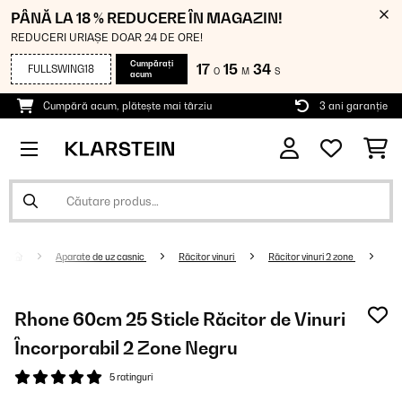
PÂNĂ LA 18 % REDUCERE ÎN MAGAZIN!
REDUCERI URIAȘE DOAR 24 DE ORE!
Cumpărați
17
15
33
FULLSWING18
O
M
S
acum
Cumpără acum, plătește mai târziu
3 ani garanție
Aparate de uz casnic
Răcitor vinuri
Răcitor vinuri 2 zone
Rhone 60cm 25 Sticle Răcitor de Vinuri
Încorporabil 2 Zone Negru
5 ratinguri