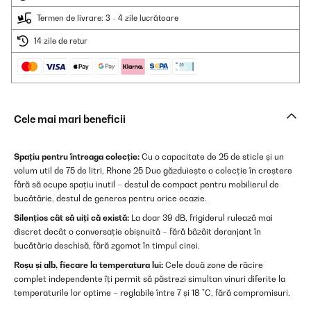
Termen de livrare: 3 - 4 zile lucrătoare
14 zile de retur
Cele mai mari beneficii
Spațiu pentru întreaga colecție:
Cu o capacitate de 25 de sticle și un
volum util de 75 de litri, Rhone 25 Duo găzduiește o colecție în creștere
fără să ocupe spațiu inutil – destul de compact pentru mobilierul de
bucătărie, destul de generos pentru orice ocazie.
Silențios cât să uiți că există:
La doar 39 dB, frigiderul rulează mai
discret decât o conversație obișnuită – fără bâzâit deranjant în
bucătăria deschisă, fără zgomot în timpul cinei.
Roșu și alb, fiecare la temperatura lui:
Cele două zone de răcire
complet independente îți permit să păstrezi simultan vinuri diferite la
temperaturile lor optime – reglabile între 7 și 18 °C, fără compromisuri.