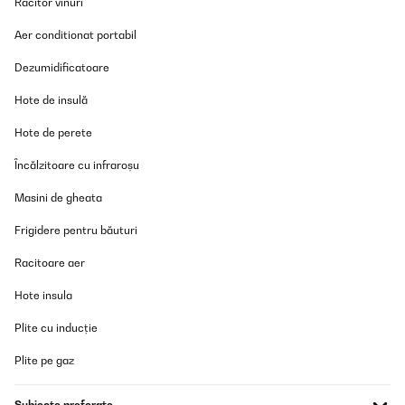
Răcitor vinuri
Atmosphäre ein, ohne zu stören.Die Installationsanleitung war
unkompliziert, und ich konnte den Kühlschrank ohne
Aer conditionat portabil
professionelle Hilfe einbauen. Ich empfehle den Einbau aber
mindestens mit zwei Leuten zu machen, da er schon ein
Stückchen wiegt.
Dezumidificatoare
Amazon-Benutzer
Hote de insulă
Traducere
Hote de perete
Încălzitoare cu infraroșu
Masini de gheata
Frigidere pentru băuturi
Racitoare aer
Hote insula
Plite cu inducție
Plite pe gaz
Subiecte preferate