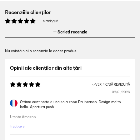
Recenziile clienților
5 ratinguri
Scrieți recenzie
Nu există nici o recenzie la acest produs.
Opinii ale clienților din alte țări
VERIFICATĂ REVIZUITĂ
02/01/2026
Ottima cantinetta a una sola zona.Da incasso. Design molto
bello. Apertura push
Utente Amazon
Traducere