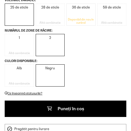
VOLUMUL VARIAȚIEI:
25 de sticle
28 de sticle
36 de sticle
59 de sticle
Disponibil din nou în
Altă combinație
curând
Altă combinație
NUMĂRUL DE ZONE DE RĂCIRE:
1
2
Altă combinație
CULORI DISPONIBILE:
Alb
Negru
Altă combinație
Ce înseamnă statusurile?
Puneți în coș
Pregătit pentru livrare