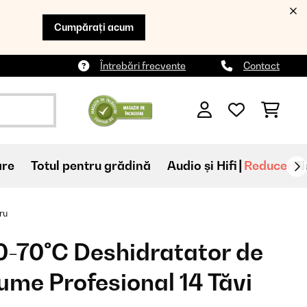
Cumpărați acum
Întrebări frecvente
Contact
are
Totul pentru grădină
Audio și Hifi
Reduceri
N
ru
30-70°C Deshidratator de
ume Profesional 14 Tăvi