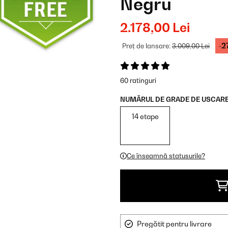
Negru
2.178,00 Lei
-2
Preț de lansare:
3.009,00 Lei
60 ratinguri
NUMĂRUL DE GRADE DE USCARE
14 etape
Ce înseamnă statusurile?
Pregătit pentru livrare