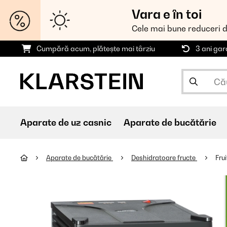
Vara e în toi
Cele mai bune reduceri 
Cumpără acum, plătește mai târziu
3 ani gar
Aparate de uz casnic
Aparate de bucătărie
Aparate de bucătărie
Deshidratoare fructe
Fru