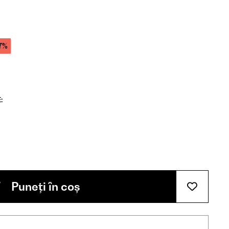
7%
:
Puneți în coș