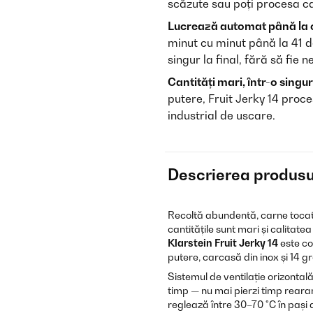
scăzute sau poți procesa car
Lucrează automat până la 
minut cu minut până la 41 d
singur la final, fără să fie n
Cantități mari, într-o singu
putere, Fruit Jerky 14 proce
industrial de uscare.
Descrierea produsu
Recoltă abundentă, carne tocat
cantitățile sunt mari și calitate
Klarstein Fruit Jerky 14
este co
putere, carcasă din inox și 14 gr
Sistemul de ventilație orizontală
timp — nu mai pierzi timp reara
reglează între 30–70 °C în pași de