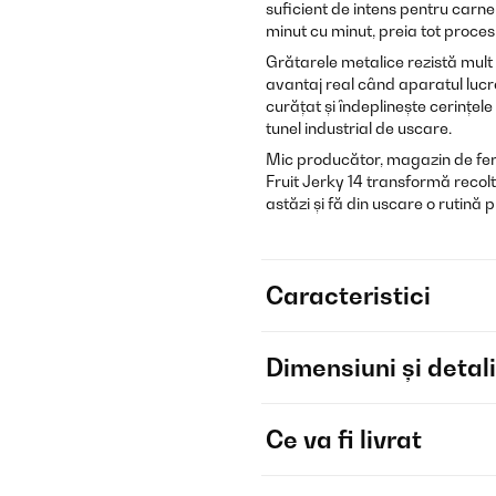
suficient de intens pentru carne
minut cu minut, preia tot proces
Grătarele metalice rezistă mult 
avantaj real când aparatul lucre
curățat și îndeplinește cerințel
tunel industrial de uscare.
Mic producător, magazin de fer
Fruit Jerky 14 transformă recolt
astăzi și fă din uscare o rutină p
Caracteristici
Dimensiuni și detali
Ce va fi livrat