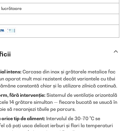
e lucrătoare
icii
al intens:
Carcasa din inox și grătarele metalice fac
 un aparat mult mai rezistent decât variantele cu tăvi
mâne constantă chiar și la utilizare zilnică continuă.
orm, fără intervenție:
Sistemul de ventilație orizontală
 cele 14 grătare simultan — fiecare bucată se usucă în
voie să rearanjezi tăvile pe parcurs.
rice tip de aliment:
Intervalul de 30–70 °C se
fel că poți usca delicat ierburi și flori la temperaturi