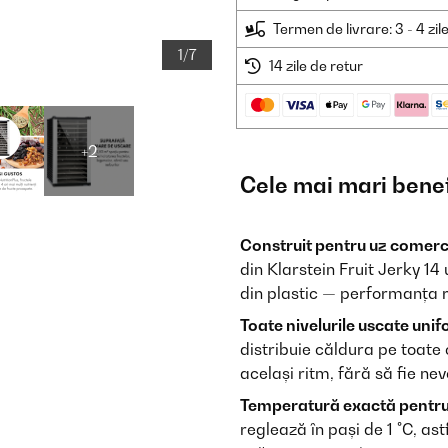
Termen de livrare: 3 - 4 zil
1/7
14 zile de retur
+2
Cele mai mari benef
Construit pentru uz comerci
din Klarstein Fruit Jerky 14
din plastic — performanța ră
Toate nivelurile uscate unif
distribuie căldura pe toate
același ritm, fără să fie ne
Temperatură exactă pentru o
reglează în pași de 1 °C, ast