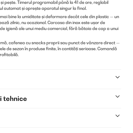
 și pește. Timerul programabil până la 41 de ore, reglabil
ul automat și oprește aparatul singur la final.
mai bine la umiditate și deformare decât cele din plastic — un
ază zilnic, nu ocazional. Carcasa din inox este ușor de
e de igienă ale unui mediu comercial, fără bătaia de cap a unui
mă, cafenea cu snacks proprii sau punct de vânzare direct —
ele de sezon în produse finite, în cantități serioase. Comandă
rofitabilă.
i tehnice