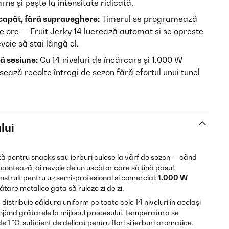
ne și pește la intensitate ridicată.
capăt, fără supraveghere:
Timerul se programează
e ore — Fruit Jerky 14 lucrează automat și se oprește
evoie să stai lângă el.
ră sesiune:
Cu 14 niveluri de încărcare și 1.000 W
sează recolte întregi de sezon fără efortul unui tunel
lui
ă pentru snacks sau ierburi culese la vârf de sezon — când
a contează, ai nevoie de un uscător care să țină pasul.
nstruit pentru uz semi-profesional și comercial:
1.000 W
ătare metalice gata să ruleze zi de zi.
 distribuie căldura uniform pe toate cele 14 niveluri în același
njând grătarele la mijlocul procesului. Temperatura se
 1 °C: suficient de delicat pentru flori și ierburi aromatice,