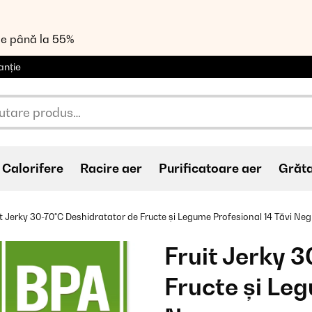
de până la 55%
anție
Calorifere
Racire aer
Purificatoare aer
Grăt
it Jerky 30-70°C Deshidratator de Fructe și Legume Profesional 14 Tăvi Neg
Fruit Jerky 
Fructe și Leg