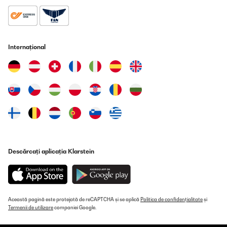
28/10/2023
Bin sehr zufrieden mit dem Kamin es ist wirklich der Hingucker es
kann man aber nicht mit der App steuern leider einen Stern
Abzug weil ein paar Kratzer drin waren aber im Großen ganzen
ist es ein Top Ofen!
Internațional
Amazon-Benutzer
Traducere
VERIFICATĂ REVIZUITĂ
17/03/2023
Magnifique cheminée électrique qui fait son effet. Elle est plutôt
imposante mais habille parfaitement l’intérieur de la maison. Le
chauffage est efficace et instantané. L’effet lumineux est top et
très réaliste, l’intensité lumineux est réglable. Le montage est
Descărcați aplicația Klarstein
plutôt simple mais l’indication des numéros des planches sur les
étapes serait un plus pour bien le réaliser. Le chauffage monte
très vite en température se qui permet de chauffer une pièce très
rapidement. J’ai le modèle en blanc et il est vraiment classe et
passe partout. Le rangement en dessous de la vitre est un plus,
soit pour de la déco comme les bûches en bois, soit pour caler
Această pagină este protejată de reCAPTCHA și se aplică
Politica de confidențialitate
și
des magazines et livres. Attention avec les enfants car l’air
Termenii de utilizare
companiei Google.
pulsée du chauffage est très chaud. Je le recommande fortement.