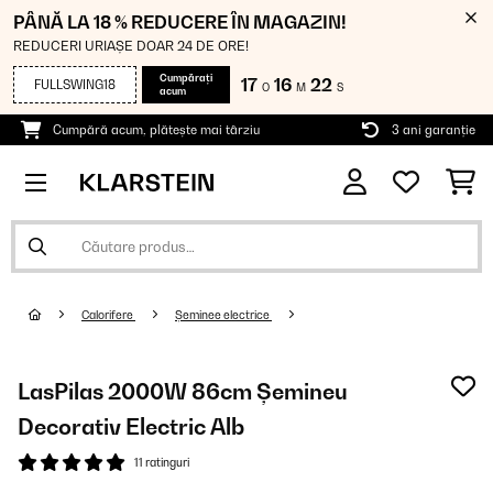
PÂNĂ LA 18 % REDUCERE ÎN MAGAZIN!
REDUCERI URIAȘE DOAR 24 DE ORE!
Cumpărați
17
16
22
FULLSWING18
O
M
S
acum
Cumpără acum, plătește mai târziu
3 ani garanție
Calorifere
Șeminee electrice
LasPilas 2000W 86cm Șemineu
Decorativ Electric Alb
11 ratinguri