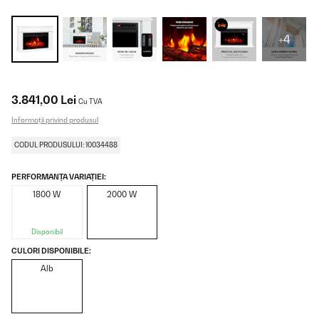
+4
3.841,00 Lei
Cu TVA
Informații privind produsul
CODUL PRODUSULUI: 10034488
PERFORMANȚA VARIAȚIEI:
1800 W
2000 W
Disponibil
CULORI DISPONIBILE:
Alb