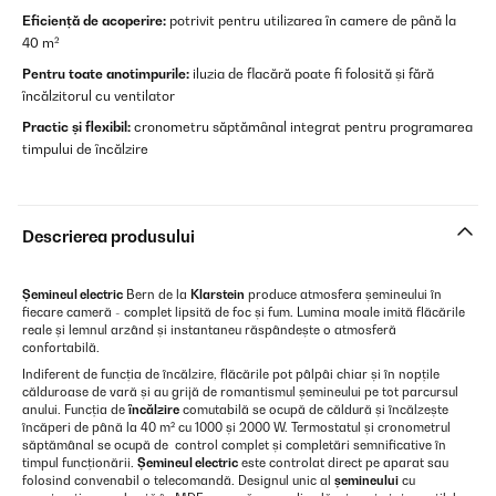
Eficiență de acoperire:
potrivit pentru utilizarea în camere de până la
40 m²
Pentru toate anotimpurile:
iluzia de flacără poate fi folosită și fără
încălzitorul cu ventilator
Practic și flexibil:
cronometru săptămânal integrat pentru programarea
timpului de încălzire
Descrierea produsului
Șemineul electric
Bern de la
Klarstein
produce atmosfera șemineului în
fiecare cameră - complet lipsită de foc și fum. Lumina moale imită flăcările
reale și lemnul arzând și instantaneu răspândește o atmosferă
confortabilă.
Indiferent de funcția de încălzire, flăcările pot pâlpâi chiar și în nopțile
călduroase de vară și au grijă de romantismul șemineului pe tot parcursul
anului. Funcția de
încălzire
comutabilă se ocupă de căldură și încălzește
încăperi de până la 40 m² cu 1000 și 2000 W. Termostatul și cronometrul
săptămânal se ocupă de control complet și completări semnificative în
timpul funcționării.
Șemineul electric
este controlat direct pe aparat sau
folosind convenabil o telecomandă. Designul unic al
șemineului
cu