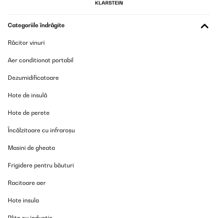
Отлична камина! Много красива със здрава конструкция,
беше много лесна за сглобяване. Харесва ми, че е висока и има
дълбок рафт на който могат да се слагат вази и
фруктиери. Огънят е реалистичен. Препоръчвам я!
Categoriile îndrăgite
Татяна
Răcitor vinuri
Traducere
Aer conditionat portabil
Dezumidificatoare
VERIFICATĂ REVIZUITĂ
30/10/2025
Hote de insulă
Camino bellissimo. La foto non rende come nella stanza
Hote de perete
Utente Amazon
Încălzitoare cu infraroșu
Traducere
Masini de gheata
Frigidere pentru băuturi
VERIFICATĂ REVIZUITĂ
14/11/2024
Racitoare aer
I was sceptical about buying this from Amazon. All the reviews
Hote insula
were from abroad but I took a gamble. My package arrived
earlier than expected. I did have a couple problems which have
been rectified to my complete satisfaction by the seller. I haven't
Plite cu inducție