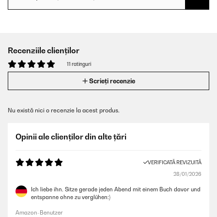
Recenziile clienților
11 ratinguri
Scrieți recenzie
Nu există nici o recenzie la acest produs.
Opinii ale clienților din alte țări
VERIFICATĂ REVIZUITĂ
28/01/2026
Ich liebe ihn. Sitze gerade jeden Abend mit einem Buch davor und
entspanne ohne zu verglühen:)
Amazon-Benutzer