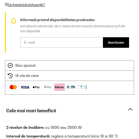
Ce înseamnă statusurile?
Informații privind disponibilitatea produselor.
Introduceți adresa dvs. de e-mail și vă vom anunța când produsul va fi din
nou disponibil.
Avertizare
Stoc epuizat
14 zile de retur
Cele mai mari beneficii
2 niveluri de încălzire:
cu 1000 sau 2000 W
Interval de temperatură:
reglare a temperaturii între 10 și 30 °C