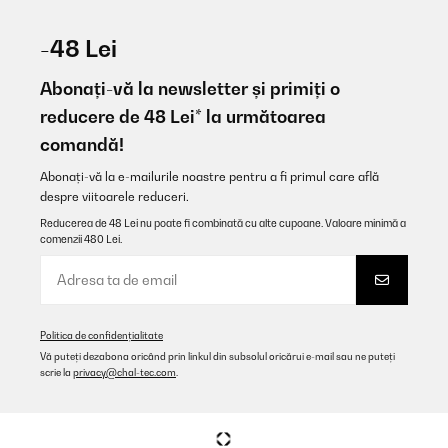
VERIFICATĂ REVIZUITĂ
17/12/2025
-48 Lei
Easy to built. All fits perfectly. Don t be worried to built it.
Abonați-vă la newsletter și primiți o
Amazon user
reducere de 48 Lei* la următoarea
comandă!
Traducere
Abonați-vă la e-mailurile noastre pentru a fi primul care află
VERIFICATĂ REVIZUITĂ
despre viitoarele reduceri.
05/12/2025
Reducerea de 48 Lei nu poate fi combinată cu alte cupoane. Valoare minimă a
comenzii 480 Lei.
Ottimo ! Arrivato in tempi brevi, posso confermare che questo
camino è spettacolare, perfettamente imballato e molto
resistente, lo consiglio assolutamente
Arianna
Politica de confidențialitate
Traducere
Vă puteți dezabona oricând prin linkul din subsolul oricărui e-mail sau ne puteți
scrie la
privacy@chal-tec.com
.
VERIFICATĂ REVIZUITĂ
30/11/2025