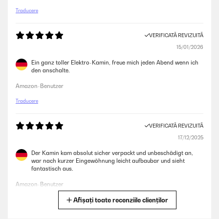
Traducere
VERIFICATĂ REVIZUITĂ
15/01/2026
Ein ganz toller Elektro-Kamin, freue mich jeden Abend wenn ich
den anschalte.
Amazon-Benutzer
Traducere
VERIFICATĂ REVIZUITĂ
17/12/2025
Der Kamin kam absolut sicher verpackt und unbeschädigt an,
war nach kurzer Eingewöhnung leicht aufbaubar und sieht
fantastisch aus.
Amazon-Benutzer
Afișați toate recenziile clienților
Traducere