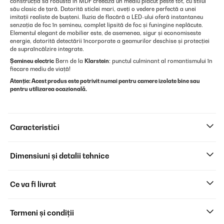
construcția sa robustă în MDF creează un mediu plăcut peste tot, cu stilul
său clasic de țară. Datorită sticlei mari, aveți o vedere perfectă a unei
imitații realiste de bușteni. Iluzia de flacără a LED-ului oferă instantaneu
senzația de foc în șemineu, complet lipsită de foc și funingine neplăcute.
Elementul elegant de mobilier este, de asemenea, sigur și economiseste
energie, datorită detectării încorporate a geamurilor deschise și protecției
de supraîncălzire integrate.
Șemineu electric
Bern de la
Klarstein
: punctul culminant al romantismului în
fiecare mediu de viață!
Atenție: Acest produs este potrivit numai pentru camere izolate bine sau
pentru utilizarea ocazională.
Caracteristici
Dimensiuni și detalii tehnice
Ce va fi livrat
Termeni și condiții