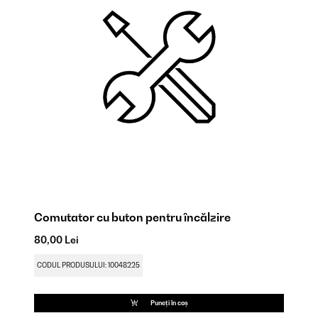
Comutator cu buton pentru încălzire
T
80,00 Lei
49
CODUL PRODUSULUI: 10048225
CO
Puneți în coș