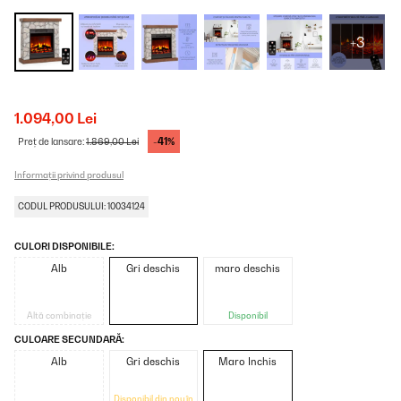
+3
1.094,00 Lei
-41%
Preț de lansare:
1.869,00 Lei
Informații privind produsul
CODUL PRODUSULUI: 10034124
CULORI DISPONIBILE:
Alb
Gri deschis
maro deschis
Altă combinație
Disponibil
CULOARE SECUNDARĂ:
Alb
Gri deschis
Maro Inchis
Disponibil din nou în