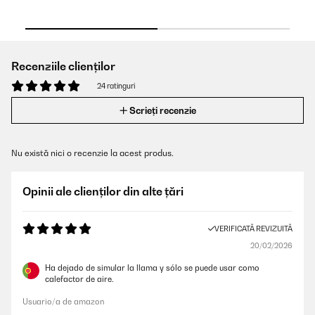
Recenziile clienților
24 ratinguri
Scrieți recenzie
Nu există nici o recenzie la acest produs.
Opinii ale clienților din alte țări
VERIFICATĂ REVIZUITĂ
20/02/2026
Ha dejado de simular la llama y sólo se puede usar como
calefactor de aire.
Usuario/a de amazon