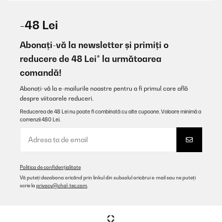
VERIFICATĂ REVIZUITĂ
04/01/2026
-48 Lei
schnelle Lieferung, sauber verpackt. Nach dem auspacken
erstaunlich schönen Ofen vorgefunden. Es gibt nichts zum
Abonați-vă la newsletter și primiți o
aufbauen oder zu schrauben oder irgendwelche Dinge, die man
reducere de 48 Lei* la următoarea
erst zusammen basteln muss.
comandă!
Amazon-Benutzer
Abonați-vă la e-mailurile noastre pentru a fi primul care află
Traducere
despre viitoarele reduceri.
Reducerea de 48 Lei nu poate fi combinată cu alte cupoane. Valoare minimă a
VERIFICATĂ REVIZUITĂ
comenzii 480 Lei.
23/12/2025
Der Kamin sieht sehr schön aus. Leider stimmen die Maße nicht,
die bei Amazon angegeben sind. Die Lautstärke des Lüfters ist zu
ertragen. Man hört ihn, aber er ist nicht extrem laut.
Politica de confidențialitate
Amazon-Benutzer
Vă puteți dezabona oricând prin linkul din subsolul oricărui e-mail sau ne puteți
scrie la
privacy@chal-tec.com
.
Traducere
VERIFICATĂ REVIZUITĂ