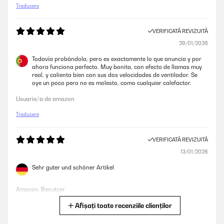
Traducere
VERIFICATĂ REVIZUITĂ
29/01/2026
Todavía probándola, pero es exactamente lo que anuncia y por
ahora funciona perfecto. Muy bonita, con efecto de llamas muy
real, y calienta bien con sus dos velocidades de ventilador. Se
oye un poco pero no es molesto, como cualquier calefactor.
Usuario/a de amazon
Traducere
VERIFICATĂ REVIZUITĂ
13/01/2026
Sehr guter und schöner Artikel
Amazon-Benutzer
Afișați toate recenziile clienților
Traducere