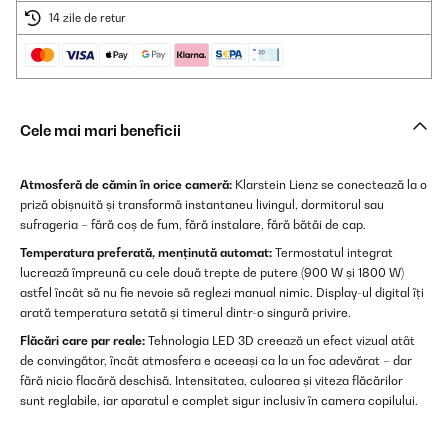
14 zile de retur
Cele mai mari beneficii
Atmosferă de cămin în orice cameră:
Klarstein Lienz se conectează la o
priză obișnuită și transformă instantaneu livingul, dormitorul sau
sufrageria – fără coș de fum, fără instalare, fără bătăi de cap.
Temperatura preferată, menținută automat:
Termostatul integrat
lucrează împreună cu cele două trepte de putere (900 W și 1800 W)
astfel încât să nu fie nevoie să reglezi manual nimic. Display-ul digital îți
arată temperatura setată și timerul dintr-o singură privire.
Flăcări care par reale:
Tehnologia LED 3D creează un efect vizual atât
de convingător, încât atmosfera e aceeași ca la un foc adevărat – dar
fără nicio flacără deschisă. Intensitatea, culoarea și viteza flăcărilor
sunt reglabile, iar aparatul e complet sigur inclusiv în camera copilului.