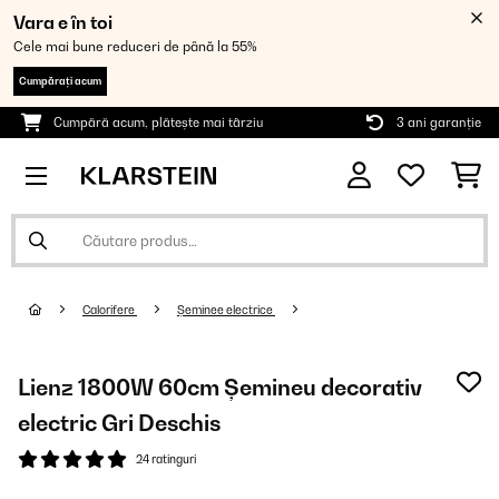
Vara e în toi
Cele mai bune reduceri de până la 55%
Cumpărați acum
Cumpără acum, plătește mai târziu
3 ani garanție
Calorifere
Șeminee electrice
Lienz 1800W 60cm Șemineu decorativ
electric Gri Deschis
24 ratinguri