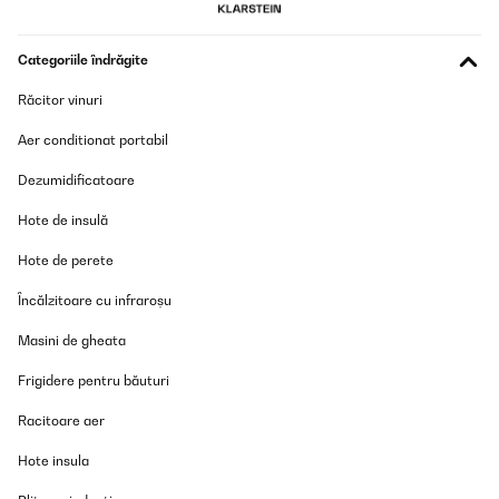
28/10/2025
Molto soddisfatta ma... chi mi aiuta a cercare il telecomando che
Categoriile îndrăgite
non trovo? Consiglio.
Utente Amazon
Răcitor vinuri
Traducere
Aer conditionat portabil
Dezumidificatoare
VERIFICATĂ REVIZUITĂ
13/10/2025
Hote de insulă
Jederzeit wieder
Hote de perete
Amazon-Benutzer
Încălzitoare cu infraroșu
Traducere
Masini de gheata
Frigidere pentru băuturi
VERIFICATĂ REVIZUITĂ
01/10/2025
Racitoare aer
Sieht toll aus
Hote insula