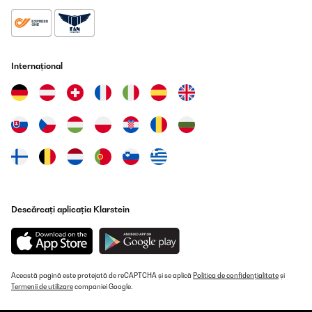
Traducere
VERIFICATĂ REVIZUITĂ
22/10/2024
Internațional
Netjes afgeleverd en binnen de afgesproken tijd.
Amazon-gebruiker
Traducere
VERIFICATĂ REVIZUITĂ
13/10/2024
Der Kamin ist ein optischer Hingucker. Wir benutzen ihn
Descărcați aplicația Klarstein
hauptsächlich ohne die Heizfunktion. Was dort einwenig stört
sind die Brummgeräuche. Da frag ich mich, wenn ich nur das
Licht benutze, warum brummt der Kamin.Heizleistung ist gut.Wir
sind sehr zufrieden. Erfüllt genau das was er machen soll. Klare
Kaufempfehlung. Wie gesagt dient bei uns zur Deko.
Această pagină este protejată de reCAPTCHA și se aplică
Politica de confidențialitate
și
Amazon-Benutzer
Termenii de utilizare
companiei Google.
Traducere