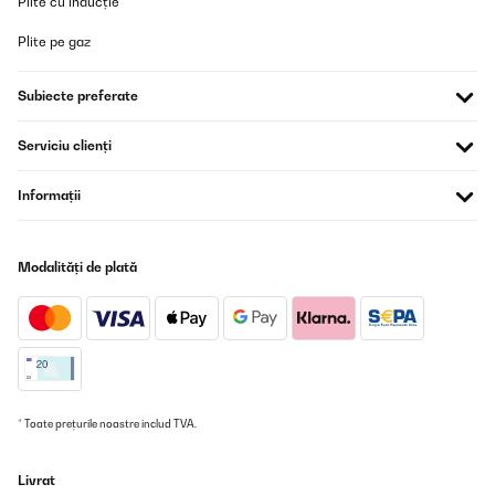
Amazon-Benutzer
Plite cu inducție
Traducere
Plite pe gaz
VERIFICATĂ REVIZUITĂ
Subiecte preferate
19/08/2025
Serviciu clienți
Dopo svariati anni di utilizzo confermo l'efficacia e la bellezza del
prodotto!
Informații
Utente Amazon
Traducere
Modalități de plată
VERIFICATĂ REVIZUITĂ
05/01/2025
Toller Kamin für den der keinen echten haben kann. Das optische
ist super auch die vielen Funktionen und Einstellungen. Sehr gut
für die Überganszeit da es sehr schnell durch die Heiße Luft warm
im Zimmer wird.Noch ein Pluspunkt von mir ist, dass er trotz
* Toate prețurile noastre includ TVA.
Stromspeisung sehr sparsam ist im Verbrauch.
Amazon-Benutzer
Livrat