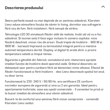
Descrierea produsului
Seara perfectă acasă nu mai depinde de un șemineu adevărat. Klarstein
Lienz aduce atmosfera focului de cămin în living, dormitor sau sufragerie –
fără coș de fum, fără instalatori, fără cenușă de strâns.
Tehnologia LED 3D simulează flăcări atât de realiste, încât uiți că nu e foc
adevărat. Și tocmai asta îl face sigur inclusiv în camera copilului: nicio
flacără deschisă, niciun risc de arsuri. Două trepte de încălzire – 900 W și
1800 W – lucrează împreună cu termostatul integrat pentru a menține
automat temperatura dorită. Display-ul digital îți arată dintr-o privire
temperatura setată și timpul rămas.
Siguranța e gândită din fabrică: comutatorul anti-răsturnare oprește
imediat funcția de încălzire dacă aparatul cade. Grătarul decorativ se
detașează ușor pentru curățare fără să demontezi nimic altceva. Efectul de
flăcări funcționează și fără încălzire – deci Lienz decorează spațiul tot anul,
nu doar iarna.
Funcționează la 220–240 V / 50/60 Hz, are certificare CE conform
normelor europene de siguranță și vine cu 2 ani garanție. Ideal pentru
apartamente închiriate, case sau spații comerciale – îl conectezi la priză și
te bucuri imediat de atmosfera unui cămin adevărat.
Bucură-te de confortul unui șemineu fără niciun compromis – comandă
Klarstein Lienz astăzi.