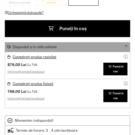
Altă combinație
curând
Ce înseamnă statusurile?
Puneți în coș
Disponibil și în altă calitate
Cumpărați produs resigilat
876,00 Lei
Cu TVA
Puneți în
Informații privind produsul
coș
Cumpărați produs folosit
766,00 Lei
Cu TVA
Puneți în
Informații privind produsul
coș
Momentan indisponibil!
Termen de livrare: 3 - 4 zile lucrătoare