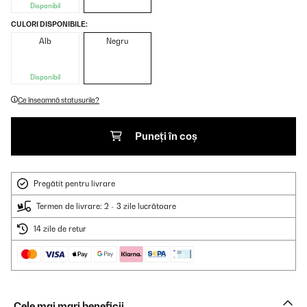
Disponibil
CULORI DISPONIBILE:
Alb
Negru
Disponibil
Ce înseamnă statusurile?
Puneți în coș
Pregătit pentru livrare
Termen de livrare: 2 - 3 zile lucrătoare
14 zile de retur
Cele mai mari beneficii