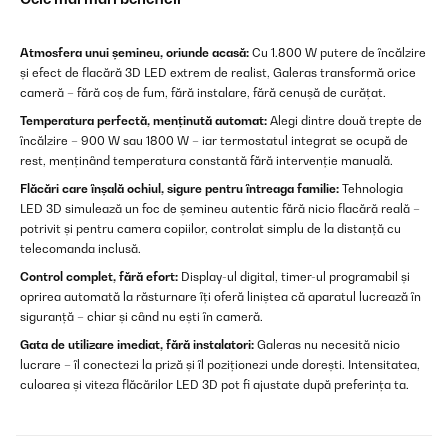
Atmosfera unui șemineu, oriunde acasă:
Cu 1.800 W putere de încălzire
și efect de flacără 3D LED extrem de realist, Galeras transformă orice
cameră – fără coș de fum, fără instalare, fără cenușă de curățat.
Temperatura perfectă, menținută automat:
Alegi dintre două trepte de
încălzire – 900 W sau 1800 W – iar termostatul integrat se ocupă de
rest, menținând temperatura constantă fără intervenție manuală.
Flăcări care înșală ochiul, sigure pentru întreaga familie:
Tehnologia
LED 3D simulează un foc de șemineu autentic fără nicio flacără reală –
potrivit și pentru camera copiilor, controlat simplu de la distanță cu
telecomanda inclusă.
Control complet, fără efort:
Display-ul digital, timer-ul programabil și
oprirea automată la răsturnare îți oferă liniștea că aparatul lucrează în
siguranță – chiar și când nu ești în cameră.
Gata de utilizare imediat, fără instalatori:
Galeras nu necesită nicio
lucrare – îl conectezi la priză și îl poziționezi unde dorești. Intensitatea,
culoarea și viteza flăcărilor LED 3D pot fi ajustate după preferința ta.