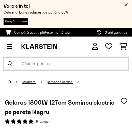
Vara e în toi
Cele mai bune reduceri de până la 55%
Cumpărați acum
Cumpără acum, plătește mai târziu
3 ani garanție
Calorifere
Șeminee electrice
Galeras 1800W 127cm Șemineu electric
pe perete Negru
8 ratinguri