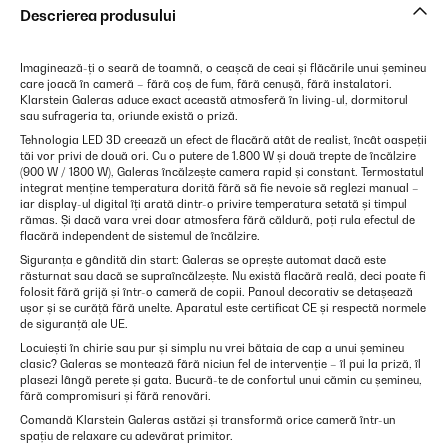
Descrierea produsului
Imaginează-ți o seară de toamnă, o ceașcă de ceai și flăcările unui șemineu
care joacă în cameră – fără coș de fum, fără cenușă, fără instalatori.
Klarstein Galeras aduce exact această atmosferă în living-ul, dormitorul
sau sufrageria ta, oriunde există o priză.
Tehnologia LED 3D creează un efect de flacără atât de realist, încât oaspeții
tăi vor privi de două ori. Cu o putere de 1.800 W și două trepte de încălzire
(900 W / 1800 W), Galeras încălzește camera rapid și constant. Termostatul
integrat menține temperatura dorită fără să fie nevoie să reglezi manual –
iar display-ul digital îți arată dintr-o privire temperatura setată și timpul
rămas. Și dacă vara vrei doar atmosfera fără căldură, poți rula efectul de
flacără independent de sistemul de încălzire.
Siguranța e gândită din start: Galeras se oprește automat dacă este
răsturnat sau dacă se supraîncălzește. Nu există flacără reală, deci poate fi
folosit fără grijă și într-o cameră de copii. Panoul decorativ se detașează
ușor și se curăță fără unelte. Aparatul este certificat CE și respectă normele
de siguranță ale UE.
Locuiești în chirie sau pur și simplu nu vrei bătaia de cap a unui șemineu
clasic? Galeras se montează fără niciun fel de intervenție – îl pui la priză, îl
plasezi lângă perete și gata. Bucură-te de confortul unui cămin cu șemineu,
fără compromisuri și fără renovări.
Comandă Klarstein Galeras astăzi și transformă orice cameră într-un
spațiu de relaxare cu adevărat primitor.