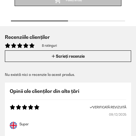
Puneți în coș
Recenziile clienților
8 ratinguri
Scrieți recenzie
Nu există nici o recenzie la acest produs.
Opinii ale clienților din alte țări
VERIFICATĂ REVIZUITĂ
09/12/2025
Super