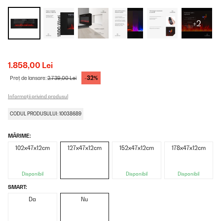
+2
1.858,00 Lei
-32%
Preț de lansare:
2.739,00 Lei
Informații privind produsul
CODUL PRODUSULUI: 10038689
MĂRIME:
102x47x12cm
127x47x12cm
152x47x12cm
178x47x12cm
Disponibil
Disponibil
Disponibil
SMART:
Da
Nu