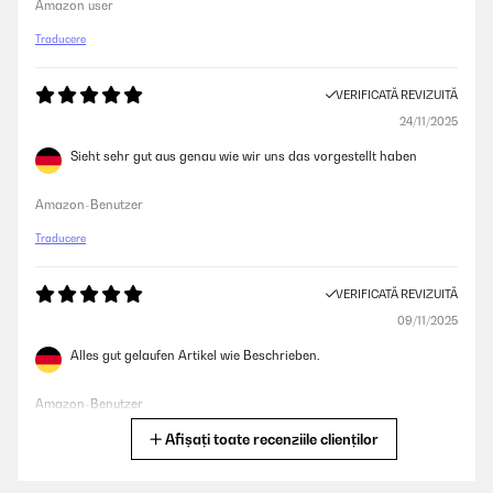
Amazon user
Traducere
VERIFICATĂ REVIZUITĂ
24/11/2025
Sieht sehr gut aus genau wie wir uns das vorgestellt haben
Amazon-Benutzer
Traducere
VERIFICATĂ REVIZUITĂ
09/11/2025
Alles gut gelaufen Artikel wie Beschrieben.
Amazon-Benutzer
Afișați toate recenziile clienților
Traducere