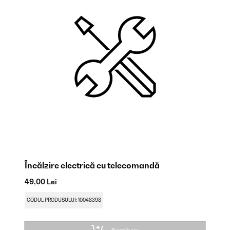
Încălzire electrică cu telecomandă
Su
49,00 Lei
49
CODUL PRODUSULUI: 10048398
CO