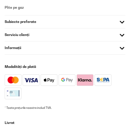
Plite pe gaz
VERIFICATĂ REVIZUITĂ
04/11/2022
Subiecte preferate
Es ist gut und leise.
Serviciu clienți
Amazon-Benutzer
Informații
Traducere
Modalități de plată
* Toate prețurile noastre includ TVA.
Livrat