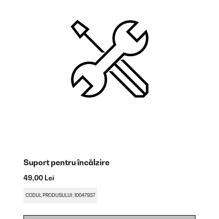
Suport pentru încălzire
Șu
49,00 Lei
21
CODUL PRODUSULUI: 10047937
CO