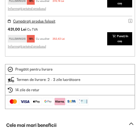
FULLSWING18
-18%
Cu voucher:
374,74 Lei
coș
Informații privind produsul
Cumpărați produs folosit
431,00 Lei
Cu TVA
Puneți în
FULLSWING18
-18%
Cu voucher:
353,42 Lei
coș
Informații privind produsul
Pregătit pentru livrare
Termen de livrare: 2 - 3 zile lucrătoare
14 zile de retur
Cele mai mari beneficii