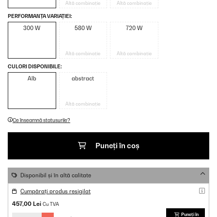
Altă combinație
Altă combinație
PERFORMANȚA VARIAȚIEI:
300 W
580 W
720 W
Altă combinație
Altă combinație
CULORI DISPONIBILE:
Alb
abstract
Altă combinație
Ce înseamnă statusurile?
Puneți în coș
Disponibil și în altă calitate
Cumpărați produs resigilat
457,00 Lei
Cu TVA
Puneți în