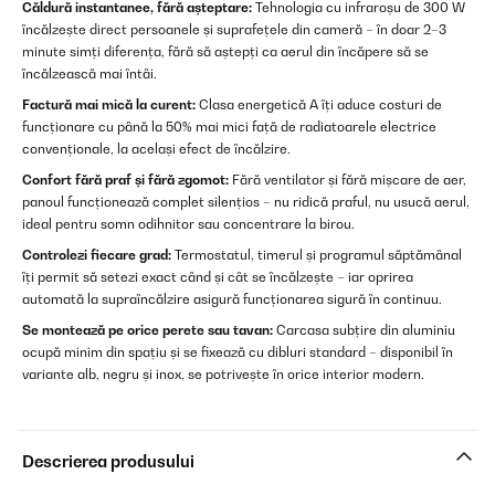
Căldură instantanee, fără așteptare:
Tehnologia cu infraroșu de 300 W
încălzește direct persoanele și suprafețele din cameră – în doar 2–3
minute simți diferența, fără să aștepți ca aerul din încăpere să se
încălzească mai întâi.
Factură mai mică la curent:
Clasa energetică A îți aduce costuri de
funcționare cu până la 50% mai mici față de radiatoarele electrice
convenționale, la același efect de încălzire.
Confort fără praf și fără zgomot:
Fără ventilator și fără mișcare de aer,
panoul funcționează complet silențios – nu ridică praful, nu usucă aerul,
ideal pentru somn odihnitor sau concentrare la birou.
Controlezi fiecare grad:
Termostatul, timerul și programul săptămânal
îți permit să setezi exact când și cât se încălzește – iar oprirea
automată la supraîncălzire asigură funcționarea sigură în continuu.
Se montează pe orice perete sau tavan:
Carcasa subțire din aluminiu
ocupă minim din spațiu și se fixează cu dibluri standard – disponibil în
variante alb, negru și inox, se potrivește în orice interior modern.
Descrierea produsului