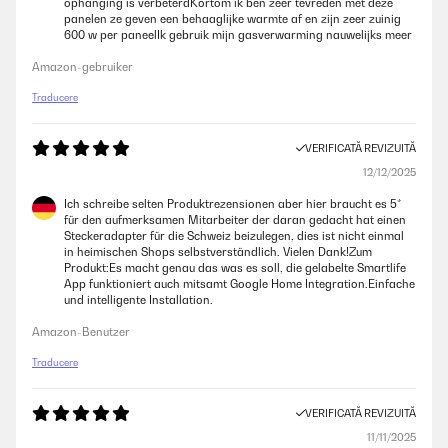
ophanging is verbeterdKortom ik ben zeer tevreden met deze
panelen ze geven een behaaglijke warmte af en zijn zeer zuinig
600 w per paneelIk gebruik mijn gasverwarming nauwelijks meer
Amazon-gebruiker
Traducere
VERIFICATĂ REVIZUITĂ
12/12/2025
Ich schreibe selten Produktrezensionen aber hier braucht es 5*
für den aufmerksamen Mitarbeiter der daran gedacht hat einen
Steckeradapter für die Schweiz beizulegen, dies ist nicht einmal
in heimischen Shops selbstverständlich. Vielen Dank!Zum
Produkt:Es macht genau das was es soll, die gelabelte Smartlife
App funktioniert auch mitsamt Google Home Integration.Einfache
und intelligente Installation.
Amazon-Benutzer
Traducere
VERIFICATĂ REVIZUITĂ
11/11/2025