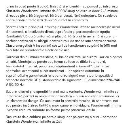
Iarna în casă poate fi caldă, liniștită și eficientă – cu panoul cu infraroșu
Klarstein Wonderwall Infinite de 300 W simți căldura în doar 2–3 minute,
direct pe piele, fără zgomot, fără aer uscat, fără așteptare. Ca razele de
soare printr-o fereastră de iarnă, direct în camera ta.
Secretul stă în principiul infraroșu: Wonderwall Infinite nu încălzește aerul
din cameră, ci încălzește direct suprafețele și persoanele din spațiu.
Rezultatul? Căldură uniformă și plăcută, fără praf în aer și fără curenți –
perfect pentru cei cu alergii, pentru biroul de acasă sau pentru dormitor.
Clasa energetică A înseamnă costuri de funcționare cu până la 50% mai
mici față de radiatoarele electrice clasice.
Carcasa din aluminiu rezistent, cu lac de calitate, se curăță ușor cu o cârpă
umedă. Montajul pe perete sau tavan se face cu dibluri standard.
Termostatul integrat, programul săptămânal și timerul îți permit să
controlezi exact când și cât încălzești – iar oprirea automată la
supraîncălzire garantează funcționarea sigură non-stop. Dispozitivul
respectă normele CE și standardele de siguranță UE, alimentare 220–240
V, 50/60 Hz.
Subțire, discret și disponibil în mai multe variante, Wonderwall Infinite se
integrează perfect în orice interior modern – nu un radiator voluminos, ci
un element de design. Ca supliment la centrala termică, în construcții noi
sau pentru încălzirea țintită a unor camere individuale, Wonderwall Infinite
livrează căldură radiantă uniformă pe tot parcursul anului.
Bucură-te de o căldură pe care o simți, dar pe care nu o auzi – comandă
Klarstein Wonderwall Infinite astăzi.