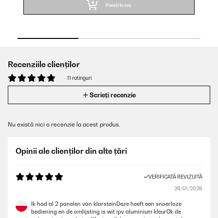
Puneți în coș
Recenziile clienților
11 ratinguri
Scrieți recenzie
Nu există nici o recenzie la acest produs.
Opinii ale clienților din alte țări
VERIFICATĂ REVIZUITĂ
26/01/2026
Ik had al 2 panelen van klarsteinDeze heeft een snoerloze
bediening en de omlijsting is wit ipv aluminium kleurOk de