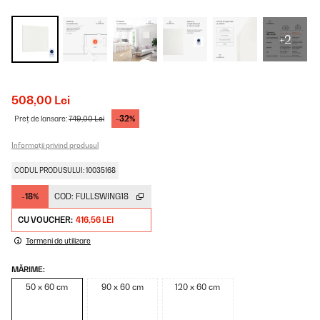
+2
508,00 Lei
-32%
Preț de lansare:
749,00 Lei
Informații privind produsul
CODUL PRODUSULUI: 10035168
-18%
COD:
FULLSWING18
CU VOUCHER:
416,56 LEI
Termeni de utilizare
MĂRIME:
50 x 60 cm
90 x 60 cm
120 x 60 cm