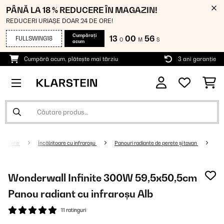
PÂNĂ LA 18 % REDUCERE ÎN MAGAZIN!
REDUCERI URIAȘE DOAR 24 DE ORE!
Cumpărați
13
00
55
FULLSWING18
O
M
S
acum
Cumpără acum, plătește mai târziu
3 ani garanție
alorifere
Încălzitoare cu infraroșu
Panouri radiante de perete şi tavan
Wonderwall Infinite 300W 59,5x50,5cm
Panou radiant cu infraroșu Alb
11 ratinguri