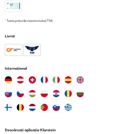
gegenseitig in der Nähe befinden müssen, um auch entsprechend
aufeinander reagieren zu können.
Amazon-Benutzer
* Toate prețurile noastre includ TVA.
Traducere
Livrat
VERIFICATĂ REVIZUITĂ
23/04/2023
Produkt ist für den Preis okay
Internațional
Amazon-Benutzer
Traducere
VERIFICATĂ REVIZUITĂ
02/12/2022
Sehr gut Gerät mit einer schneller liefertermine und funktioniert
ein wunderbar.
Amazon-Benutzer
Descărcați aplicația Klarstein
Traducere