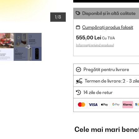
Disponibil și în altă calitate
1/8
Cumpărați produs folosit
555,00 Lei
Cu TVA
Informații privind produsul
+3
Pregătit pentru livrare
Termen de livrare: 2 - 3 zil
14 zile de retur
Cele mai mari benef