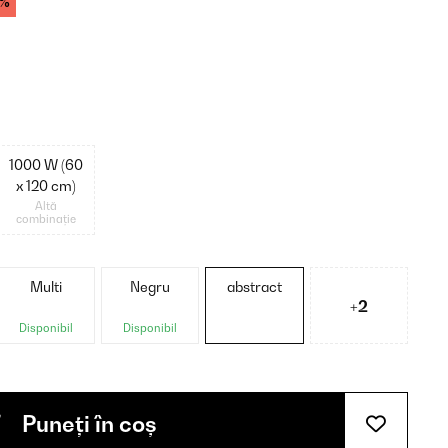
2%
1000 W (60
x 120 cm)
Altă
combinație
Multi
Negru
abstract
+2
Disponibil
Disponibil
Puneți în coș