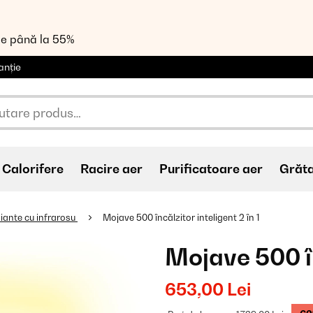
de până la 55%
anție
Calorifere
Racire aer
Purificatoare aer
Grăt
iante cu infrarosu
Mojave 500 încălzitor inteligent 2 în 1
Mojave 500 în
653,00 Lei