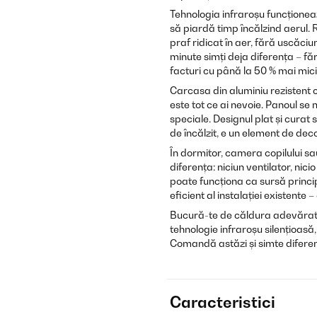
Tehnologia infraroșu funcționeaz
să piardă timp încălzind aerul. 
praf ridicat în aer, fără uscăci
minute simți deja diferența – fă
facturi cu până la 50 % mai mici
Carcasa din aluminiu rezistent 
este tot ce ai nevoie. Panoul se
speciale. Designul plat și curat 
de încălzit, e un element de deco
În dormitor, camera copilului s
diferența: niciun ventilator, nic
poate funcționa ca sursă princi
eficient al instalației existente
Bucură-te de căldura adevărat
tehnologie infraroșu silențioasă
Comandă astăzi și simte diferen
Caracteristici