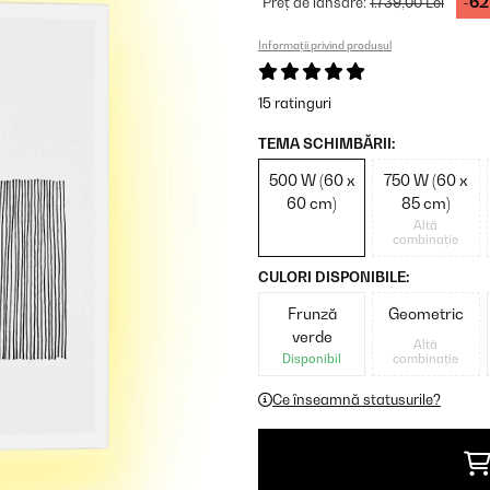
-6
Preț de lansare:
1.739,00 Lei
Informații privind produsul
15 ratinguri
TEMA SCHIMBĂRII:
500 W (60 x
750 W (60 x
60 cm)
85 cm)
Altă
combinație
CULORI DISPONIBILE:
Frunză
Geometric
verde
Altă
Disponibil
combinație
Ce înseamnă statusurile?