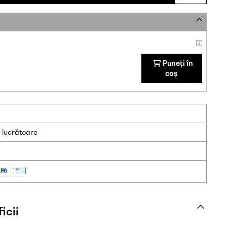
Puneți în
coș
e lucrătoare
icii