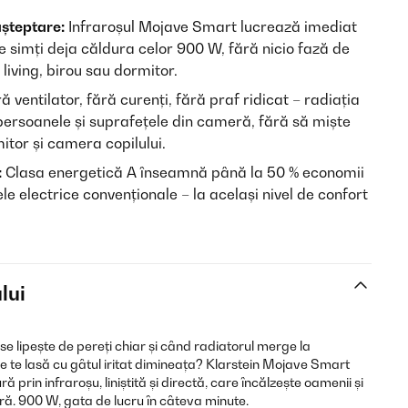
așteptare:
Infraroșul Mojave Smart lucrează imediat
e simți deja căldura celor 900 W, fără nicio fază de
 living, birou sau dormitor.
ă ventilator, fără curenți, fără praf ridicat – radiația
 persoanele și suprafețele din cameră, fără să miște
mitor și camera copilului.
:
Clasa energetică A înseamnă până la 50 % economii
le electrice convenționale – la același nivel de confort
lui
 se lipește de pereți chiar și când radiatorul merge la
te lasă cu gâtul iritat dimineața? Klarstein Mojave Smart
prin infraroșu, liniștită și directă, care încălzește oamenii și
ră. 900 W, gata de lucru în câteva minute.