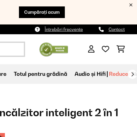
Cumpărați acum
Întrebări frecvente
Contact
are
Totul pentru grădină
Audio și Hifi
Reduceri
N
călzitor inteligent 2 în 1