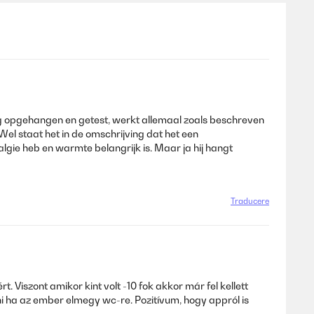
ng opgehangen en getest, werkt allemaal zoals beschreven
Wel staat het in de omschrijving dat het een
lgie heb en warmte belangrijk is. Maar ja hij hangt
Traducere
 Viszont amikor kint volt -10 fok akkor már fel kellett
ni ha az ember elmegy wc-re. Pozitívum, hogy appról is