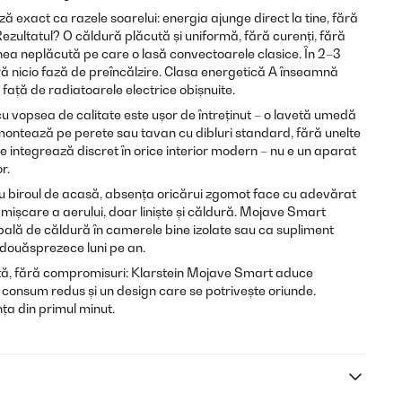
ă exact ca razele soarelui: energia ajunge direct la tine, fără
Rezultatul? O căldură plăcută și uniformă, fără curenți, fără
unea neplăcută pe care o lasă convectoarele clasice. În 2–3
ră nicio fază de preîncălzire. Clasa energetică A înseamnă
 față de radiatoarele electrice obișnuite.
cu vopsea de calitate este ușor de întreținut – o lavetă umedă
 montează pe perete sau tavan cu dibluri standard, fără unelte
se integrează discret în orice interior modern – nu e un aparat
r.
au biroul de acasă, absența oricărui zgomot face cu adevărat
io mișcare a aerului, doar liniște și căldură. Mojave Smart
pală de căldură în camerele bine izolate sau ca supliment
 – douăsprezece luni pe an.
ă, fără compromisuri: Klarstein Mojave Smart aduce
, consum redus și un design care se potrivește oriunde.
ța din primul minut.