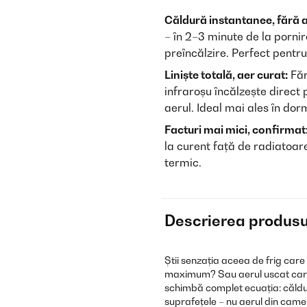
Căldură instantanee, fără 
– în 2–3 minute de la pornir
preîncălzire. Perfect pentru
Liniște totală, aer curat:
Făr
infraroșu încălzește direct
aerul. Ideal mai ales în dor
Facturi mai mici, confirmat
la curent față de radiatoare
termic.
Descrierea produsu
Știi senzația aceea de frig care
maximum? Sau aerul uscat care 
schimbă complet ecuația: căldură 
suprafețele – nu aerul din came