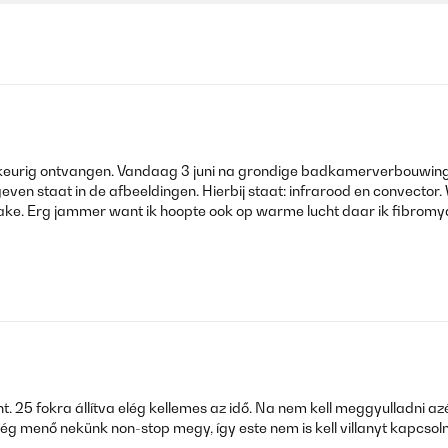
les keurig ontvangen. Vandaag 3 juni na grondige badkamerverbouwi
ven staat in de afbeeldingen. Hierbij staat: infrarood en convector. 
sprake. Erg jammer want ik hoopte ook op warme lucht daar ik fibromya
5 fokra állítva elég kellemes az idő. Na nem kell meggyulladni azért.
ég menő nekünk non-stop megy, így este nem is kell villanyt kapcsol