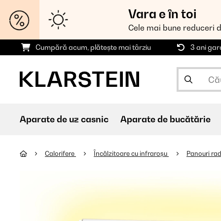
Vara e în toi
Cele mai bune reduceri 
Cumpără acum, plătește mai târziu
3 ani gar
Aparate de uz casnic
Aparate de bucătărie
Calorifere
Încălzitoare cu infraroșu
Panouri rad