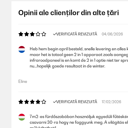
Opinii ale clienților din alte țări
VERIFICATĂ REVIZUITĂ
04/06/2026
Heb hem begin april besteld, snelle levering en al
maar het is totaal geen 2 in 1 apparaat zoals aangege
infraroodpaneel is en komt de 2 in 1 optie niet ter 
nu...hopelijk goede resultaat in de winter.
Eline
VERIFICATĂ REVIZUITĂ
17/02/2026
7m2-es fürdőszobában használjuk egyedüli fűtésként. 2
csavarni 30-ra hogy ne faggyunk meg. A világítás el
működtethető.