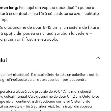
rmen lung:
Finisajul din vopsea epoxidică în pulbere
ură și contact zilnic fără să se deterioreze – calitate
timp.
u o adâncime de doar 8–12 cm și un sistem de fixare
ă spațiu din podea și nu lasă șuruburi la vedere –
ca și cum ar fi fost mereu acolo.
lui
confort și estetică. Klarstein Ontario este un calorifer electric
ign și încălzește ca un aparat serios – perfect pentru
eratura aleasă cu o precizie de ±0,5 °C: nu mai risipești
i ajustezi manual. Cu o adâncime de doar 8–12 cm, Ontario se
pe niciun centimetru din podeaua camerei. Sistemul de
iat cu peretele – fără șuruburi vizibile. Finisajul din vopsea