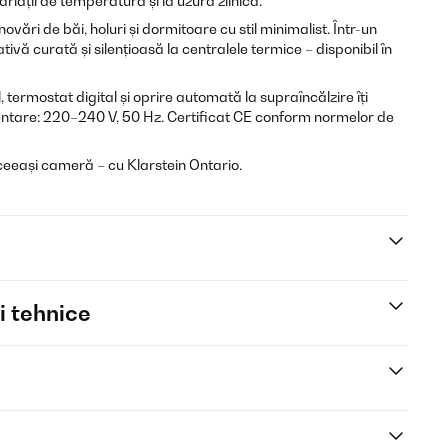
ariații de temperatură și la uzura zilnică.
ovări de băi, holuri și dormitoare cu stil minimalist. Într-un
tivă curată și silențioasă la centralele termice – disponibil în
ermostat digital și oprire automată la supraîncălzire îți
entare: 220–240 V, 50 Hz. Certificat CE conform normelor de
aceeași cameră – cu Klarstein Ontario.
i tehnice