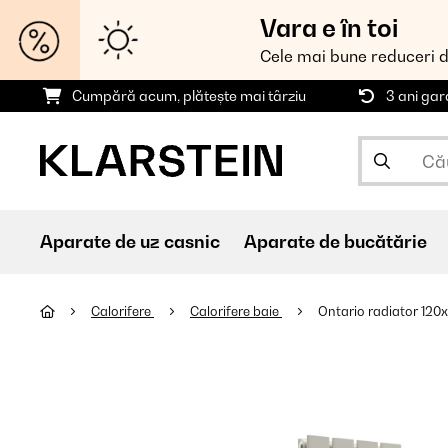
Vara e în toi
Cele mai bune reduceri 
Cumpără acum, plătește mai târziu
3 ani gar
Aparate de uz casnic
Aparate de bucătărie
Calorifere
Calorifere baie
Ontario radiator 120