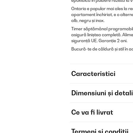
epoxidică în pulbere rezistă la v
Ontario e popular mai ales la ren
apartament închiriat, e o alterna
alb, negru și inox.
Timer săptămânal programabil, t
asigură liniștea completă. Alim
siguranță UE. Garanție 2 ani.
Bucură-te de căldură și stil în 
Caracteristici
Dimensiuni și detali
Ce va fi livrat
Termeni și condiții