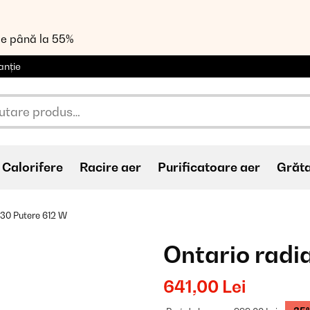
de până la 55%
anție
Calorifere
Racire aer
Purificatoare aer
Grăt
x30 Putere 612 W
Ontario radi
641,00 Lei