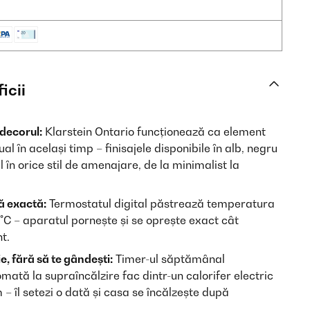
icii
decorul:
Klarstein Ontario funcționează ca element
ual în același timp – finisajele disponibile în alb, negru
l în orice stil de amenajare, de la minimalist la
ă exactă:
Termostatul digital păstrează temperatura
 °C – aparatul pornește și se oprește exact cât
t.
, fără să te gândești:
Timer-ul săptămânal
mată la supraîncălzire fac dintr-un calorifer electric
 îl setezi o dată și casa se încălzește după