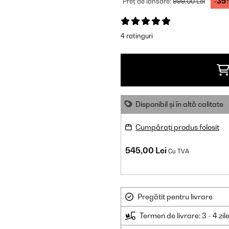
-35
Preț de lansare:
999,00 Lei
4 ratinguri
Disponibil și în altă calitate
Cumpărați produs folosit
545,00 Lei
Cu TVA
Pregătit pentru livrare
Termen de livrare: 3 - 4 zil