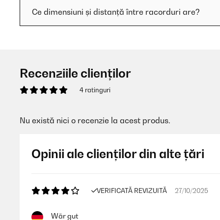
Ce dimensiuni și distanță între racorduri are?
Recenziile clienților
4 ratinguri
Nu există nici o recenzie la acest produs.
Opinii ale clienților din alte țări
VERIFICATĂ REVIZUITĂ
27/10/2025
Wär gut