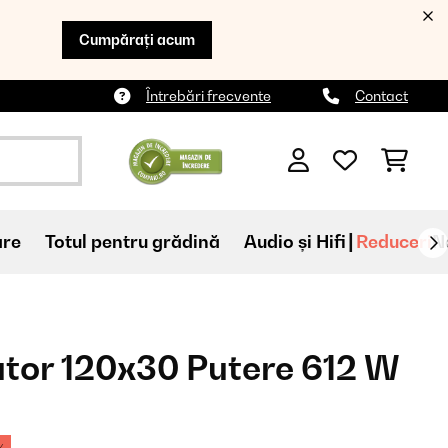
Cumpărați acum
Întrebări frecvente
Contact
are
Totul pentru grădină
Audio și Hifi
Reduceri
N
ator 120x30 Putere 612 W