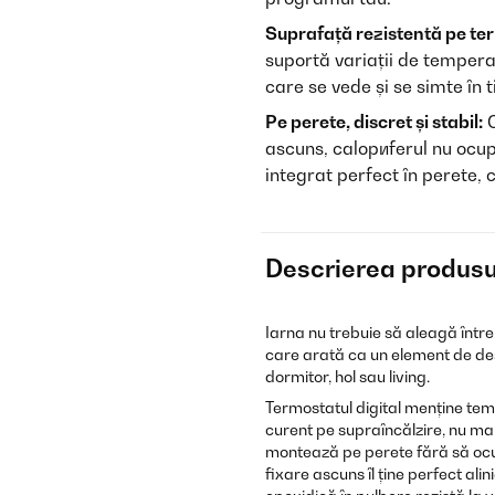
Suprafață rezistentă pe te
suportă variații de temperat
care se vede și se simte în 
Pe perete, discret și stabil:
C
ascuns, caloриferul nu ocup
integrat perfect în perete, 
Descrierea produsu
Iarna nu trebuie să aleagă între 
care arată ca un element de des
dormitor, hol sau living.
Termostatul digital menține temp
curent pe supraîncălzire, nu ma
montează pe perete fără să ocu
fixare ascuns îl ține perfect alin