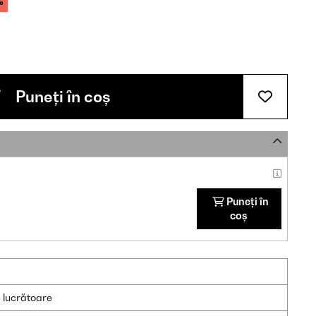
%
Puneți în coș
Puneți în
coș
e lucrătoare