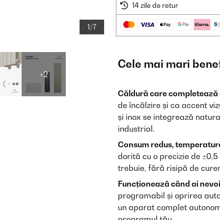
14 zile de retur
1/7
Cele mai mari benef
+2
Căldură care completează 
de încălzire și ca accent viz
și inox se integrează natura
industrial.
Consum redus, temperatur
dorită cu o precizie de ±0,5
trebuie, fără risipă de curen
Funcționează când ai nevoie
programabil și oprirea auto
un aparat complet autonom –
programul tău.