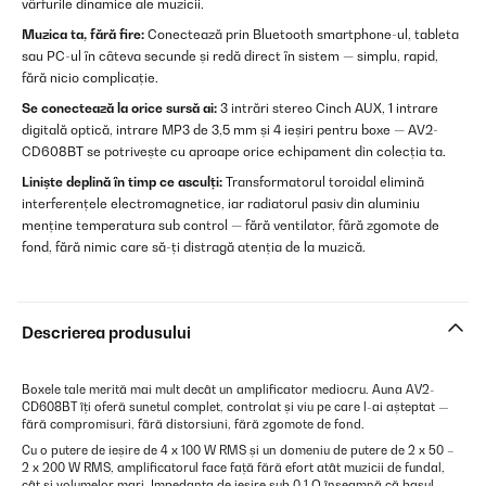
vârfurile dinamice ale muzicii.
Muzica ta, fără fire:
Conectează prin Bluetooth smartphone-ul, tableta
sau PC-ul în câteva secunde și redă direct în sistem — simplu, rapid,
fără nicio complicație.
Se conectează la orice sursă ai:
3 intrări stereo Cinch AUX, 1 intrare
digitală optică, intrare MP3 de 3,5 mm și 4 ieșiri pentru boxe — AV2-
CD608BT se potrivește cu aproape orice echipament din colecția ta.
Liniște deplină în timp ce asculți:
Transformatorul toroidal elimină
interferențele electromagnetice, iar radiatorul pasiv din aluminiu
menține temperatura sub control — fără ventilator, fără zgomote de
fond, fără nimic care să-ți distragă atenția de la muzică.
Descrierea produsului
Boxele tale merită mai mult decât un amplificator mediocru. Auna AV2-
CD608BT îți oferă sunetul complet, controlat și viu pe care l-ai așteptat —
fără compromisuri, fără distorsiuni, fără zgomote de fond.
Cu o putere de ieșire de 4 x 100 W RMS și un domeniu de putere de 2 x 50 –
2 x 200 W RMS, amplificatorul face față fără efort atât muzicii de fundal,
cât și volumelor mari. Impedanța de ieșire sub 0,1 Ω înseamnă că basul