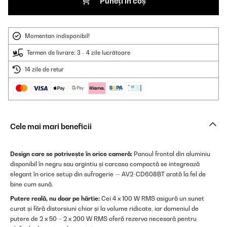
Puneți în coș
Momentan indisponibil!
Termen de livrare: 3 - 4 zile lucrătoare
14 zile de retur
Cele mai mari beneficii
Design care se potrivește în orice cameră:
Panoul frontal din aluminiu
disponibil în negru sau argintiu și carcasa compactă se integrează
elegant în orice setup din sufragerie — AV2-CD608BT arată la fel de
bine cum sună.
Putere reală, nu doar pe hârtie:
Cei 4 x 100 W RMS asigură un sunet
curat și fără distorsiuni chiar și la volume ridicate, iar domeniul de
putere de 2 x 50 – 2 x 200 W RMS oferă rezerva necesară pentru