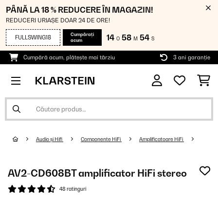
PÂNĂ LA 18 % REDUCERE ÎN MAGAZIN!
REDUCERI URIAȘE DOAR 24 DE ORE!
Cumpărați
14
58
54
FULLSWING18
O
M
S
acum
Cumpără acum, plătește mai târziu
3 ani garanție
Audio și Hifi
Componente HiFi
Amplificatoare HiFi
AV2-CD608BT amplificator HiFi stereo
48 ratinguri