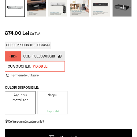
+1
874,00 Lei
Cu TVA
CODUL PRODUSULUI: 10034541
-18%
COD:
FULLSWING18
CU VOUCHER:
716,68 LEI
Termeni de utilizare
CULORI DISPONIBILE:
Argintiu
Negru
metalizat
Disponibil
Ce înseamnă statusurile?