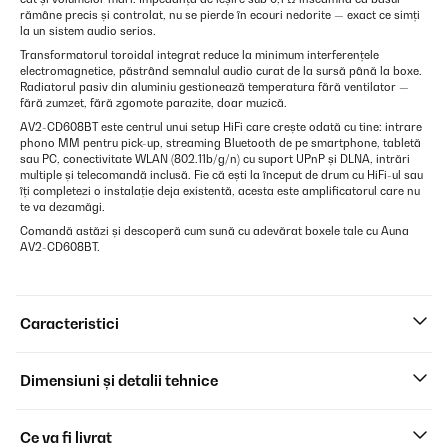
rămâne precis și controlat, nu se pierde în ecouri nedorite — exact ce simți
la un sistem audio serios.
Transformatorul toroidal integrat reduce la minimum interferențele
electromagnetice, păstrând semnalul audio curat de la sursă până la boxe.
Radiatorul pasiv din aluminiu gestionează temperatura fără ventilator —
fără zumzet, fără zgomote parazite, doar muzică.
AV2-CD608BT este centrul unui setup HiFi care crește odată cu tine: intrare
phono MM pentru pick-up, streaming Bluetooth de pe smartphone, tabletă
sau PC, conectivitate WLAN (802.11b/g/n) cu suport UPnP și DLNA, intrări
multiple și telecomandă inclusă. Fie că ești la început de drum cu HiFi-ul sau
îți completezi o instalație deja existentă, acesta este amplificatorul care nu
te va dezamăgi.
Comandă astăzi și descoperă cum sună cu adevărat boxele tale cu Auna
AV2-CD608BT.
Caracteristici
Dimensiuni și detalii tehnice
Ce va fi livrat