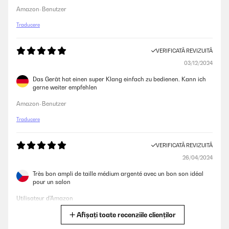
Amazon-Benutzer
Traducere
VERIFICATĂ REVIZUITĂ
03/12/2024
Das Gerät hat einen super Klang einfach zu bedienen. Kann ich
gerne weiter empfehlen
Amazon-Benutzer
Traducere
VERIFICATĂ REVIZUITĂ
26/04/2024
Très bon ampli de taille médium argenté avec un bon son idéal
pour un salon
Utilisateur d'Amazon
Afișați toate recenziile clienților
Traducere