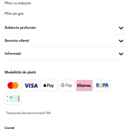
Plite cu inducție
Utilisateur d'Amazon
Plite pe gaz
Traducere
Subiecte preferate
VERIFICATĂ REVIZUITĂ
01/01/2024
Serviciu clienți
Non avrei mai immaginato che ad un prezzo così basso, questo
amplificatore funzionasse così bene! Dalle recensioni tutti ne
Informații
parlavano bene, e anche io do il massimo voto: nessun fruscio,
ottimo bilanciamento dei bassi e del Treble, varie uscite (aux,
CD/DVD, MP3, Bluetooth). L'amplificatore è molto leggere e in più,
viene fornito un telecomando. Sono molto soddisfatto
Modalități de plată
dell'acquisto; la consegna è sata fatta in tempi rapidi,
considerando che il prodotto arrivava dall'estero.
Utente Amazon
Traducere
VERIFICATĂ REVIZUITĂ
* Toate prețurile noastre includ TVA.
27/11/2023
Excellent amplificateur
Livrat