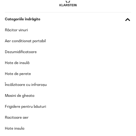
VERIFICATĂ REVIZUITĂ
15/02/2024
Categoriile îndrăgite
Rapporto qualità prezzo ottimo. Funziona bene, è potente il
giusto e sono davvero soddisfatto di averlo comprato.
Răcitor vinuri
Utente Amazon
Aer conditionat portabil
Traducere
Dezumidificatoare
Hote de insulă
VERIFICATĂ REVIZUITĂ
05/02/2024
Hote de perete
Reconditionné et d’occasion mais à tout le moins plus qu’en bon
Încălzitoare cu infraroșu
état (extérieur neuf)! Fait le job (afin de suppléer un ampli
Luxmann ancien et en attente de restauration) : l’amplification est
maximale en entrée (input) Phono et normale pour le quatre
Masini de gheata
autres entrées (CD, DVD, Aux,Tuner). En revanche, la
télécommande n’est pas aussi polyvalente que souhaité : seules
Frigidere pentru băuturi
les touches STANBY (mise en veille), INPUT (entrée / par défaut =
Phono), VOL+, VOL-, MUTE) sont activés. Dommage que la touche
Racitoare aer
A-B (jusqu’à deux groupes d’enceintes : A ou B, A et B, ni A ni B)
ne fonctionne pas avec la télécommande (réinitialisable?) bien
Hote insula
qu’elle fonctionne en façade. Livraison rapide et soignée. Vendeur
à l’écoute.