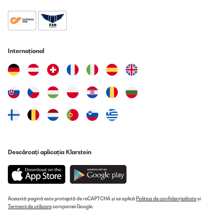
Utilisateur d'Amazon
Traducere
Internațional
VERIFICATĂ REVIZUITĂ
02/11/2023
… man einen aktiven Subwoofer an den HighLevel-
(Speaker)Anschluss anschließt. Dem Verstärker bleibt so
genügend unverzerrte Kraft für Hoch bis Mitteltief. Dann ist das
Teil überraschend gut (Gästezimmer). Würde ich wieder kaufen.
Habe sonst mehrere Zimmer mit HighEnd-Kandidaten im Haus.
Da sind dann mehr Stellen vor dem Komma des VK.
Amazon-Benutzer
Descărcați aplicația Klarstein
Traducere
VERIFICATĂ REVIZUITĂ
07/10/2023
Această pagină este protejată de reCAPTCHA și se aplică
Politica de confidențialitate
și
Termenii de utilizare
companiei Google.
ottimo prodotto