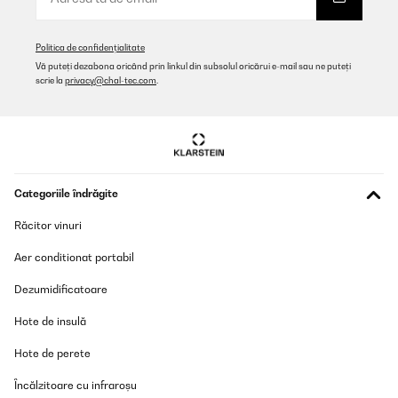
24/01/2025
il a déjà quelques heures de vols et ma fille l’aime
Politica de confidențialitate
beaucoup.Customisable a l’envie niveau déco.je conseille
Vă puteți dezabona oricând prin linkul din subsolul oricărui e-mail sau ne puteți
toutefois de l’enduire d’un vernis ou une lasure voir une huile/cire
scrie la
privacy@chal-tec.com
.
pour éviter les taches.
Utilisateur d'Amazon
Traducere
VERIFICATĂ REVIZUITĂ
Categoriile îndrăgite
06/01/2025
Răcitor vinuri
Bois de qualité, parfait.
Aer conditionat portabil
Utilisateur d'Amazon
Dezumidificatoare
Traducere
Hote de insulă
VERIFICATĂ REVIZUITĂ
Hote de perete
03/12/2024
Încălzitoare cu infraroșu
Cette tour a été très utile pour mon bébé dès lors qu’il savait bien