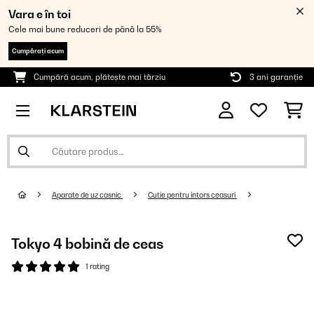
Vara e în toi
Cele mai bune reduceri de până la 55%
Cumpărați acum
Cumpără acum, plătește mai târziu
3 ani garanție
Aparate de uz casnic
Cutie pentru intors ceasuri
Tokyo 4 bobină de ceas
1 rating