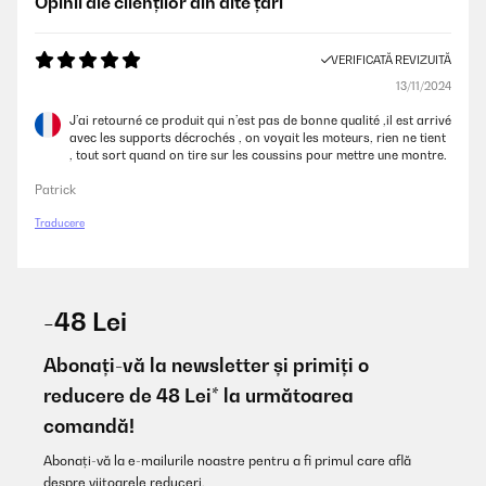
Opinii ale clienților din alte țări
VERIFICATĂ REVIZUITĂ
13/11/2024
J’ai retourné ce produit qui n’est pas de bonne qualité ,il est arrivé
avec les supports décrochés , on voyait les moteurs, rien ne tient
, tout sort quand on tire sur les coussins pour mettre une montre.
Patrick
Traducere
-48 Lei
Abonați-vă la newsletter și primiți o
reducere de 48 Lei* la următoarea
comandă!
Abonați-vă la e-mailurile noastre pentru a fi primul care află
despre viitoarele reduceri.