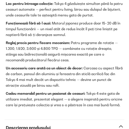
Loc pentru întreaga colecție:
Tokyo 4 găzduiește simultan până la patru
ceasuri automate — perfect pentru living, birou sau dulapul de bijuterii,
unde ceasurile tale te așteaptă mereu gata de purtat.
Funcționează fără să-l auzi:
Motorul japonez produce doar 15–20 dB în
timpul funcționării — un nivel atât de redus încât îl poți ține liniștit pe
noptieră fără să-ți deranjeze somnul.
Reglaj precis pentru fiecare mecanism:
Patru programe de rotație —
1.200, 1.920, 3.600 și 4.800 TPD — combinate cu rotație dreapta,
stânga sau bidirecțională asigură mișcarea exactă pe care o
recomandă producătorul fiecărui ceas.
Un accesoriu care arată ca un obiect de decor:
Carcasa cu aspect fibră
de carbon, panoul din aluminiu și fereastra din sticlă acrilică fac din
Tokyo 4 mai mult decât un dispozitiv tehnic — devine un punct de
atracție vizuală pe birou sau raft.
Cadou memorabil pentru un pasionat de ceasuri:
Tokyo 4 este gata de
utilizare imediat, prezentat elegant — o alegere inspirată pentru oricine
care își prețuiește colecția și vrea s-o păstreze în cea mai bună formă.
Descrierea produsului