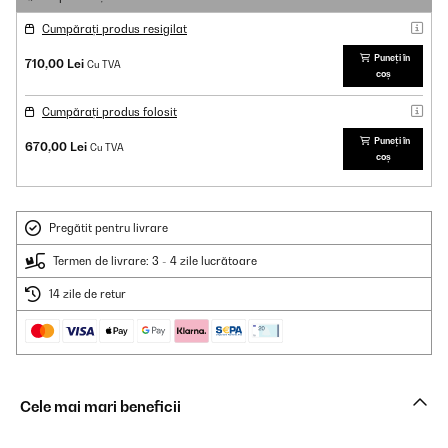
Cumpărați produs resigilat
Puneți în
710,00 Lei
Cu TVA
coș
Cumpărați produs folosit
Puneți în
670,00 Lei
Cu TVA
coș
Pregătit pentru livrare
Termen de livrare: 3 - 4 zile lucrătoare
14 zile de retur
Cele mai mari beneficii