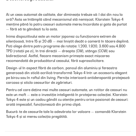
Ai un ceas automat de calitate, dar dimineața trebuie să-l dai din nou la
oră? Asta se întâmplă când mecanismul stă nemișcat. Klarstein Tokyo 4
menține până la patru ceasuri automate mereu încordate și gata de purtat
— fără să te gândești tu la asta.
Inima dispozitivului este un motor japonez cu funcționare extrem de
silențioasă, între 15 și 20 dB — mai liniștit decât o cameră în tăcere deplină.
Poți alege dintre patru programe de rotație: 1.200, 1.920, 3.600 sau 4.800
TPD (rotații pe zi), în trei direcții — dreapta (CW), stânga (CCW) sau
bidirecțional. Astfel, fiecare mecanism primește exact mișcarea
recomandată de producătorul ceasului, fără suprasolicitare.
Design-ul în aspect fibră de carbon, panoul din aluminiu și fereastra
generoasă din sticlă acrilică transformă Tokyo 4 într-un accesoriu elegant
pe birou sau în raftul din living. Pernița interioară antiderapantă protejează
carcasa și sticla ceasurilor de zgârieturi.
Pentru cel care deține mai multe ceasuri automate, un rotitor de ceasuri nu
este un moft — este o investiție inteligentă în protejarea colecției. Klarstein
Tokyo 4 este și un cadou gândit cu atenție pentru orice pasionat de ceasuri:
arată impecabil, funcționează din prima clipă.
Bucură-te de ceasurile tale la adevărata lor valoare — comandă Klarstein
Tokyo 4 și ai mereu colecția pregătită.