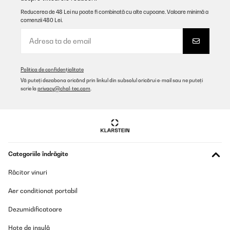
Reducerea de 48 Lei nu poate fi combinată cu alte cupoane. Valoare minimă a
comenzii 480 Lei.
Politica de confidențialitate
Vă puteți dezabona oricând prin linkul din subsolul oricărui e-mail sau ne puteți
scrie la
privacy@chal-tec.com
.
Categoriile îndrăgite
Răcitor vinuri
Aer conditionat portabil
Dezumidificatoare
Hote de insulă