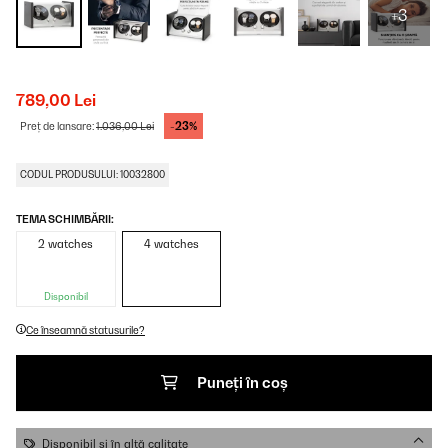
+3
789,00 Lei
-23%
Preț de lansare:
1.036,00 Lei
CODUL PRODUSULUI: 10032800
TEMA SCHIMBĂRII:
2 watches
4 watches
Disponibil
Ce înseamnă statusurile?
Puneți în coș
Disponibil și în altă calitate