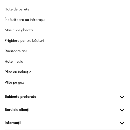
Hote de perete
Încălzitoare cu infraroșu
Masini de gheata
Frigidere pentru băuturi
Racitoare aer
Hote insula
Plite cu inducție
Plite pe gaz
Subiecte preferate
Serviciu clienți
Informații