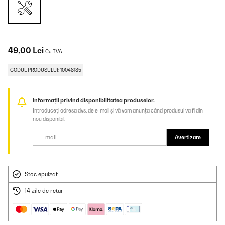
49,00 Lei
Cu TVA
CODUL PRODUSULUI: 10048185
Informații privind disponibilitatea produselor.
Introduceți adresa dvs. de e-mail și vă vom anunța când produsul va fi din
nou disponibil.
Avertizare
Stoc epuizat
14 zile de retur