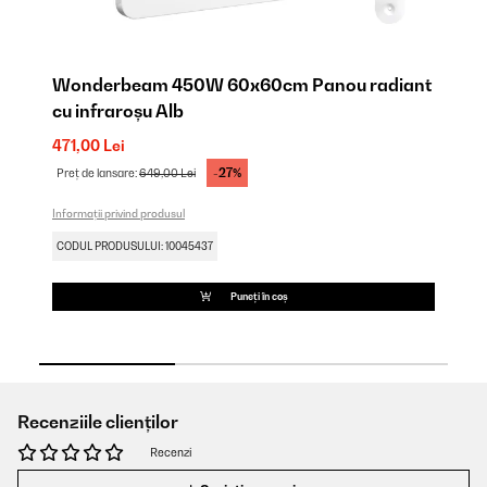
Wonderbeam 450W 60x60cm Panou radiant
W
cu infraroșu Alb
cu
471,00 Lei
61
-27%
Preț de lansare:
649,00 Lei
Pr
Informații privind produsul
Inf
CODUL PRODUSULUI: 10045437
CO
Puneți în coș
Recenziile clienților
Recenzi