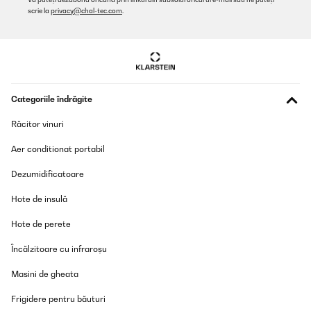
scrie la
privacy@chal-tec.com
.
Categoriile îndrăgite
Răcitor vinuri
Aer conditionat portabil
Dezumidificatoare
Hote de insulă
Hote de perete
Încălzitoare cu infraroșu
Masini de gheata
Frigidere pentru băuturi