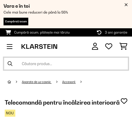
Vara e în toi
Cele mai bune reduceri de până la 55%
Cumpărați acum
Cumpără acum, plătește mai târziu
3 ani garanție
Aparate de uz casnic
Accesorii
Telecomandă pentru încălzirea interioară
NOU