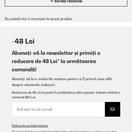
Scrieți recenzie
Nu există nici o recenzie la acest produs.
-48 Lei
Abonați-vă la newsletter și primiți o
reducere de 48 Lei* la următoarea
comandă!
Abonați-vă la e-mailurile noastre pentru a fi primul care află
despre viitoarele reduceri.
Reducerea de 48 Lei nu poate fi combinată cu alte cupoane. Valoare minimă a
comenzii 480 Lei.
Politica de confidențialitate
Vă puteți dezabona oricând prin linkul din subsolul oricărui e-mail sau ne puteți