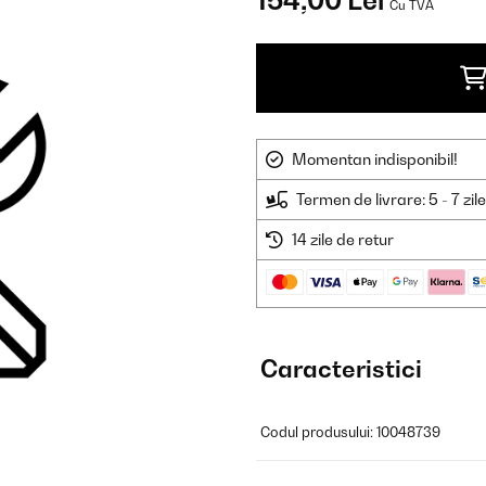
154,00 Lei
Cu TVA
Momentan indisponibil!
Termen de livrare: 5 - 7 zil
14 zile de retur
Caracteristici
Codul produsului: 10048739