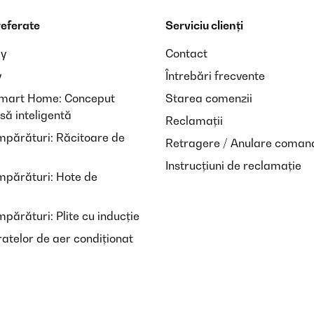
referate
Serviciu clienți
ay
Contact
y
Întrebări frecvente
Smart Home: Conceput
Starea comenzii
să inteligentă
Reclamații
mpărături: Răcitoare de
Retragere / Anulare coman
Instrucțiuni de reclamație
mpărături: Hote de
părături: Plite cu inducție
atelor de aer condiționat