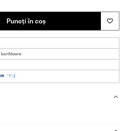
Puneți în coș
e lucrătoare