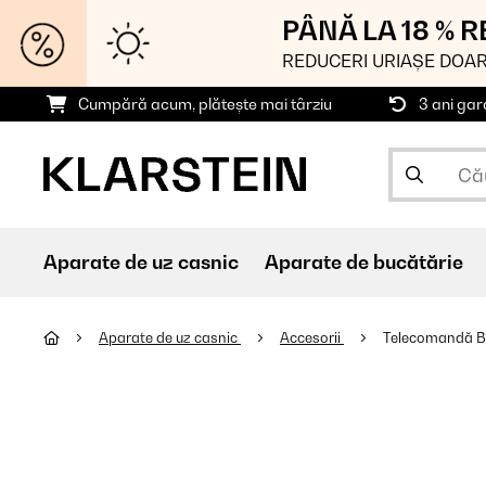
PÂNĂ LA 18 % 
REDUCERI URIAȘE DOAR
Cumpără acum, plătește mai târziu
3 ani gar
Aparate de uz casnic
Aparate de bucătărie
Aparate de uz casnic
Accesorii
Telecomandă B