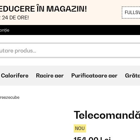
REDUCERE ÎN MAGAZIN!
FULLS
 24 DE ORE!
anție
Calorifere
Racire aer
Purificatoare aer
Grăt
reezecube
Telecomandă
NOU