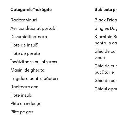
Categoriile îndrăgite
Subiecte p
Răcitor vinuri
Black Frid
Aer conditionat portabil
Singles Da
Dezumidificatoare
Klarstein 
pentru o ca
Hote de insulă
Ghid de cu
Hote de perete
vinuri
Încălzitoare cu infraroșu
Ghid de cu
Masini de gheata
bucătărie
Frigidere pentru băuturi
Ghid de cum
Racitoare aer
Ghidul apar
Hote insula
Plite cu inducție
Plite pe gaz