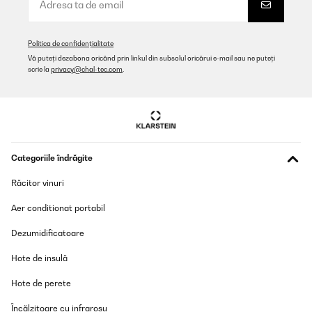
Politica de confidențialitate
Vă puteți dezabona oricând prin linkul din subsolul oricărui e-mail sau ne puteți
scrie la
privacy@chal-tec.com
.
Categoriile îndrăgite
Răcitor vinuri
Aer conditionat portabil
Dezumidificatoare
Hote de insulă
Hote de perete
Încălzitoare cu infraroșu