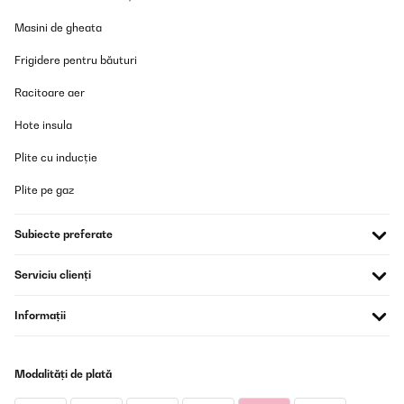
Masini de gheata
Frigidere pentru băuturi
Racitoare aer
Hote insula
Plite cu inducție
Plite pe gaz
Subiecte preferate
Serviciu clienți
Informații
Modalități de plată