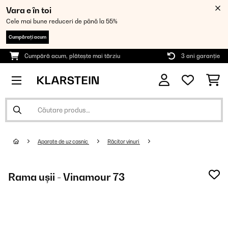
Vara e în toi
Cele mai bune reduceri de până la 55%
Cumpărați acum
Cumpără acum, plătește mai târziu
3 ani garanție
Aparate de uz casnic
Răcitor vinuri
Rama ușii - Vinamour 73