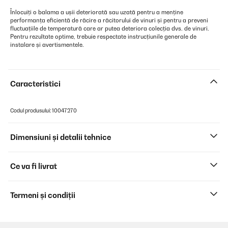
Înlocuiți o balama a ușii deteriorată sau uzată pentru a menține
performanța eficientă de răcire a răcitorului de vinuri și pentru a preveni
fluctuațiile de temperatură care ar putea deteriora colecția dvs. de vinuri.
Pentru rezultate optime, trebuie respectate instrucțiunile generale de
instalare și avertismentele.
Caracteristici
Codul produsului: 10047270
Dimensiuni și detalii tehnice
Ce va fi livrat
Termeni și condiții