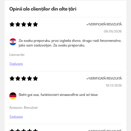
Opinii ale clienților din alte țări
VERIFICATĂ REVIZUITĂ
08/05/2026
Za svaku preporuku, prvo izgleda divno, drugo radi fenomenalno,
jako sam zadovoljan. Za svaku preporuku.
Leonardo
Traducere
VERIFICATĂ REVIZUITĂ
19/12/2025
Sieht gut aus, funktioniert einwandfrei und ist leise
Amazon-Benutzer
Traducere