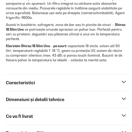
șampanie și vin spumant. Un filtru integrat cu cărbune activ absoarbe
mirosurile din mediu. Picioarele reglabile în înălțime asigură stabilitate pe
orice suprafață. Balamaua ușii este pe dreapta (neinterschimbabilă). Agent
frigorific: R600a.
Acasă în bucătărie, sufragerie, zona de bar sau în pivnița de vinuri –
Shiraz
18 Slim Uno
se potrivește oriunde apreciezi un pahar bun. Perfectă pentru
seri cu prietenii, degustări sau plăcerea zilnică a unui vin la temperatura
perfectă.
Klarstein Shiraz 18 Slim Uno – pe scurt:
capacitate 18 sticle, volum util 50
litri, temperatură reglabilă 7–18 °C, geam cu protecție UV, sistem de răcire
cu compresor silențios (max. 43 dB) și panou touch iluminat. Bucură-te de
fiecare pahar la temperatura lui ideală – colecția ta merită asta.
Caracteristici
Dimensiuni și detalii tehnice
Ce va fi livrat