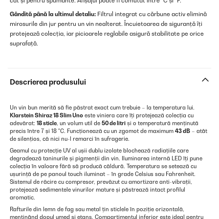
cât și pentru spumante. Afișajul poate fi comutat între °C și °F.
Gândită până la ultimul detaliu:
Filtrul integrat cu cărbune activ elimină
mirosurile din jur pentru un vin nealterat. Încuietoarea de siguranță îți
protejează colecția, iar picioarele reglabile asigură stabilitate pe orice
suprafață.
Descrierea produsului
Un vin bun merită să fie păstrat exact cum trebuie – la temperatura lui.
Klarstein Shiraz 18 Slim Uno
este viniera care îți protejează colecția cu
adevărat:
18 sticle
, un volum util de
50 de litri
și o temperatură menținută
precis între 7 și 18 °C. Funcționează cu un zgomot de maximum
43 dB
– atât
de silențios, că nici nu-l remarci în sufragerie.
Geamul cu protecție UV al ușii dublu izolate blochează radiațiile care
degradează taninurile și pigmenții din vin. Iluminarea internă LED îți pune
colecția în valoare fără să producă căldură. Temperatura se setează cu
ușurință de pe panoul touch iluminat – în grade Celsius sau Fahrenheit.
Sistemul de răcire cu compresor, prevăzut cu amortizare anti-vibrații,
protejează sedimentele vinurilor mature și păstrează intact profilul
aromatic.
Rafturile din lemn de fag sau metal țin sticlele în poziție orizontală,
menținând dopul umed și etanș. Compartimentul inferior este ideal pentru