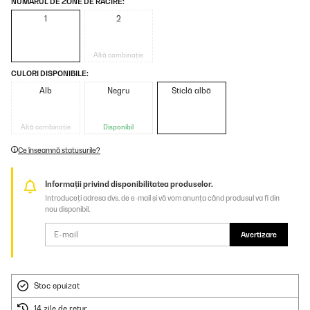
NUMĂRUL DE ZONE DE RĂCIRE:
1
2
Altă combinație
CULORI DISPONIBILE:
Alb
Negru
Sticlă albă
Altă combinație
Disponibil
Ce înseamnă statusurile?
Informații privind disponibilitatea produselor.
Introduceți adresa dvs. de e-mail și vă vom anunța când produsul va fi din
nou disponibil.
Avertizare
Stoc epuizat
14 zile de retur