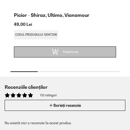
Picior - Shiraz, Ultimo, Vianamour
Ra
49,00 Lei
12
CODUL PRODUSULUI: 10047206
CO
Puneți în coș
Recenziile clienților
110 ratinguri
Scrieți recenzie
Nu există nici o recenzie la acest produs.