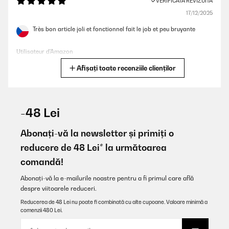
VERIFICATĂ REVIZUITĂ
17/12/2025
Très bon article joli et fonctionnel fait le job et peu bruyante
Utilisateur d'Amazon
Afișați toate recenziile clienților
Traducere
VERIFICATĂ REVIZUITĂ
14/12/2025
-48 Lei
Bellissime oltre alle mie aspettative
Abonați-vă la newsletter și primiți o
Utente Amazon
reducere de 48 Lei* la următoarea
comandă!
Traducere
Abonați-vă la e-mailurile noastre pentru a fi primul care află
VERIFICATĂ REVIZUITĂ
despre viitoarele reduceri.
07/12/2025
Reducerea de 48 Lei nu poate fi combinată cu alte cupoane. Valoare minimă a
comenzii 480 Lei.
Pünktliche Lieferung, schönes Design, ich habe ihn in weiß
bestellt, es passen sowohl Wein als auch Sekt Flaschen hinein.