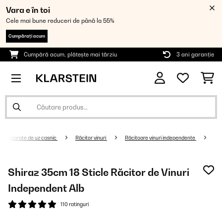
Vara e în toi
Cele mai bune reduceri de până la 55%
Cumpărați acum
Cumpără acum, plătește mai târziu
3 ani garanție
Aparate de uz casnic
Răcitor vinuri
Răcitoare vinuri independente
Shiraz 35cm 18 Sticle Răcitor de Vinuri
Independent Alb
110 ratinguri