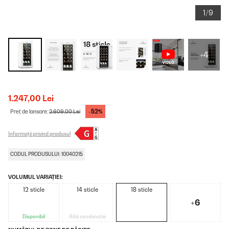
1/9
+4
1.247,00 Lei
-52%
Preț de lansare:
2.609,00 Lei
Informații privind produsul
CODUL PRODUSULUI: 10040215
VOLUMUL VARIAȚIEI:
12 sticle
14 sticle
18 sticle
+6
Disponibil
Altă combinație