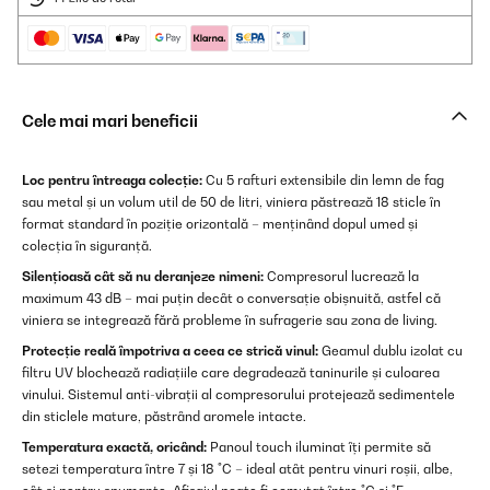
Cele mai mari beneficii
Loc pentru întreaga colecție:
Cu 5 rafturi extensibile din lemn de fag
sau metal și un volum util de 50 de litri, viniera păstrează 18 sticle în
format standard în poziție orizontală – menținând dopul umed și
colecția în siguranță.
Silențioasă cât să nu deranjeze nimeni:
Compresorul lucrează la
maximum 43 dB – mai puțin decât o conversație obișnuită, astfel că
viniera se integrează fără probleme în sufragerie sau zona de living.
Protecție reală împotriva a ceea ce strică vinul:
Geamul dublu izolat cu
filtru UV blochează radiațiile care degradează taninurile și culoarea
vinului. Sistemul anti-vibrații al compresorului protejează sedimentele
din sticlele mature, păstrând aromele intacte.
Temperatura exactă, oricând:
Panoul touch iluminat îți permite să
setezi temperatura între 7 și 18 °C – ideal atât pentru vinuri roșii, albe,