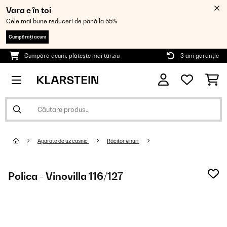
Vara e în toi
Cele mai bune reduceri de până la 55%
Cumpărați acum
Cumpără acum, plătește mai târziu
3 ani garanție
Aparate de uz casnic
Răcitor vinuri
Polica - Vinovilla 116/127