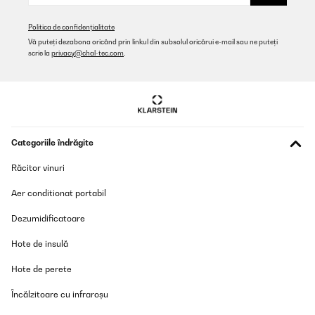
Politica de confidențialitate
Vă puteți dezabona oricând prin linkul din subsolul oricărui e-mail sau ne puteți
scrie la
privacy@chal-tec.com
.
Categoriile îndrăgite
Răcitor vinuri
Aer conditionat portabil
Dezumidificatoare
Hote de insulă
Hote de perete
Încălzitoare cu infraroșu