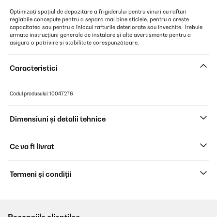
Optimizați spațiul de depozitare a frigiderului pentru vinuri cu rafturi
reglabile concepute pentru a separa mai bine sticlele, pentru a crește
capacitatea sau pentru a înlocui rafturile deteriorate sau învechite. Trebuie
urmate instrucțiuni generale de instalare și alte avertismente pentru a
asigura o potrivire și stabilitate corespunzătoare.
Caracteristici
Codul produsului: 10047276
Dimensiuni și detalii tehnice
Ce va fi livrat
Termeni și condiții