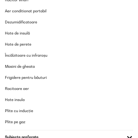
habe das Kochfeld nun zwei Jahre in Gebrauch und würde es für
Aer conditionat portabil
den Preis definitiv wieder kaufen.klar muss man ein paar
Abstriche machen, es ist nicht komplett geräuschlos, bei
Dezumidificatoare
manchen Töpfen/Pfannen brummt es etwas jedoch kommt die
Induktionskraft an und bringt alles super schnell zum Kochen. Es
Hote de insulă
gibt auch eine praktische Warmhalte Funktion.Wenn man mit drei
größeren Töpfen und Pfannen kocht, ist man logischerweise
aufgrund der kompakten Anordnung etwas eingeschränkt. (z. b.
Hote de perete
Große Pfanne, großer Suppen/Nudeltopf + größerer Topf für Soße
wird kaum/nicht funktionieren)
Încălzitoare cu infraroșu
Amazon-Benutzer
Masini de gheata
Traducere
Frigidere pentru băuturi
VERIFICATĂ REVIZUITĂ
Racitoare aer
29/01/2026
Hote insula
Les évaluations indiquent "achat vérifié"... Or, je peux laisser une
évaluation sans avoir acheté le produit ??
Plite cu inducție
Nathalie
Plite pe gaz
Traducere
Subiecte preferate