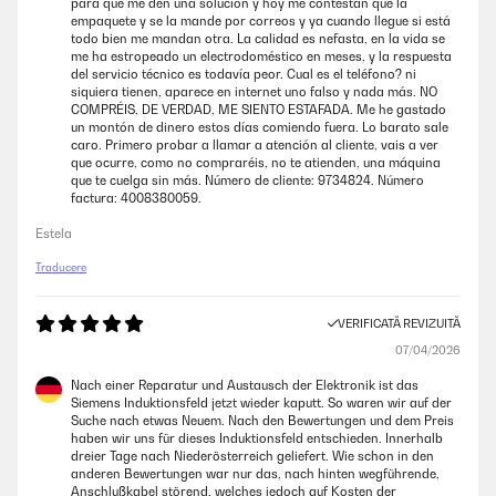
para que me den una solución y hoy me contestan que la
empaquete y se la mande por correos y ya cuando llegue si está
todo bien me mandan otra. La calidad es nefasta, en la vida se
me ha estropeado un electrodoméstico en meses, y la respuesta
del servicio técnico es todavía peor. Cual es el teléfono? ni
siquiera tienen, aparece en internet uno falso y nada más. NO
COMPRÉIS, DE VERDAD, ME SIENTO ESTAFADA. Me he gastado
un montón de dinero estos días comiendo fuera. Lo barato sale
caro. Primero probar a llamar a atención al cliente, vais a ver
que ocurre, como no compraréis, no te atienden, una máquina
que te cuelga sin más. Número de cliente: 9734824. Número
factura: 4008380059.
Estela
Traducere
VERIFICATĂ REVIZUITĂ
07/04/2026
Nach einer Reparatur und Austausch der Elektronik ist das
Siemens Induktionsfeld jetzt wieder kaputt. So waren wir auf der
Suche nach etwas Neuem. Nach den Bewertungen und dem Preis
haben wir uns für dieses Induktionsfeld entschieden. Innerhalb
dreier Tage nach Niederösterreich geliefert. Wie schon in den
anderen Bewertungen war nur das, nach hinten wegführende,
Anschlußkabel störend, welches jedoch auf Kosten der