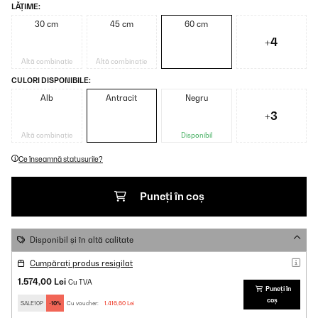
LĂȚIME:
30 cm
45 cm
60 cm
+4
Altă combinație
Altă combinație
CULORI DISPONIBILE:
Alb
Antracit
Negru
+3
Altă combinație
Disponibil
Ce înseamnă statusurile?
Puneți în coș
Disponibil și în altă calitate
Cumpărați produs resigilat
1.574,00 Lei
Cu TVA
Puneți în
coș
SALE10P
-10%
Cu voucher:
1.416,60 Lei