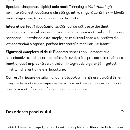
Spațiu extins pentru tigăi și oale mari:
Tehnologia
VarioHeating
îți
permite să unești două zone din stânga într-o singură zonă Flex — ideală
pentru tigăi late, tăvi sau oale mari de ciorbă.
Integrat perfect în bucătăria ta:
Câmpul de gătit este destinat
încorporării în blatul bucătăriei și vine complet cu materialele de montaj
necesare — instalarea este simplă, iar rezultatul este o suprafață din
vitroceramică elegantă, perfect integrată în mobilierul existent.
Siguranță completă, zi de zi:
Blocarea pentru copii, protecția la
supraîncălzire, indicatorul de căldură reziduală și protecția la revărsare
funcționează împreună ca un sistem integrat de siguranță — gătești
liniștit, indiferent cine e în bucătărie.
Confort în fiecare detaliu:
Funcțiile Stop&Go, menținere caldă și timer
integrat te scutesc de supraveghere constantă — poți părăsi bucătăria
câteva minute fără să-ți faci griji pentru mâncare.
Descrierea produsului
Gătitul devine mai rapid, mai ordonat și mai plăcut cu
Klarstein
Delicatessa