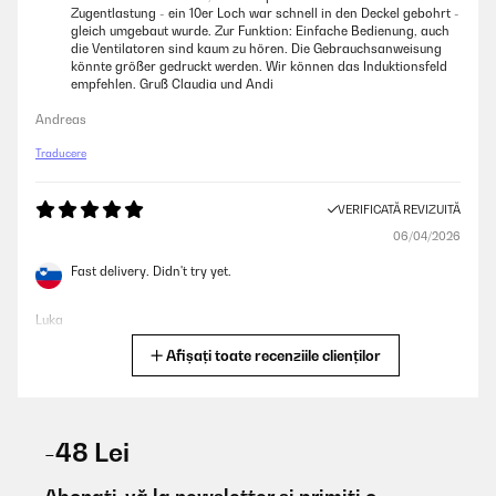
Zugentlastung - ein 10er Loch war schnell in den Deckel gebohrt -
gleich umgebaut wurde. Zur Funktion: Einfache Bedienung, auch
die Ventilatoren sind kaum zu hören. Die Gebrauchsanweisung
könnte größer gedruckt werden. Wir können das Induktionsfeld
empfehlen. Gruß Claudia und Andi
Andreas
Traducere
VERIFICATĂ REVIZUITĂ
06/04/2026
Fast delivery. Didn't try yet.
Luka
Afișați toate recenziile clienților
Traducere
VERIFICATĂ REVIZUITĂ
22/02/2026
-48 Lei
Wir haben diesen Herd für unsere hochwertige Einbauküche
gekauft, nachdem uns unser vorheriges Modell von Blaupunkt