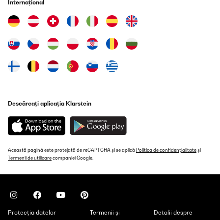
Internațional
VERIFICATĂ REVIZUITĂ
18/01/2026
Das Induktionskochfeld von Klarstein bietet für einen Preis von
rund 360 Euro insgesamt eine sehr überzeugende Leistung. Zuvor
hatte ich ein deutlich teureres Induktionskochfeld von Neff (ca.
800 Euro), das über zehn Jahre zuverlässig im Einsatz war. Vor
diesem Hintergrund fällt der Vergleich positiv aus, auch wenn
man preislich in einer anderen Kategorie unterwegs
ist.Besonders gelungen ist das rahmenlose Design. Dadurch gibt
es keine festen Begrenzungen, und Töpfe sowie Pfannen lassen
sich sehr flexibel positionieren, was im Kochalltag ein echter
Descărcați aplicația Klarstein
Vorteil ist. Die Glasoberfläche wirkt hochwertig verarbeitet und
fügt sich optisch gut in eine moderne Küche ein.Ein echtes Plus ist
die BBQ-Funktion zum Zusammenlegen der Kochzonen. Größere
Pfannen oder Grillplatten lassen sich damit problemlos nutzen,
was die Einsatzmöglichkeiten deutlich erweitert.Sehr angenehm
ist auch die zentrale Temperaturregelung. Der Regler reagiert
Această pagină este protejată de reCAPTCHA și se aplică
Politica de confidențialitate
și
sensibel und präzise. Klassische Plus- und Minus-Tasten, wie
Termenii de utilizare
companiei Google.
man sie von älteren Modellen kennt, empfand ich immer als eher
umständlich – hier ist die Lösung deutlich komfortabler.Die
Kochleistung ist schnell und gleichmäßig. Abzüge gibt es bei den
Lüftern, die während des Betriebs hörbar sind und nach dem
Abschalten noch eine Zeit lang nachlaufen. Technisch
nachvollziehbar, aber akustisch präsent.Insgesamt ein
Protecția datelor
modernes, funktionales Induktionskochfeld mit sehr gutem
Termenii și
Detalii despre