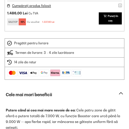
Cumpărați produs folosit
1.486,00 Lei
Cu TVA
Puneți în
coș
SALE10P
-10%
Cu voucher:
1.337,40 Lei
Pregătit pentru livrare
Termen de livrare: 3 - 4 zile lucrătoare
14 zile de retur
Cele mai mari beneficii
Putere când ai cea mai mare nevoie de ea:
Cele patru zone de gătit
oferă o putere totală de 7.000 W, cu funcție Booster care urcă până la
9.000 W — apa fierbe rapid, iar mâncarea se gătește uniform fără să
aștepți.