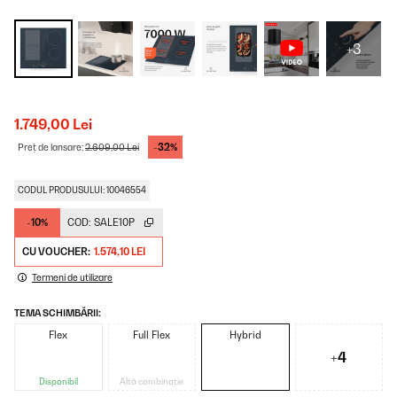
+3
1.749,00 Lei
-32%
Preț de lansare:
2.609,00 Lei
CODUL PRODUSULUI: 10046554
-10%
COD:
SALE10P
CU VOUCHER:
1.574,10 LEI
Termeni de utilizare
TEMA SCHIMBĂRII:
Flex
Full Flex
Hybrid
+4
Disponibil
Altă combinație