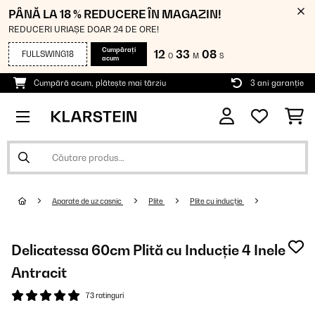
PÂNĂ LA 18 % REDUCERE ÎN MAGAZIN!
REDUCERI URIAȘE DOAR 24 DE ORE!
Cumpărați
12
33
08
FULLSWING18
O
M
S
acum
Cumpără acum, plătește mai târziu
3 ani garanție
Aparate de uz casnic
Plite
Plite cu inducție
Delicatessa 60cm Plită cu Inducție 4 Inele
Antracit
73 ratinguri