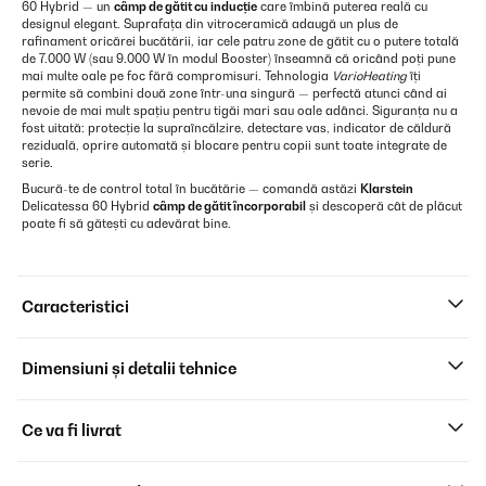
60 Hybrid — un
câmp de gătit cu inducție
care îmbină puterea reală cu
designul elegant. Suprafața din vitroceramică adaugă un plus de
rafinament oricărei bucătării, iar cele patru zone de gătit cu o putere totală
de 7.000 W (sau 9.000 W în modul Booster) înseamnă că oricând poți pune
mai multe oale pe foc fără compromisuri. Tehnologia
VarioHeating
îți
permite să combini două zone într-una singură — perfectă atunci când ai
nevoie de mai mult spațiu pentru tigăi mari sau oale adânci. Siguranța nu a
fost uitată: protecție la supraîncălzire, detectare vas, indicator de căldură
reziduală, oprire automată și blocare pentru copii sunt toate integrate de
serie.
Bucură-te de control total în bucătărie — comandă astăzi
Klarstein
Delicatessa 60 Hybrid
câmp de gătit încorporabil
și descoperă cât de plăcut
poate fi să gătești cu adevărat bine.
Caracteristici
Dimensiuni și detalii tehnice
Ce va fi livrat