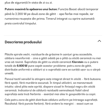
plus de siguranță în viața de zi cu zi.
Putere maximă la apăsarea unui buton:
Funcția Boost alocă temporar
până la 2.200 W pe două zone de gătit – apa fierbe mai repede, iar
rumenirea reușește din prima. Timerul integrat cu oprire automată
preia controlul timpului.
Descrierea produsului
Plăcile spirale vechi, reziduurile de grăsime în șanțuri greu accesibile,
căldura neuniformă – cine a gătit odată pe o plită cu sticlă ceramică nu mai
vrea să revină. Suprafața de gătit cu sticlă ceramică
Klarstein
cu o putere
totală de
6.600 W
pune capăt acestor probleme: patru zone de gătit,
distribuție uniformă a căldurii și o suprafață care se curăță ușor cu o cârpă
umedă.
Panoul tactil sensibil la atingere este integrat direct în sticlă – fără butoane,
fără spații, fără murdărie ascunsă. În timpul utilizării, se manevrează
intuitiv; când plita este oprită, dispare vizual în finisajul negru din sticlă
ceramică. Indicatorul de căldură reziduală semnalează fiabil când
suprafața este încă fierbinte – esențial mai ales în gospodăriile cu copii.
Cele patru zone de gătit distribuie căldura uniform pe întreaga suprafață.
Rezultatul: fără puncte fierbinți, fără ardere la margini – exact cum se