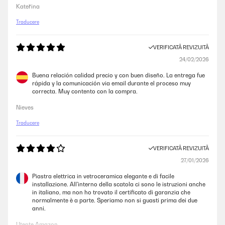
Kateřina
Traducere
VERIFICATĂ REVIZUITĂ
24/02/2026
Buena relación calidad precio y con buen diseño. La entrega fue
rápida y la comunicación via email durante el proceso muy
correcta. Muy contento con la compra.
Nieves
Traducere
VERIFICATĂ REVIZUITĂ
27/01/2026
Piastra elettrica in vetroceramica elegante e di facile
installazione. All'interno della scatola ci sono le istruzioni anche
in italiano, ma non ho trovato il certificato di garanzia che
normalmente è a parte. Speriamo non si guasti prima dei due
anni.
Utente Amazon