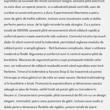
suprafața sa lucioasă din sticlă ceramică neagră, această plită electrică
nu este doar un aparat practic, ci o adevărată piesă centrală, ușor de
curățat și construită pentru a dura. Experimentați libertatea a patru
zone de gătit de înaltă calitate, inclusiv zone inovatoare ovale și duble,
perfecte pentru orice, de la tigăi rotunde la oale alungite. Cu o putere
totală de 6600W, această plită vitroceramică oferă căldură rapidă și
uniformă pentru toate aventurile tale culinare. Controlul intuitiv tip touch
slider îți oferă control total la îndemână, permițând reglarea nivelului de
căldură printr-o simplă glisare – fără butoane complicate, doar o utilizare
modernă și fluidă. Siguranța și confortul sunt în centrul acestui plită de
bucătărie. Blocarea de siguranță pentru copii protejează mâinile celor
mici, iar indicatorul de căldură reziduală arată când suprafața este încă
fierbinte. Timerul la îndemână și funcția Stop & Go înseamnă că puteți
întrerupe și relua gătitul ori de câte ori aveți nevoie, făcând multitasking-
ul în bucătărie o briză. Protecția la supraîncălzire și detectarea vasului
adaugă un plus de liniște, astfel încât să puteți găti cu încredere în
fiecare zi. Caracteristici principale: plită ceramică de 60 cm cu un design
elegant, minimalist; patru zone puternice de gătit, inclusiv zone ovale și
duble pentru dimensiuni flexibile ale tigăilor; putere totală de ieșire: