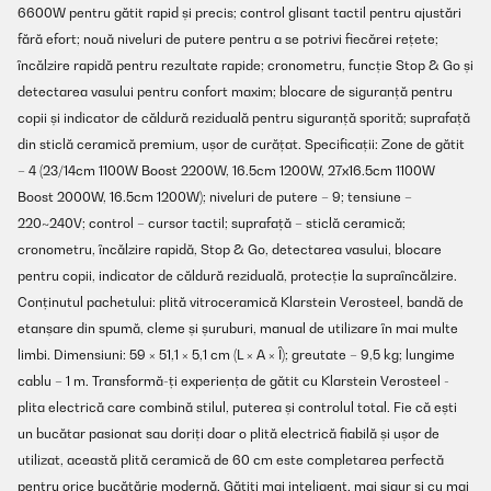
6600W pentru gătit rapid și precis; control glisant tactil pentru ajustări
fără efort; nouă niveluri de putere pentru a se potrivi fiecărei rețete;
încălzire rapidă pentru rezultate rapide; cronometru, funcție Stop & Go și
detectarea vasului pentru confort maxim; blocare de siguranță pentru
copii și indicator de căldură reziduală pentru siguranță sporită; suprafață
din sticlă ceramică premium, ușor de curățat. Specificații: Zone de gătit
– 4 (23/14cm 1100W Boost 2200W, 16.5cm 1200W, 27x16.5cm 1100W
Boost 2000W, 16.5cm 1200W); niveluri de putere – 9; tensiune –
220~240V; control – cursor tactil; suprafață – sticlă ceramică;
cronometru, încălzire rapidă, Stop & Go, detectarea vasului, blocare
pentru copii, indicator de căldură reziduală, protecție la supraîncălzire.
Conținutul pachetului: plită vitroceramică Klarstein Verosteel, bandă de
etanșare din spumă, cleme și șuruburi, manual de utilizare în mai multe
limbi. Dimensiuni: 59 × 51,1 × 5,1 cm (L × A × Î); greutate – 9,5 kg; lungime
cablu – 1 m. Transformă-ți experiența de gătit cu Klarstein Verosteel -
plita electrică care combină stilul, puterea și controlul total. Fie că ești
un bucătar pasionat sau doriți doar o plită electrică fiabilă și ușor de
utilizat, această plită ceramică de 60 cm este completarea perfectă
pentru orice bucătărie modernă. Gătiți mai inteligent, mai sigur și cu mai