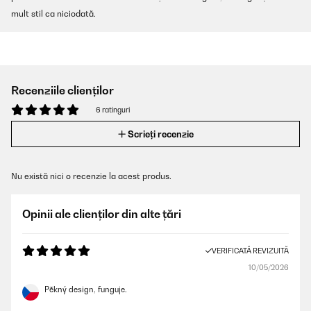
mult stil ca niciodată.
Recenziile clienților
6 ratinguri
Scrieți recenzie
Nu există nici o recenzie la acest produs.
Opinii ale clienților din alte țări
VERIFICATĂ REVIZUITĂ
10/05/2026
Pěkný design, funguje.