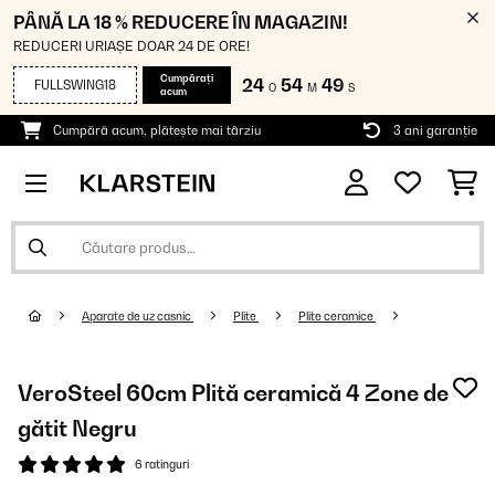
PÂNĂ LA 18 % REDUCERE ÎN MAGAZIN!
REDUCERI URIAȘE DOAR 24 DE ORE!
Cumpărați
24
54
48
FULLSWING18
O
M
S
acum
Cumpără acum, plătește mai târziu
3 ani garanție
Aparate de uz casnic
Plite
Plite ceramice
VeroSteel 60cm Plită ceramică 4 Zone de
gătit Negru
6 ratinguri