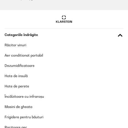
VERIFICATĂ REVIZUITĂ
25/09/2025
Sehr gute Oualität
Categoriile îndrăgite
Amazon-Benutzer
Răcitor vinuri
Traducere
Aer conditionat portabil
Dezumidificatoare
Hote de insulă
Hote de perete
Încălzitoare cu infraroșu
Masini de gheata
Frigidere pentru băuturi
Racitoare aer