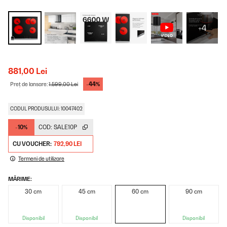
+4
881,00 Lei
-44%
Preț de lansare:
1.599,00 Lei
CODUL PRODUSULUI: 10047402
-10%
COD:
SALE10P
CU VOUCHER:
792,90 LEI
Termeni de utilizare
MĂRIME:
30 cm
45 cm
60 cm
90 cm
Disponibil
Disponibil
Disponibil