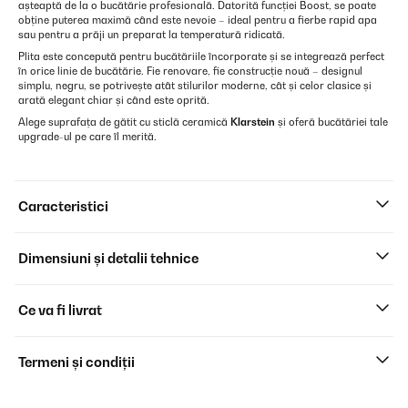
așteaptă de la o bucătărie profesională. Datorită funcției Boost, se poate
obține puterea maximă când este nevoie – ideal pentru a fierbe rapid apa
sau pentru a prăji un preparat la temperatură ridicată.
Plita este concepută pentru bucătăriile încorporate și se integrează perfect
în orice linie de bucătărie. Fie renovare, fie construcție nouă – designul
simplu, negru, se potrivește atât stilurilor moderne, cât și celor clasice și
arată elegant chiar și când este oprită.
Alege suprafața de gătit cu sticlă ceramică
Klarstein
și oferă bucătăriei tale
upgrade-ul pe care îl merită.
Caracteristici
Dimensiuni și detalii tehnice
Ce va fi livrat
Termeni și condiții