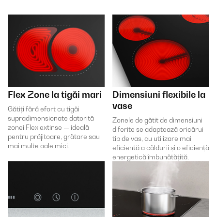
Flex Zone la tigăi mari
Dimensiuni flexibile la
vase
Gătiți fără efort cu tigăi
supradimensionate datorită
Zonele de gătit de dimensiuni
zonei Flex extinse — ideală
diferite se adaptează oricărui
pentru prăjitoare, grătare sau
tip de vas, cu utilizare mai
mai multe oale mici.
eficientă a căldurii și o eficiență
energetică îmbunătățită.