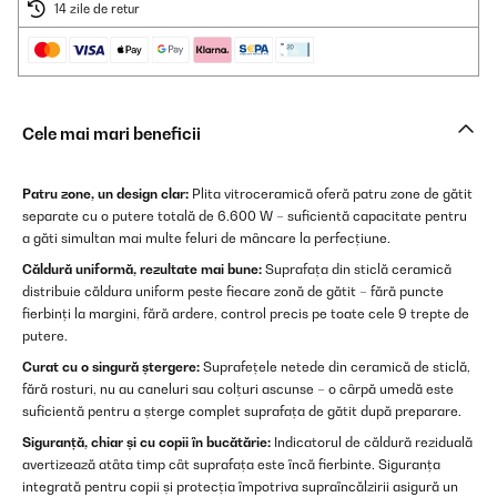
14 zile de retur
Cele mai mari beneficii
Patru zone, un design clar:
Plita vitroceramică oferă patru zone de gătit
separate cu o putere totală de 6.600 W – suficientă capacitate pentru
a găti simultan mai multe feluri de mâncare la perfecțiune.
Căldură uniformă, rezultate mai bune:
Suprafața din sticlă ceramică
distribuie căldura uniform peste fiecare zonă de gătit – fără puncte
fierbinți la margini, fără ardere, control precis pe toate cele 9 trepte de
putere.
Curat cu o singură ștergere:
Suprafețele netede din ceramică de sticlă,
fără rosturi, nu au caneluri sau colțuri ascunse – o cârpă umedă este
suficientă pentru a șterge complet suprafața de gătit după preparare.
Siguranță, chiar și cu copii în bucătărie:
Indicatorul de căldură reziduală
avertizează atâta timp cât suprafața este încă fierbinte. Siguranța
integrată pentru copii și protecția împotriva supraîncălzirii asigură un