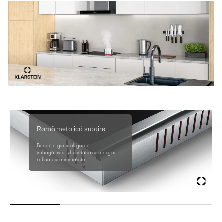
Ramă metalică subțire
Bandă argintie elegantă —
îmbogățește-ți bucătăria cu margini
rafinate și minimaliste.