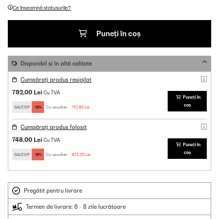
Ce înseamnă statusurile?
Puneți în coș
Disponibil și în altă calitate
Cumpărați produs resigilat
792,00 Lei
Cu TVA
Puneți în
coș
SALE10P
-10%
Cu voucher:
712,80 Lei
Cumpărați produs folosit
748,00 Lei
Cu TVA
Puneți în
coș
SALE10P
-10%
Cu voucher:
673,20 Lei
Pregătit pentru livrare
Termen de livrare: 6 - 8 zile lucrătoare