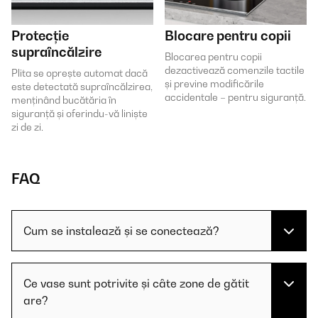
Protecție
Blocare pentru copii
supraîncălzire
Blocarea pentru copii
dezactivează comenzile tactile
Plita se oprește automat dacă
și previne modificările
este detectată supraîncălzirea,
accidentale – pentru siguranță.
menținând bucătăria în
siguranță și oferindu-vă liniște
zi de zi.
FAQ
Cum se instalează și se conectează?
Ce vase sunt potrivite și câte zone de gătit
are?