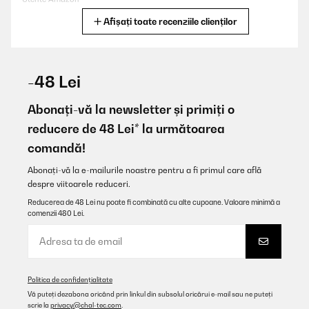
Afișați toate recenziile clienților
Traducere
VERIFICATĂ REVIZUITĂ
03/01/2026
-48 Lei
Ich habe das Keramikkochfeld vor kurzem gekauft und bin
begeistert. Es heizt sehr schnell auf und die Qualität überzeugt
Abonați-vă la newsletter și primiți o
mich auf ganzer Linie. Ein hervorragendes Preis-Leistungs-
reducere de 48 Lei* la următoarea
Verhältnis!
comandă!
Yaser
Abonați-vă la e-mailurile noastre pentru a fi primul care află
Traducere
despre viitoarele reduceri.
Reducerea de 48 Lei nu poate fi combinată cu alte cupoane. Valoare minimă a
VERIFICATĂ REVIZUITĂ
comenzii 480 Lei.
18/10/2025
Oui parfait
Utilisateur d'Amazon
Politica de confidențialitate
Vă puteți dezabona oricând prin linkul din subsolul oricărui e-mail sau ne puteți
Traducere
scrie la
privacy@chal-tec.com
.