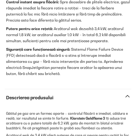
Control instant asupra flăcării:
Spre deosebire de plitele electrice, gazul
răspunde imediat la fiecare rotire a rotiței – treci de la fierbere
puternică la foc mic fără nicio întârziere și fără timp de preîncălzire.
Precizia asta face diferența la gătitul serios.
Putere pentru orice rețetă:
Arzătorul wok dezvoltă 3,4 kW, arzătorul
normal 1,8 kW, iar arzătorul auxiliar 1,0 kW – în total 6,2 kW disponibili
simultan, suficienți pentru cele mai pretențioase preparate.
Siguranță care funcționează singură:
Sistemul Flame Failure Device
(FFD) detectează dacă o flacără s-a stins și întrerupe imediat
alimentarea cu gaz – fără nicio intervenție din partea ta. Aprinderea
electrică SnapJetIgnition pornește fiecare arzător la apăsarea unui
buton, fără chibrit sau brichetă.
Descrierea produsului
Gătitul pe gaz are un farmec aparte – controlul flăcării e imediat, căldura e
reală, iar rezultatul se simte în farfurie.
Klarstein Goldflame 3
îți aduce trei
arzătoare cu o putere totală de 6,2 kW, gata de montat în blatul oricărei
bucătării, fie că pregătești paste în grabă sau flambezi cu atenție.
Arzătorul wok de 3,4 kW oferă puterea de care ai nevoie pentru prăjit la foc