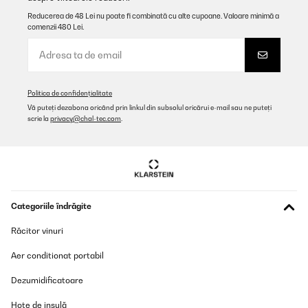
Reducerea de 48 Lei nu poate fi combinată cu alte cupoane. Valoare minimă a
comenzii 480 Lei.
VERIFICATĂ REVIZUITĂ
29/12/2025
Sehr gut ist eine super Anschaffung funktioniert einwandfrei sieht
sehr schön aus und lässt sich super reinigen !
Politica de confidențialitate
Amazon-Benutzer
Vă puteți dezabona oricând prin linkul din subsolul oricărui e-mail sau ne puteți
scrie la
privacy@chal-tec.com
.
Traducere
VERIFICATĂ REVIZUITĂ
28/12/2025
Ik ben super blij met mijn aankoop ziet er zeer luxe uit en werkt
Categoriile îndrăgite
super goed allemaal. Staat hele mooi in mijn keuken.
Amazon-gebruiker
Răcitor vinuri
Traducere
Aer conditionat portabil
Dezumidificatoare
VERIFICATĂ REVIZUITĂ
23/12/2025
Hote de insulă