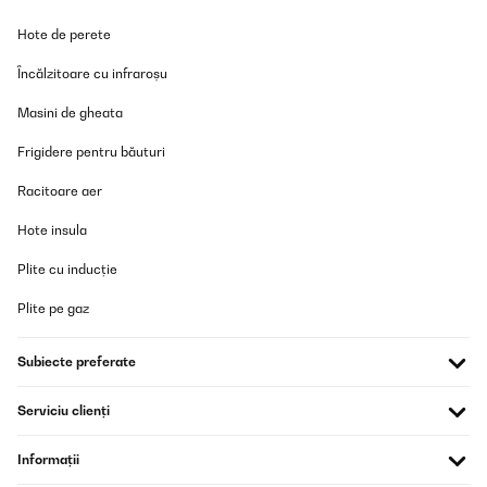
Sieht toll aus, da die Knöpfe vorne sind kommt man wen man
Hote de perete
vorne ein etwas größeren Topf stehen hat etwas Schlacht drann
aber es geht schon
Încălzitoare cu infraroșu
Amazon-Benutzer
Masini de gheata
Traducere
Frigidere pentru băuturi
VERIFICATĂ REVIZUITĂ
Racitoare aer
20/12/2025
Hote insula
Good thanks
Plite cu inducție
Amazon user
Plite pe gaz
Traducere
Subiecte preferate
VERIFICATĂ REVIZUITĂ
17/12/2025
Serviciu clienți
So ein schöner perfekt einstellbarer Gasherd!
Informații
Amazon-Benutzer