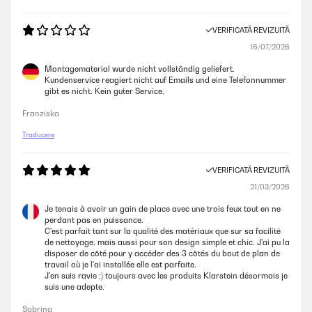
VERIFICATĂ REVIZUITĂ
16/07/2026
Montagematerial wurde nicht vollständig geliefert.
Kundenservice reagiert nicht auf Emails und eine Telefonnummer
gibt es nicht. Kein guter Service.
Franziska
Traducere
VERIFICATĂ REVIZUITĂ
21/03/2026
Je tenais à avoir un gain de place avec une trois feux tout en ne
perdant pas en puissance.
C'est parfait tant sur la qualité des matériaux que sur sa facilité
de nettoyage, mais aussi pour son design simple et chic. J'ai pu la
disposer de côté pour y accéder des 3 côtés du bout de plan de
travail où je l'ai installée elle est parfaite.
J'en suis ravie ;) toujours avec les produits Klarstein désormais je
suis une adepte.
Sabrina