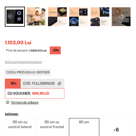
+2
1.103,00 Lei
-31%
Preț de lansare:
1.599,00 Lei
Informații privind produsul
CODUL PRODUSULUI: 10037805
-18%
COD:
FULLSWING18
CU VOUCHER:
904,46 LEI
Termeni de utilizare
MĂRIME:
60 cm cu
60 cm cu
60 cm
control lateral
control frontal
+6