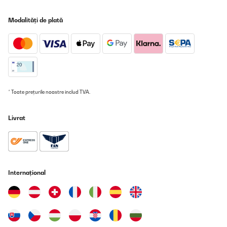
Traducere
Modalități de plată
VERIFICATĂ REVIZUITĂ
03/12/2025
Ware wurde schnell geliefert und hat super in den Alten
Ausschnittgepast.Qualität ist super
* Toate prețurile noastre includ TVA.
Amazon-Benutzer
Traducere
Livrat
VERIFICATĂ REVIZUITĂ
24/11/2025
Esto es un pepino de cocina de gas. Brutal. Con dos fuegos me
apaño más que suficiente. Al principio no le pillaba el tema de la
Internațional
llama, pero luego ajusté la llama con las instrucciones que vi en
un vídeo de Youtube. Era un trabajo bastante intrincado, pero al
final se consiguió. A partir de entonces, cocciones perfectas. Los
fuegos son bastante grandes. Me encanta esta cocina.
Usuario/a de amazon