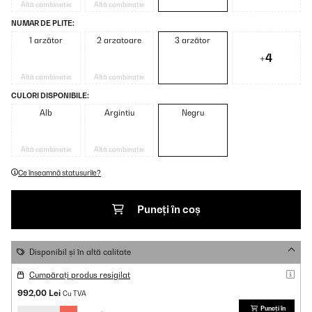
Altă combinație
Altă combinație
NUMAR DE PLITE:
1 arzător
2 arzatoare
3 arzător
+4
Altă combinație
Altă combinație
CULORI DISPONIBILE:
Alb
Argintiu
Negru
Altă combinație
Altă combinație
Ce înseamnă statusurile?
Puneți în coș
Disponibil și în altă calitate
Cumpărați produs resigilat
992,00 Lei
Cu TVA
Puneți în