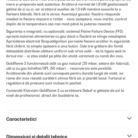
mare și preparate wok autentice. Arzătorul normal de 1,8 kW gestionează
gătitul de zi cu zi, iar arzătorul auxiliar de 1,0 kW menține sosurile la o
fierbere blândă, fără să le strice. Avantajul gazului: flacăra răspunde
imediat la fiecare mișcare a rotiței – nicio așteptare, nicio inerție, control
deplin de la temperatura cea mai mică până la puterea maximă.
Siguranța e integrată, nu opțională: sistemul Flame Failure Device (FFD)
oprește automat alimentarea cu gaz dacă o flacără se stinge neașteptat.
Aprinderea electrică SnapJetIgnition pornește fiecare arzător în siguranță,
fără chibrit, la simpla apăsare a unui buton. Cele trei grătare din fontă
detașabile distribuie căldura uniform sub orice oală – de la tigaia wok la
ibricul mic – și stau stabil pe plita din sticlă-ceramică cu ramă din inox.
Goldflame 3 funcționează atât cu gaz natural (20 mbar, setare din fabrică),
cât și cu gaz lichefiat/GPL (50 mbar) – reconversia este posibilă.
Arzătoarele din alamă sunt concepute pentru durată lungă de viață, iar
rama din inox rezistă curățării zilnice fără să-și piardă luciul. Furtunul și
regulatorul de presiune sunt incluse în pachet.
Comandă Klarstein Goldflame 3 cu arzătoare Sabaf și gătește de azi la
nivel de profesionist, direct din bucătăria ta.
Caracteristici
Dimensiuni și detalii tehnice