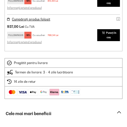
FULLSWING18
-18%
Cu voucher:
813,44 Lei
coș
Informații privind produsul
Cumpărați produs folosit
937,00 Lei
Cu TVA
Puneți în
FULLSWING18
-18%
Cu voucher:
768,34 Lei
coș
Informații privind produsul
Pregătit pentru livrare
Termen de livrare: 3 - 4 zile lucrătoare
14 zile de retur
Cele mai mari beneficii