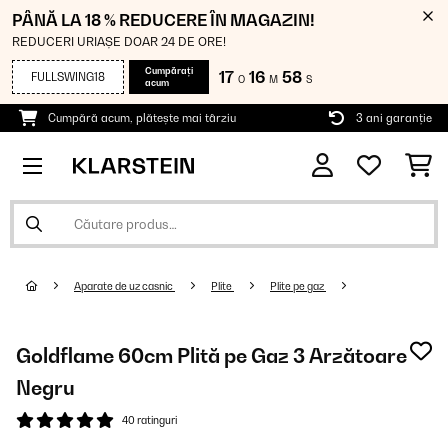
PÂNĂ LA 18 % REDUCERE ÎN MAGAZIN!
REDUCERI URIAȘE DOAR 24 DE ORE!
Cumpărați
17
16
58
FULLSWING18
O
M
S
acum
Cumpără acum, plătește mai târziu
3 ani garanție
Aparate de uz casnic
Plite
Plite pe gaz
Goldflame 60cm Plită pe Gaz 3 Arzătoare
Negru
40 ratinguri