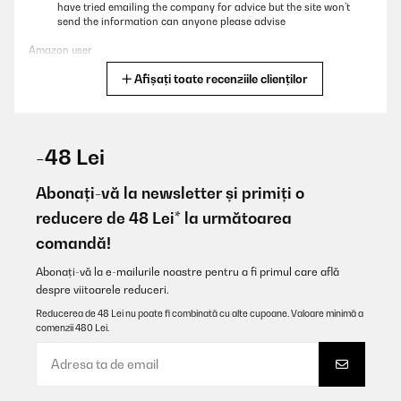
have tried emailing the company for advice but the site won’t
send the information can anyone please advise
Amazon user
Afișați toate recenziile clienților
Traducere
VERIFICATĂ REVIZUITĂ
05/12/2025
-48 Lei
Cumple expectativas
Abonați-vă la newsletter și primiți o
Usuario/a de amazon
reducere de 48 Lei* la următoarea
comandă!
Traducere
Abonați-vă la e-mailurile noastre pentru a fi primul care află
VERIFICATĂ REVIZUITĂ
despre viitoarele reduceri.
13/10/2025
Reducerea de 48 Lei nu poate fi combinată cu alte cupoane. Valoare minimă a
comenzii 480 Lei.
Plaque induction multizone reçue à la date indiquée dans un colis
impeccable avec un emballage excellent.A signaler que le joint est
déjà préinstallé sous la plaque, ce qui n'est pas précisé par
Klarstein dans son descriptif, dommage !Après 3 jours
d'utilisation, je trouve que toutes les commandes - simples -