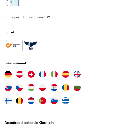
24/12/2024
Tres satisfaite pour le moment. Simple à utiliser.
* Toate prețurile noastre includ TVA.
Utilisateur d'Amazon
Livrat
Traducere
VERIFICATĂ REVIZUITĂ
02/12/2024
Internațional
Goste de tudo, em particular da facilidade de gestão do
funcionamento, com uma eficácia fantástica. Só não dou as 5 *
pela dificuldade de ligar/desligar, se a superfície e o dedo não
estiverem super limpos e secos.
Usuario/a de amazon
Traducere
VERIFICATĂ REVIZUITĂ
04/11/2024
Descărcați aplicația Klarstein