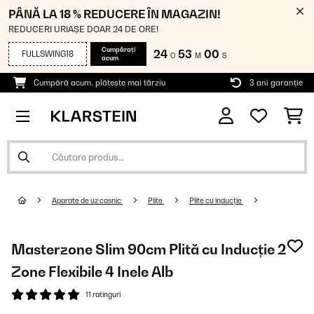
PÂNĂ LA 18 % REDUCERE ÎN MAGAZIN!
REDUCERI URIAȘE DOAR 24 DE ORE!
Cumpărați
24
52
59
FULLSWING18
O
M
S
acum
Cumpără acum, plătește mai târziu
3 ani garanție
Aparate de uz casnic
Plite
Plite cu inducție
Masterzone Slim 90cm Plită cu Inducție 2
Zone Flexibile 4 Inele Alb
11 ratinguri