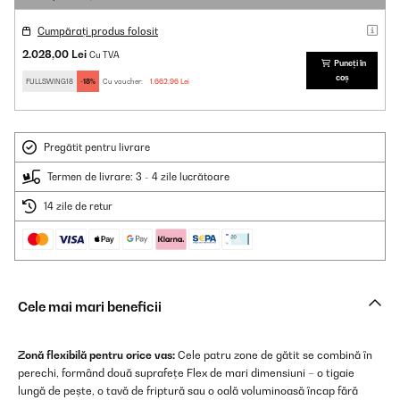
Cumpărați produs folosit
2.028,00 Lei
Cu TVA
Puneți în
coș
FULLSWING18
-18%
Cu voucher:
1.662,96 Lei
Pregătit pentru livrare
Termen de livrare: 3 - 4 zile lucrătoare
14 zile de retur
Cele mai mari beneficii
Zonă flexibilă pentru orice vas:
Cele patru zone de gătit se combină în
perechi, formând două suprafețe Flex de mari dimensiuni – o tigaie
lungă de pește, o tavă de friptură sau o oală voluminoasă încap fără