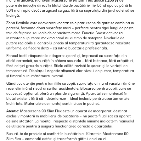
mai vrei altceva. Klarstein Masterzone 90 Slim Flex aduce
7.200 W
de
putere de inducție direct în blatul tău de bucătărie, fierbând apa cu până la
50% mai rapid decât aragazul cu gaz, fără ca suprafața din jurul oalei să se
încingă.
Zona flexibilă este adevărata vedetă: cele patru zone de gătit se combină în
perechi, formând două suprafețe mari – perfecte pentru tigăi lungi de pește,
tăvi de friptură sau oale de capacitate mare. Funcția Boost activează
instantaneu puterea maximă când nu ai timp de așteptat. Nivelurile de
putere reglabile și controlul precis al temperaturii îți garantează rezultate
uniforme, de fiecare dată – ca într-o bucătărie profesională.
Panoul tactil răspunde la atingere ușoară și, împreună cu suprafața din
sticlă ceramică, se curăță în câteva secunde – fără butoane, fără crăpături,
fără colțuri greu de curățat. Sticla călită rezistă la șocuri și la variații de
temperatură. Display-ul negativ afișează clar nivelul de putere, temperatura
și timerul cu numărătoare inversă.
Gândit cu atenție pentru familiile cu copii: suprafața din jurul vasului rămâne
rece, eliminând riscul arsurilor accidentale. Blocarea pentru copii, care se
activează opțional, oferă un plus de siguranță. Aparatul se montează în
blatul existent fără să-l deterioreze – ideal inclusiv pentru apartamentele
închiriate. Materialele de montaj sunt incluse în pachet.
Atenție:
Masterzone 90 Slim Flex este un aparat de încorporat, destinat
exclusiv montării în mobilierul de bucătărie – nu poate fi utilizat ca aparat
de sine stătător. La montaj, respectă distanțele minime indicate în manualul
de utilizare pentru a asigura funcționarea corectă a aparatului.
Bucură-te de precizie și confort în bucătărie cu Klarstein Masterzone 90
Slim Flex – comandă astăzi și transformă gătitul de zi cu zi.