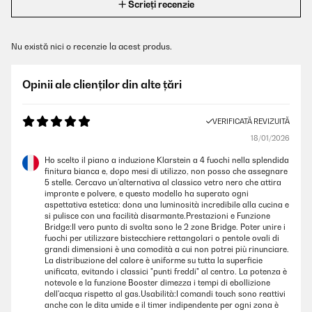
Scrieți recenzie
Nu există nici o recenzie la acest produs.
Opinii ale clienților din alte țări
VERIFICATĂ REVIZUITĂ
18/01/2026
Ho scelto il piano a induzione Klarstein a 4 fuochi nella splendida
finitura bianca e, dopo mesi di utilizzo, non posso che assegnare
5 stelle. Cercavo un’alternativa al classico vetro nero che attira
impronte e polvere, e questo modello ha superato ogni
aspettativa estetica: dona una luminosità incredibile alla cucina e
si pulisce con una facilità disarmante.Prestazioni e Funzione
Bridge:Il vero punto di svolta sono le 2 zone Bridge. Poter unire i
fuochi per utilizzare bistecchiere rettangolari o pentole ovali di
grandi dimensioni è una comodità a cui non potrei più rinunciare.
La distribuzione del calore è uniforme su tutta la superficie
unificata, evitando i classici "punti freddi" al centro. La potenza è
notevole e la funzione Booster dimezza i tempi di ebollizione
dell'acqua rispetto al gas.Usabilità:I comandi touch sono reattivi
anche con le dita umide e il timer indipendente per ogni zona è