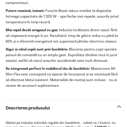
compromisuri.
Putere maximă, instant:
Funcția Boost aduce imediat la dispoziție
întreaga capacitate de 7.200 W – apa fierbe mai repede, sosurile prind
temperatura în timp record.
Mai rapid decât aragazul cu gaz:
Inducția încălzește direct vasul, fără
să risipească energie în jur. Rezultatul: timp de gătire redus cu până la
50% și o eficiență energetică net superioară plitelor electrice clasice.
Sigur și când copiii sunt prin bucătărie:
Blocarea pentru copii oprește
panoul de comandă cu un simplu gest. Suprafața rămâne rece în jurul
vasului, astfel că riscul arsurilor accidentale este mult diminuat.
Se integrează perfect în mobilierul tău de bucătărie:
Masterzone 90
Slim Flex este concepută ca aparat de încorporat și se montează fără
să afecteze blatul existent. Materialele de montaj sunt incluse – nu ai
nevoie de accesorii suplimentare.
Descrierea produsului
Gătitul pe inducție schimbă regulile din bucătărie – odată ce-l încerci, nu