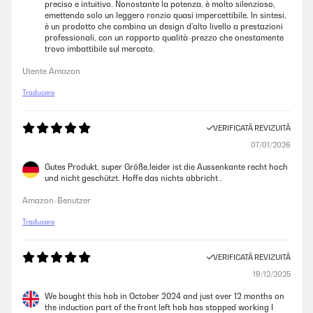
preciso e intuitivo. Nonostante la potenza, è molto silenzioso,
emettendo solo un leggero ronzio quasi impercettibile. In sintesi,
è un prodotto che combina un design d'alto livello a prestazioni
professionali, con un rapporto qualità-prezzo che onestamente
trovo imbattibile sul mercato.
Utente Amazon
Traducere
VERIFICATĂ REVIZUITĂ
07/01/2026
Gutes Produkt, super Größe,leider ist die Aussenkante recht hoch
und nicht geschützt. Hoffe das nichts abbricht .
Amazon-Benutzer
Traducere
VERIFICATĂ REVIZUITĂ
19/12/2025
We bought this hob in October 2024 and just over 12 months on
the induction part of the front left hob has stopped working I