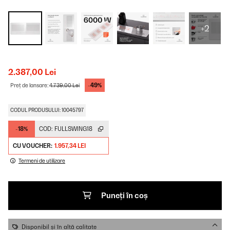
+2
2.387,00 Lei
-49%
Preț de lansare:
4.739,00 Lei
CODUL PRODUSULUI: 10045797
-18%
COD:
FULLSWING18
CU VOUCHER:
1.957,34 LEI
Termeni de utilizare
Puneți în coș
Disponibil și în altă calitate